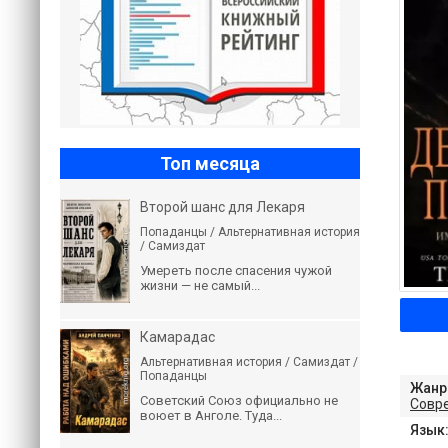
Топ месяца
Второй шанс для Лекаря
Попаданцы / Альтернативная история
/ Самиздат
Умереть после спасения чужой
жизни — не самый...
Камарадас
Альтернативная история / Самиздат /
Попаданцы
Жанр
Советский Союз официально не
Совр
воюет в Анголе. Туда...
Язык