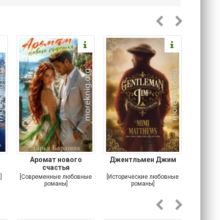
Аромат нового
Джентльмен Джим
Ключ 
счастья
Хрон
я
]
[Современные любовные
[Исторические любовные
[Любовн
романы]
романы]