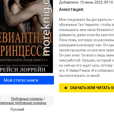
Добавлено: 10 июнь 2023, 09:10
Аннотация:
Мне следовало бы догадаться, ч
обожжена Тео Чирилло, чтобы з
показывать мне свою безжалост
девианта, даже если бы захотела
Пока ложь, которую он рассказы
раскрываться вокруг нас. Он ед
своем прошлом, но все мое приз
Он уже знал. Он всего лишь ман
чем работой. Орешек, который о
но сейчас его ждет шок, потому
это. Я Эмми Рэмси. И я собираюс
пытался играть со мной.
Мой статус книги
СКАЧАТЬ ИЛИ ЧИТАТЬ 
:
Любовные романы
/
еменные любовные романы
:
Русский