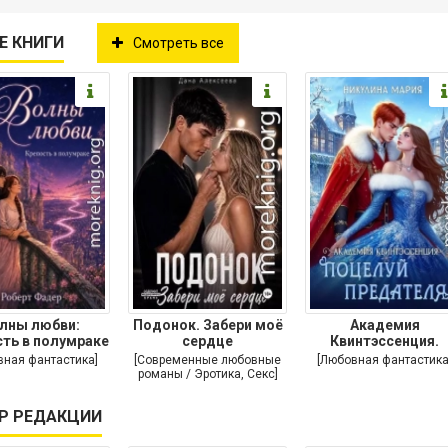
Е КНИГИ
Смотреть все
лны любви:
Подонок. Забери моё
Академия
ть в полумраке
сердце
Квинтэссенция.
Поцелуй предател
вная фантастика]
[Современные любовные
[Любовная фантастика
романы / Эротика, Секс]
Р РЕДАКЦИИ