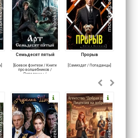
Семьдесят пятый
Прорыв
Веда и 
ы]
[Боевое фэнтези / Книги
[Самиздат / Попаданцы]
[Любовн
про волшебников /
С
Попаданцы /
Историческое фэнтези]