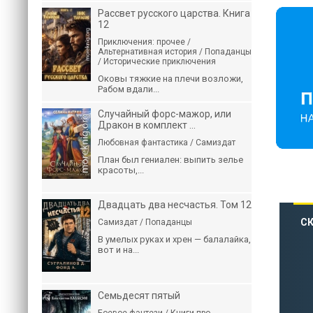
Рассвет русского царства. Книга
12
Приключения: прочее /
Альтернативная история / Попаданцы
/ Исторические приключения
Оковы тяжкие на плечи возложи,
Рабом вдали...
Случайный форс-мажор, или
Дракон в комплект ...
Любовная фантастика / Самиздат
План был гениален: выпить зелье
красоты,...
Двадцать два несчастья. Том 12
СК
Самиздат / Попаданцы
В умелых руках и хрен — балалайка,
вот и на...
Семьдесят пятый