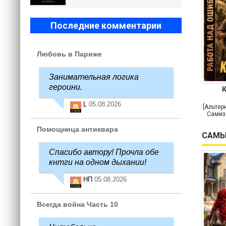
Последние комментарии
Любовь в Париже
Занимательная логика
героини.
L
05.08.2026
[Альтер
Самиз
Помощница антиквара
САМЫ
Спасибо автору! Прочла обе
кнтги на одном дыхании!
НП
05.08.2026
Всегда война Часть 10