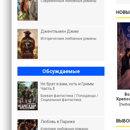
Современные любовные романы
НОВЫ
Джентльмен Джим
Исторические любовные романы
Обсуждаемые
Не брат я вам, хоть и Гримм.
Часть II
Во
Боевая фантастика / Попаданцы /
Крепос
Социальная фантастика
[Любо
ВЫБО
Любовь в Париже
Короткие любовные романы