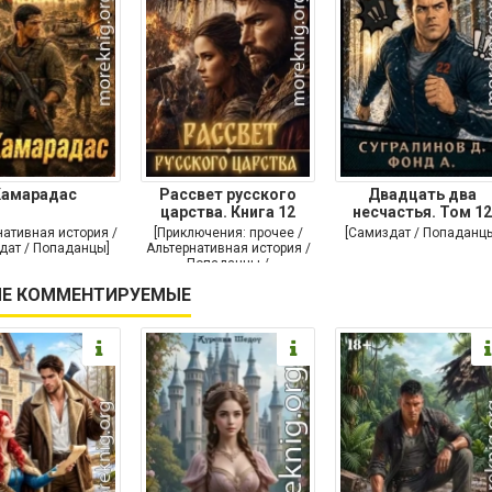
Камарадас
Рассвет русского
Двадцать два
царства. Книга 12
несчастья. Том 12
нативная история /
[Приключения: прочее /
[Самиздат / Попаданц
дат / Попаданцы]
Альтернативная история /
Попаданцы /
Исторические
Е КОММЕНТИРУЕМЫЕ
приключения]