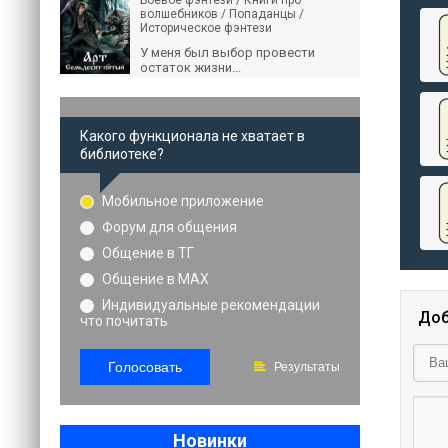
Боевое фэнтези / Книги про
волшебников / Попаданцы /
Историческое фэнтези
У меня был выбор провести
остаток жизни...
Какого функционала не хватает в
библиотеке?
Мобильное приложение
Форум для общения
Общение в ТГ
Общение в MAX
Индивидуальные рекомендации
Доб
что почитать
Голосовать
Результаты
Новинки