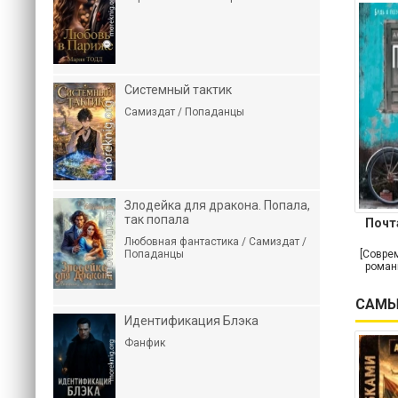
Системный тактик
Самиздат / Попаданцы
Злодейка для дракона. Попала,
так попала
Почт
Любовная фантастика / Самиздат /
Попаданцы
[Совре
роман
САМЫ
Идентификация Блэка
Фанфик