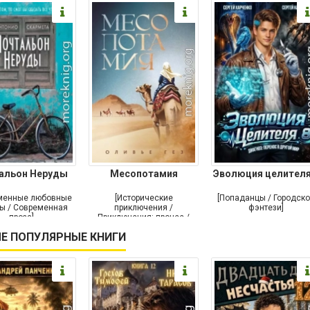
альон Неруды
Месопотамия
Эволюция целителя
менные любовные
[Исторические
[Попаданцы / Городск
ы / Современная
приключения /
фэнтези]
проза]
Приключения: прочее /
Современная проза /
Е ПОПУЛЯРНЫЕ КНИГИ
Историческая проза]