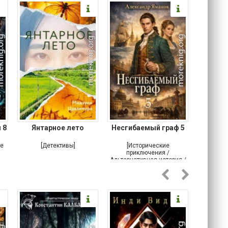
 8
Янтарное лето
Несгибаемый граф 5
Зав
Кровн
ое
[Детективы]
[Исторические
[Любовн
приключения /
Альтернативная история /
Попаданцы / Самиздат]