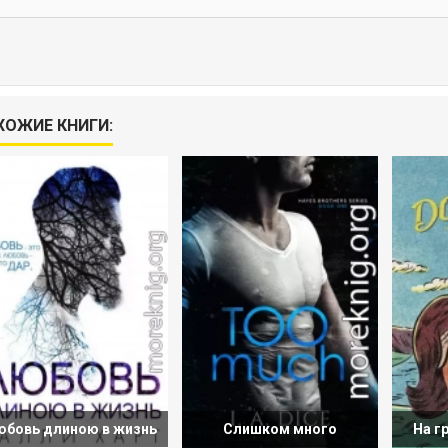
ХОЖИЕ КНИГИ:
бовь длиною в жизнь
Слишком много
На г