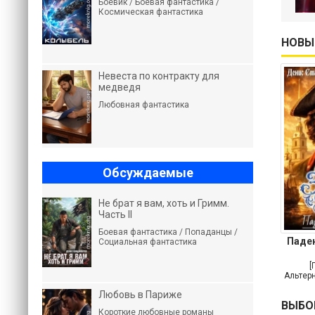
Боевик / Боевая фантастика /
Космическая фантастика
НОВЫ
Невеста по контракту для
медведя
Любовная фантастика
Обсуждаемые
Не брат я вам, хоть и Гримм.
Часть II
Боевая фантастика / Попаданцы /
Паде
Социальная фантастика
[
Альтерн
Любовь в Париже
ВЫБО
Короткие любовные романы