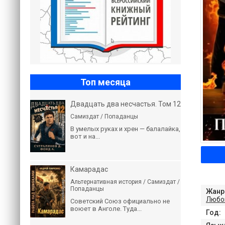
Топ месяца
Двадцать два несчастья. Том 12
Самиздат / Попаданцы
В умелых руках и хрен — балалайка,
вот и на...
Камарадас
Альтернативная история / Самиздат /
Попаданцы
Жанр
Любо
Советский Союз официально не
воюет в Анголе. Туда...
Год: