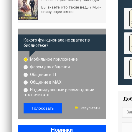
Любовная фантастика / Самиздат
Вы знаете, кто такие веды? Мы -
связующее звено...
Какого функционала не хватает в
библиотеке?
Мобильное приложение
Форум для общения
Общение в ТГ
Общение в MAX
Индивидуальные рекомендации
что почитать
Доб
Голосовать
Результаты
Новинки