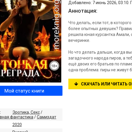
Добавлено: 7 июнь 2026, 03:10. 
Аннотация:
Что делать, если тот, в которо
более опытных девушек? Правил
решила юная курсантка Амали, 
вечеринке.
Но что делать дальше, когда в
загадочного народа пиров, а те
ещё двоих его братьев по пламе
одна проблема: пиры не живут б
СКАЧАТЬ ИЛИ ЧИТАТЬ 
Мой статус книги
:
Эротика, Секс
/
вная фантастика
/
Самиздат
2020