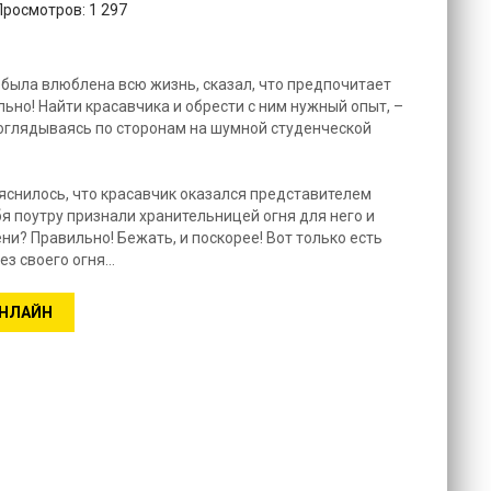
Просмотров: 1 297
го была влюблена всю жизнь, сказал, что предпочитает
ьно! Найти красавчика и обрести с ним нужный опыт, –
оглядываясь по сторонам на шумной студенческой
ыяснилось, что красавчик оказался представителем
бя поутру признали хранительницей огня для него и
ни? Правильно! Бежать, и поскорее! Вот только есть
ез своего огня…
ОНЛАЙН