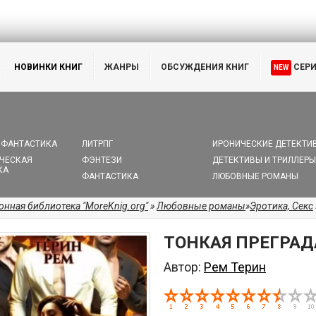
НОВИНКИ КНИГ
ЖАНРЫ
ОБСУЖДЕНИЯ КНИГ
СЕР
NEW
 ФАНТАСТИКА
ЛИТРПГ
ИРОНИЧЕСКИЕ ДЕТЕКТИ
ЧЕСКАЯ
ФЭНТЕЗИ
ДЕТЕКТИВЫ И ТРИЛЛЕРЫ
КА
ФАНТАСТИКА
ЛЮБОВНЫЕ РОМАНЫ
онная библиотека "MoreKnig.org"
»
Любовные романы
»
Эротика, Секс
ТОНКАЯ ПРЕГРАД
Автор:
Рем Терин