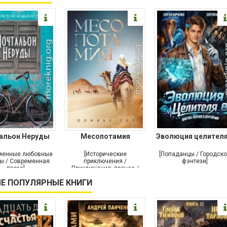
альон Неруды
Месопотамия
Эволюция целителя
менные любовные
[Исторические
[Попаданцы / Городск
ы / Современная
приключения /
фэнтези]
проза]
Приключения: прочее /
Современная проза /
Е ПОПУЛЯРНЫЕ КНИГИ
Историческая проза]