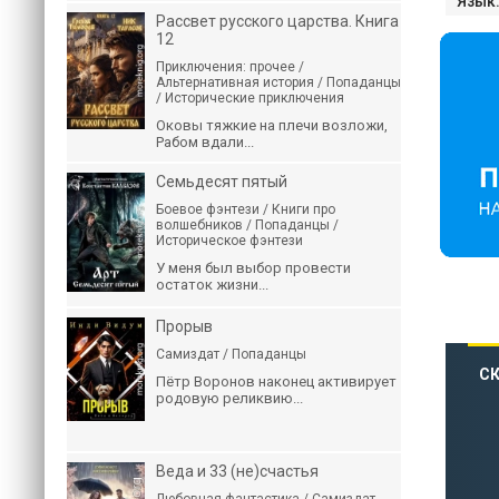
Язык
Рассвет русского царства. Книга
12
Приключения: прочее /
Альтернативная история / Попаданцы
/ Исторические приключения
Оковы тяжкие на плечи возложи,
Рабом вдали...
Семьдесят пятый
Боевое фэнтези / Книги про
волшебников / Попаданцы /
Историческое фэнтези
У меня был выбор провести
остаток жизни...
Прорыв
Самиздат / Попаданцы
СК
Пётр Воронов наконец активирует
родовую реликвию...
Веда и 33 (не)счастья