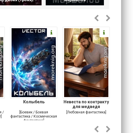
Колыбель
Невеста по контракту
Офшо
для медведя
я /
[Боевик / Боевая
[Любовная фантастика]
[Альтерна
]
фантастика / Космическая
Попадан
фантастика]