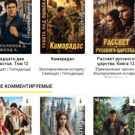
адцать два
Камарадас
Рассвет русского
астья. Том 12
царства. Книга 12
дат / Попаданцы]
[Альтернативная история /
[Приключения: прочее 
Самиздат / Попаданцы]
Альтернативная история
Попаданцы /
Исторические
Е КОММЕНТИРУЕМЫЕ
приключения]