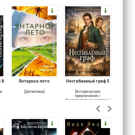
 8
Янтарное лето
Несгибаемый граф 5
Зав
Кровн
ое
[Детективы]
[Исторические
[Любовн
приключения /
Альтернативная история /
Попаданцы / Самиздат]