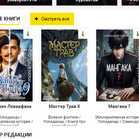
Е КНИГИ
Смотреть все
ние Левиафана
Мастер Трав X
Мангака 7
Попаданцы /
[Боевое фэнтези /
[Альтернативная истори
ативная история /
Попаданцы / Книги про
Попаданцы / Самиздат
Самиздат]
волшебников]
Р РЕДАКЦИИ