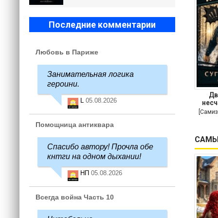
Последние комментарии
Любовь в Париже
Занимательная логика
героини.
Дв
L
05.08.2026
несч
[Самиз
Помощница антиквара
САМЫ
Спасибо автору! Прочла обе
кнтги на одном дыхании!
НП
05.08.2026
Всегда война Часть 10