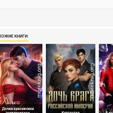
ХОЖИЕ КНИГИ:
Дочка красавчика
университета
Курсантка
Я хо