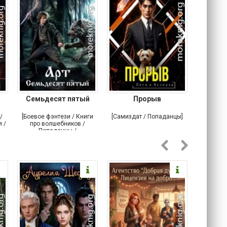
Семьдесят пятый
Прорыв
Веда и 
/
[Боевое фэнтези / Книги
[Самиздат / Попаданцы]
[Любовн
 /
про волшебников /
С
Попаданцы /
Историческое фэнтези]