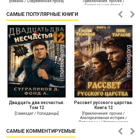
романы / Современная проза]
Приключения: прочее /
Современная проза /
Историческая проза]
САМЫЕ ПОПУЛЯРНЫЕ КНИГИ
Двадцать два несчастья.
Рассвет русского царства.
Том 12
Книга 12
[Самиздат / Попаданцы]
[Приключения: прочее /
Альтернативная история /
Попаданцы / Исторические
приключения]
САМЫЕ КОММЕНТИРУЕМЫЕ