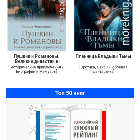
Пушкин и Романовы.
Пленница Владыки Тьмы
Великие династии в
зеркале эпох
[Исторические приключения /
[Эротика, Секс / Любовная
Биографии и Мемуары]
фантастика]
Топ 50 книг