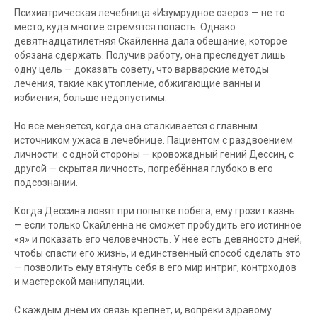
Психиатрическая лечебница «Изумрудное озеро» — не то
место, куда многие стремятся попасть. Однако
девятнадцатилетняя Скайленна дала обещание, которое
обязана сдержать. Получив работу, она преследует лишь
одну цель — доказать совету, что варварские методы
лечения, такие как утопление, обжигающие ванны и
избиения, больше недопустимы.
Но всё меняется, когда она сталкивается с главным
источником ужаса в лечебнице. Пациентом с раздвоением
личности: с одной стороны — кровожадный гений Дессин, с
другой — скрытая личность, погребённая глубоко в его
подсознании.
Когда Дессина ловят при попытке побега, ему грозит казнь
— если только Скайленна не сможет пробудить его истинное
«я» и показать его человечность. У неё есть девяносто дней,
чтобы спасти его жизнь, и единственный способ сделать это
— позволить ему втянуть себя в его мир интриг, контрходов
и мастерской манипуляции.
С каждым днём их связь крепнет, и, вопреки здравому