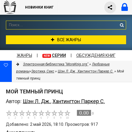
НОВИНКИ КНИГ
ВСЕ ЖАНРЫ
ЖАНРЫ
|
СЕРИИ
|
ОБСУЖДЕНИЯ КНИГ
NEW
Электронная библиотека "MoreKnig.org"
»
Любовные
романы
»
Эротика, Секс
»
Шэн Л. Дж., Хантингтон Паркер С.
» Мой
темный принц
МОЙ ТЕМНЫЙ ПРИНЦ
Автор:
Шэн Л. Дж.
,
Хантингтон Паркер С.
0.00
0
Добавлено: 2 май 2026, 18:10. Просмотров: 917