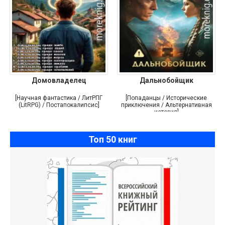
Домовладелец
Дальнобойщик
[Научная фантастика / ЛитРПГ
[Попаданцы / Исторические
(LitRPG) / Постапокалипсис]
приключения / Альтернативная
история]
Топ 50 книг