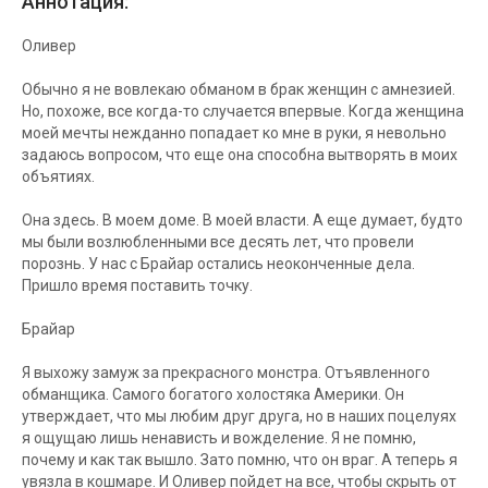
Аннотация:
Оливер
Обычно я не вовлекаю обманом в брак женщин с амнезией.
Но, похоже, все когда-то случается впервые. Когда женщина
моей мечты нежданно попадает ко мне в руки, я невольно
задаюсь вопросом, что еще она способна вытворять в моих
объятиях.
Она здесь. В моем доме. В моей власти. А еще думает, будто
мы были возлюбленными все десять лет, что провели
порознь. У нас с Брайар остались неоконченные дела.
Пришло время поставить точку.
Брайар
Я выхожу замуж за прекрасного монстра. Отъявленного
обманщика. Самого богатого холостяка Америки. Он
утверждает, что мы любим друг друга, но в наших поцелуях
я ощущаю лишь ненависть и вожделение. Я не помню,
почему и как так вышло. Зато помню, что он враг. А теперь я
увязла в кошмаре. И Оливер пойдет на все, чтобы скрыть от