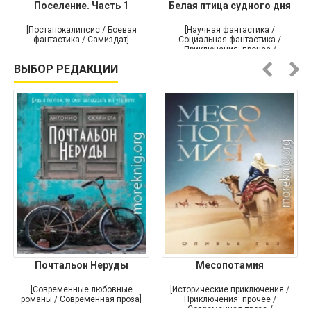
Поселение. Часть 1
Белая птица судного дня
[Постапокалипсис / Боевая
[Научная фантастика /
фантастика / Самиздат]
Социальная фантастика /
Приключения: прочее /
Самиздат]
ВЫБОР РЕДАКЦИИ
Почтальон Неруды
Месопотамия
[Современные любовные
[Исторические приключения /
романы / Современная проза]
Приключения: прочее /
Современная проза /