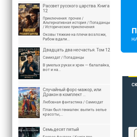
Рассвет русского царства. Книга
12
Приключения: прочее /
Альтернативная история / Попаданцы
/ Исторические приключения
Оковы тяжкие на плечи возложи,
Рабом вдали...
Двадцать два несчастья. Том 12
Самиздат / Попаданцы
В умелых руках и хрен — балалайка,
вот и на...
СК
Случайный форс-мажор, или
Дракон в комплект ...
Любовная фантастика / Самиздат
План был гениален: выпить зелье
красоты,...
Семьдесят пятый