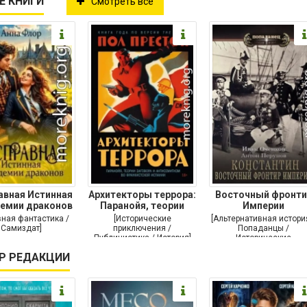
Е КНИГИ
Смотреть все
авная Истинная
Архитекторы террора:
Восточный фронти
демии драконов
Паранойя, теории
Империи
заговора и
ная фантастика /
[Исторические
[Альтернативная истори
Самиздат]
приключения /
Попаданцы /
Публицистика / История]
Исторические
приключения / Самизда
Р РЕДАКЦИИ