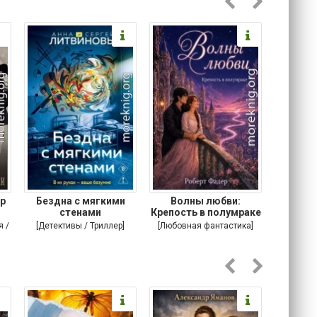
р
Бездна с мягкими
Волны любви:
Подонок
стенами
Крепость в полумраке
я /
[Детективы / Триллер]
[Любовная фантастика]
[Соврем
романы /
т]