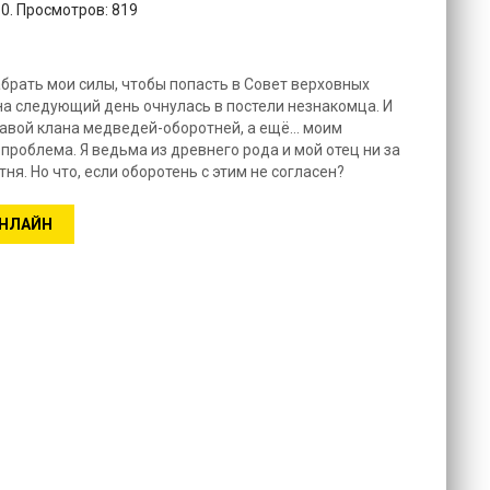
10. Просмотров: 819
абрать мои силы, чтобы попасть в Совет верховных
 на следующий день очнулась в постели незнакомца. И
главой клана медведей-оборотней, а ещё… моим
 проблема. Я ведьма из древнего рода и мой отец ни за
ня. Но что, если оборотень с этим не согласен?
ОНЛАЙН