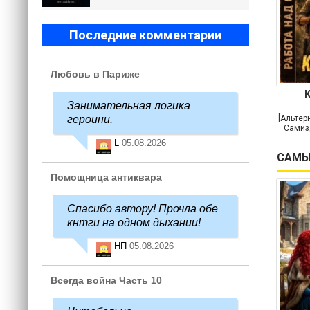
Последние комментарии
Любовь в Париже
Занимательная логика
героини.
[Альтер
Самиз
L
05.08.2026
САМЫ
Помощница антиквара
Спасибо автору! Прочла обе
кнтги на одном дыхании!
НП
05.08.2026
Всегда война Часть 10