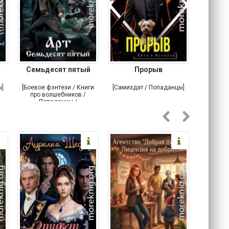
Семьдесят пятый
Прорыв
Веда и 
ы]
[Боевое фэнтези / Книги
[Самиздат / Попаданцы]
[Любовн
про волшебников /
С
Попаданцы /
Историческое фэнтези]