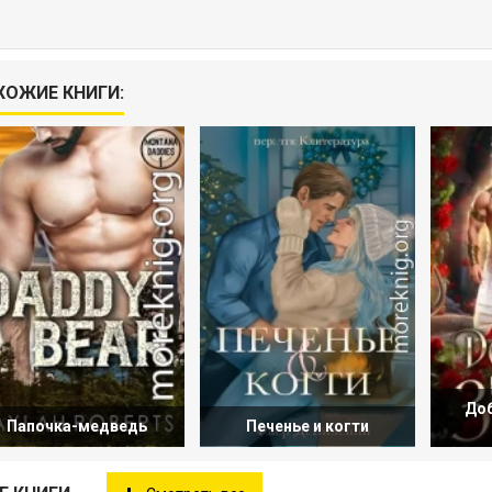
ХОЖИЕ КНИГИ:
До
Папочка-медведь
Печенье и когти