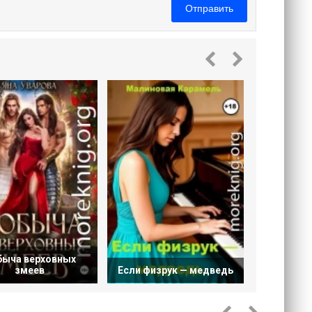
Отправить
Прокля
быча верховных
змеев
Если физрук — медведь