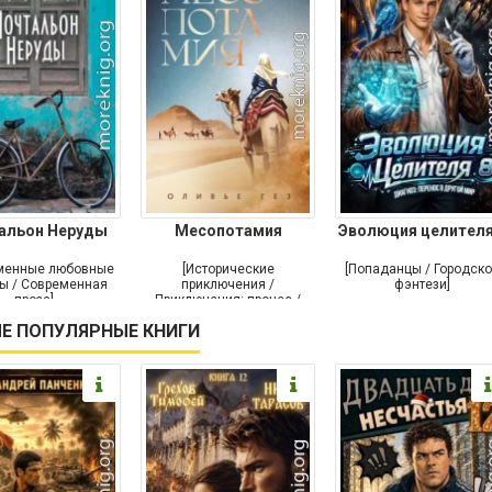
альон Неруды
Месопотамия
Эволюция целителя
менные любовные
[Исторические
[Попаданцы / Городск
ы / Современная
приключения /
фэнтези]
проза]
Приключения: прочее /
Современная проза /
Е ПОПУЛЯРНЫЕ КНИГИ
Историческая проза]