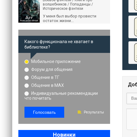
Боевое фэнтези / Книги про
волшебников / Попаданцы /
Историческое фэнтези
У меня был выбор провести
остаток жизни...
Какого функционала не хватает в
библиотеке?
Мобильное приложение
Форум для общения
Общение в ТГ
Доб
Общение в MAX
Индивидуальные рекомендации
что почитать
Голосовать
Результаты
Новинки