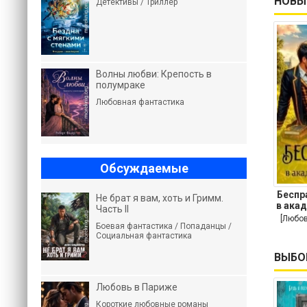
НОВЫ
Детективы / Триллер
Волны любви: Крепость в
полумраке
Любовная фантастика
Обсуждаемые
Беспр
Не брат я вам, хоть и Гримм.
в ака
Часть II
[Любов
Боевая фантастика / Попаданцы /
Социальная фантастика
ВЫБО
Любовь в Париже
Короткие любовные романы