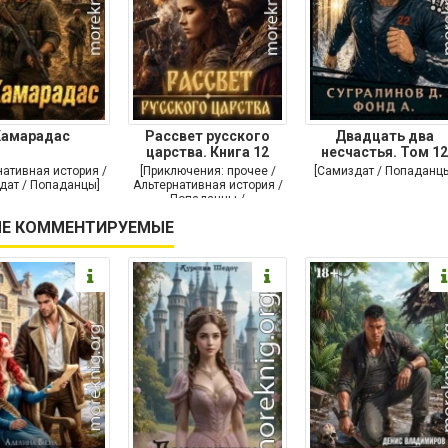
Камарадас
Рассвет русского
Двадцать два
царства. Книга 12
несчастья. Том 12
нативная история /
[Приключения: прочее /
[Самиздат / Попаданц
дат / Попаданцы]
Альтернативная история /
Попаданцы /
Исторические
Е КОММЕНТИРУЕМЫЕ
приключения]