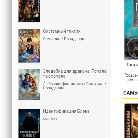
Системный тактик
Самиздат / Попаданцы
Почт
Злодейка для дракона. Попала,
[Совре
так попала
роман
Любовная фантастика / Самиздат /
Попаданцы
САМЫ
Идентификация Блэка
Фанфик