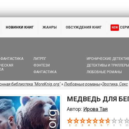
НОВИНКИ КНИГ
ЖАНРЫ
ОБСУЖДЕНИЯ КНИГ
СЕР
NEW
 ФАНТАСТИКА
ЛИТРПГ
ИРОНИЧЕСКИЕ ДЕТЕКТИ
ЧЕСКАЯ
ФЭНТЕЗИ
ДЕТЕКТИВЫ И ТРИЛЛЕРЫ
КА
ФАНТАСТИКА
ЛЮБОВНЫЕ РОМАНЫ
онная библиотека "MoreKnig.org"
»
Любовные романы
»
Эротика, Секс
МЕДВЕДЬ ДЛЯ БЕ
Автор:
Ирова Тая