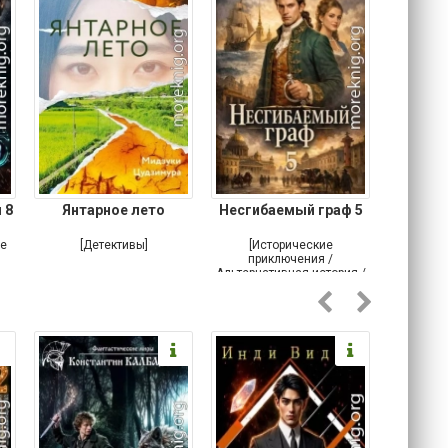
 8
Янтарное лето
Несгибаемый граф 5
Зав
Кровн
ое
[Детективы]
[Исторические
[Любовн
приключения /
Альтернативная история /
Попаданцы / Самиздат]