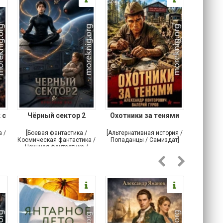
 с
Чёрный сектор 2
Охотники за тенями
О
 /
[Боевая фантастика /
[Альтернативная история /
[Попада
Космическая фантастика /
Попаданцы / Самиздат]
волшебн
Научная фантастика /
Самиздат]