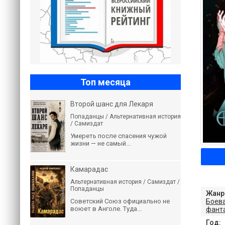
Топ месяца
Второй шанс для Лекаря
Попаданцы / Альтернативная история
/ Самиздат
Умереть после спасения чужой
жизни — не самый...
Камарадас
Альтернативная история / Самиздат /
Попаданцы
Жанр
Советский Союз официально не
Боев
воюет в Анголе. Туда...
фант
Год: