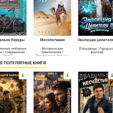
альон Неруды
Месопотамия
Эволюция целителя
менные любовные
[Исторические
[Попаданцы / Городск
ы / Современная
приключения /
фэнтези]
проза]
Приключения: прочее /
Современная проза /
Е ПОПУЛЯРНЫЕ КНИГИ
Историческая проза]