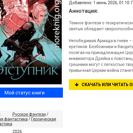
Добавлено: 1 июнь 2026, 01:10.
Аннотация:
Темное фэнтези о теократическ
святые обладают сверхспособн
Непобедимая Армада в гневе – 
еретиков. Безбожники и бандит
посягая на принадлежащее Церк
инквизитора Дрейка к повстанца
грешники могут с легкостью тв
привычная Церкви война стане
СКАЧАТЬ ИЛИ ЧИТАТЬ 
Мой статус книги
:
Русское фэнтези
/
ая фантастика
/
Героическая
астика
2026