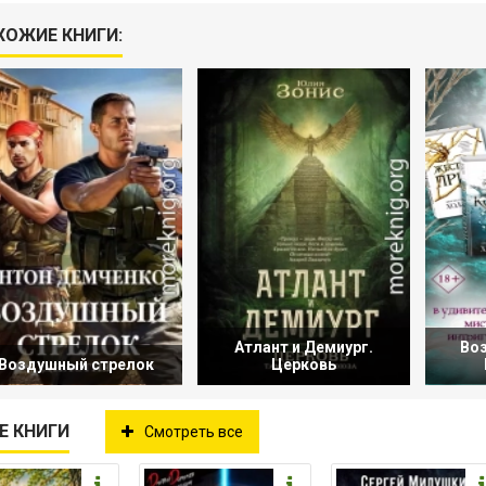
ХОЖИЕ КНИГИ:
Атлант и Демиург.
Во
Воздушный стрелок
Церковь
Е КНИГИ
Смотреть все