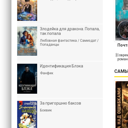
Злодейка для дракона. Попала,
так попала
Любовная фантастика / Самиздат /
Попаданцы
Почт
[Совре
роман
Идентификация Блэка
САМЫ
Фанфик
За пригоршню баксов
Боевик