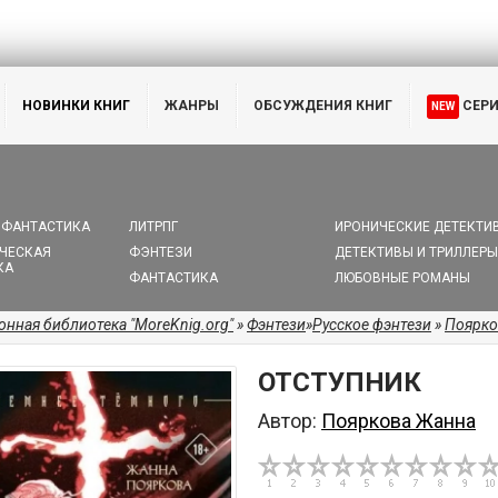
НОВИНКИ КНИГ
ЖАНРЫ
ОБСУЖДЕНИЯ КНИГ
СЕР
NEW
 ФАНТАСТИКА
ЛИТРПГ
ИРОНИЧЕСКИЕ ДЕТЕКТИ
ЧЕСКАЯ
ФЭНТЕЗИ
ДЕТЕКТИВЫ И ТРИЛЛЕРЫ
КА
ФАНТАСТИКА
ЛЮБОВНЫЕ РОМАНЫ
онная библиотека "MoreKnig.org"
»
Фэнтези
»
Русское фэнтези
»
Поярко
ОТСТУПНИК
Автор:
Пояркова Жанна