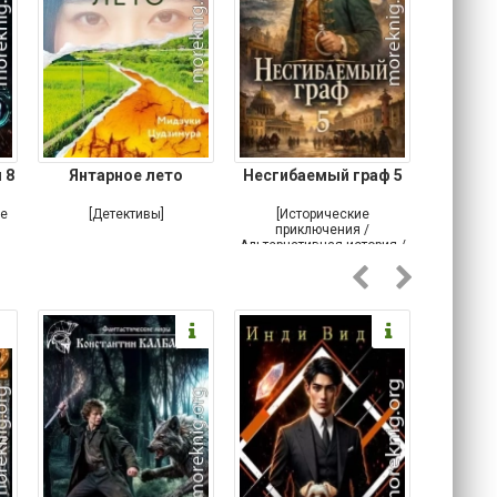
 8
Янтарное лето
Несгибаемый граф 5
Зав
Кровн
ое
[Детективы]
[Исторические
[Любовн
приключения /
Альтернативная история /
Попаданцы / Самиздат]