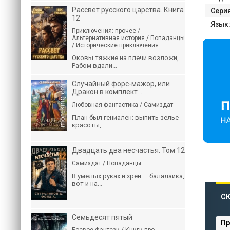
Рассвет русского царства. Книга
Серия
12
Язык
Приключения: прочее /
Альтернативная история / Попаданцы
/ Исторические приключения
Оковы тяжкие на плечи возложи,
Рабом вдали...
Случайный форс-мажор, или
Дракон в комплект ...
Любовная фантастика / Самиздат
План был гениален: выпить зелье
красоты,...
Двадцать два несчастья. Том 12
Самиздат / Попаданцы
В умелых руках и хрен — балалайка,
вот и на...
СК
Семьдесят пятый
Пр