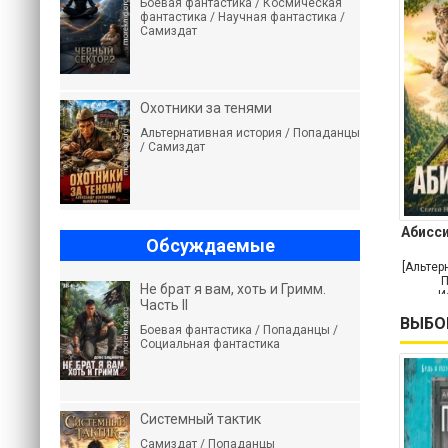
Боевая фантастика / Космическая
фантастика / Научная фантастика /
Самиздат
Охотники за тенями
Альтернативная история / Попаданцы
/ Самиздат
Абисси
Обсуждаемые
[Альтер
П
Не брат я вам, хоть и Гримм.
И
Часть II
приклю
ВЫБО
Боевая фантастика / Попаданцы /
Социальная фантастика
Системный тактик
Самиздат / Попаданцы