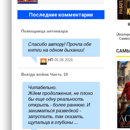
Последние комментарии
Помощница антиквара
[Альтер
Самиз
Спасибо автору! Прочла обе
кнтги на одном дыхании!
САМЫ
НП
05.08.2026
Всегда война Часть 10
Читабельно.
Ждем продолжения, не плохо
бы еще одну реальность
открыть - более раннюю. И
заниматься разведкой -
запустить, так сказать,
щупальца в глубины ...