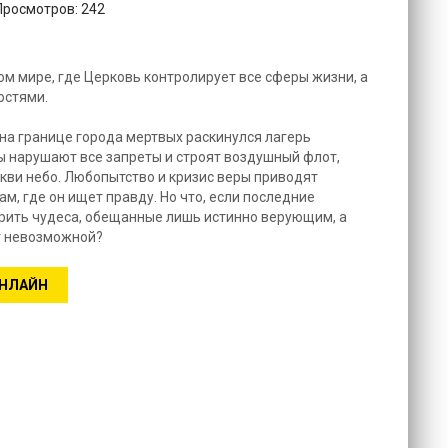
 Просмотров: 242
ом мире, где Церковь контролирует все сферы жизни, а
остями.
на границе города мертвых раскинулся лагерь
ы нарушают все запреты и строят воздушный флот,
ви небо. Любопытство и кризис веры приводят
м, где он ищет правду. Но что, если последние
орить чудеса, обещанные лишь истинно верующим, а
т невозможной?
ОНЛАЙН