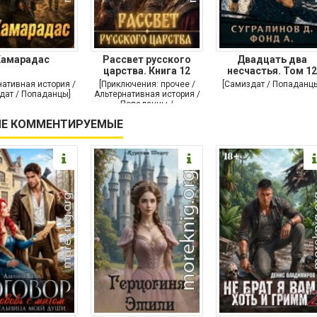
Камарадас
Рассвет русского
Двадцать два
царства. Книга 12
несчастья. Том 12
нативная история /
[Приключения: прочее /
[Самиздат / Попаданц
дат / Попаданцы]
Альтернативная история /
Попаданцы /
Исторические
Е КОММЕНТИРУЕМЫЕ
приключения]