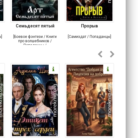
Семьдесят пятый
Прорыв
Веда и 
ы]
[Боевое фэнтези / Книги
[Самиздат / Попаданцы]
[Любовн
про волшебников /
С
Попаданцы /
Историческое фэнтези]