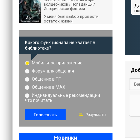
Боевое фэнтези / Книги про
волшебников / Попаданцы /
Да
Историческое фэнтези
по
У меня был выбор провести
остаток жизни...
Какого функционала не хватает в
библиотеке?
Мобильное приложение
Доб
Форум для общения
Общение в ТГ
Общение в MAX
Индивидуальные рекомендации
что почитать
Голосовать
Результаты
Новинки