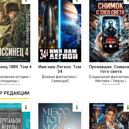
нец 1889. Том 4
Имя нам Легион. Том
Пропавшие. Снимок
34
того света
нативная история /
[Боевая фантастика /
[Социальная фантастика
опаданцы /
Самиздат]
Мистика / Ужасы /
сторические
Самиздат]
чения / Самиздат]
Р РЕДАКЦИИ