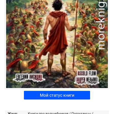
Мой статус книги
Жанр:
Книги про волшебников
/
Попаданцы
/