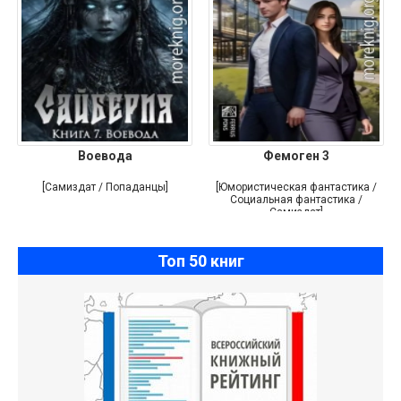
Воевода
Фемоген 3
[Самиздат / Попаданцы]
[Юмористическая фантастика /
Социальная фантастика /
Самиздат]
Топ 50 книг