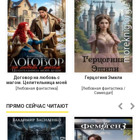
Договор на любовь с
Герцогиня Эмили
магом. Целительница моей
души
[Любовная фантастика]
[Любовная фантастика /
Самиздат]
ПРЯМО СЕЙЧАС ЧИТАЮТ