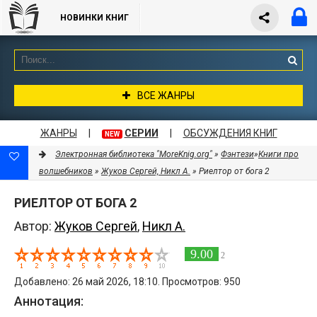
НОВИНКИ КНИГ
ВСЕ ЖАНРЫ
ЖАНРЫ
|
СЕРИИ
|
ОБСУЖДЕНИЯ КНИГ
NEW
Электронная библиотека "MoreKnig.org"
»
Фэнтези
»
Книги про
волшебников
»
Жуков Сергей, Никл А.
» Риелтор от бога 2
РИЕЛТОР ОТ БОГА 2
Автор:
Жуков Сергей
,
Никл А.
9.00
2
Добавлено: 26 май 2026, 18:10. Просмотров: 950
Аннотация: