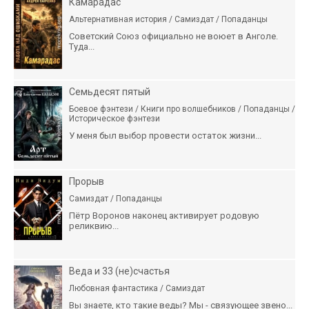
Камарадас
Альтернативная история / Самиздат / Попаданцы
Советский Союз официально не воюет в Анголе.
Туда...
Семьдесят пятый
Боевое фэнтези / Книги про волшебников / Попаданцы /
Историческое фэнтези
У меня был выбор провести остаток жизни...
Прорыв
Самиздат / Попаданцы
Пётр Воронов наконец активирует родовую
реликвию...
Веда и 33 (не)счастья
Любовная фантастика / Самиздат
Вы знаете, кто такие веды? Мы - связующее звено...