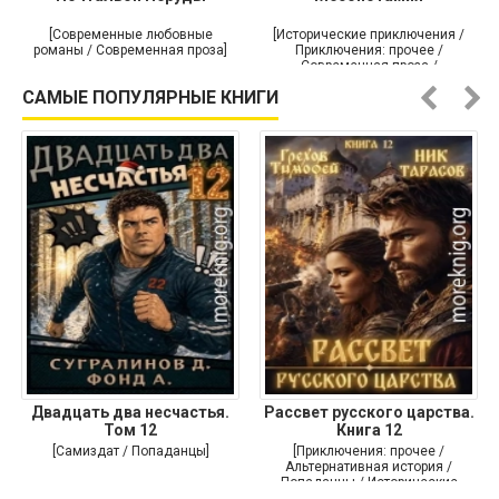
[Современные любовные
[Исторические приключения /
романы / Современная проза]
Приключения: прочее /
Современная проза /
Историческая проза]
САМЫЕ ПОПУЛЯРНЫЕ КНИГИ
Двадцать два несчастья.
Рассвет русского царства.
Том 12
Книга 12
[Самиздат / Попаданцы]
[Приключения: прочее /
Альтернативная история /
Попаданцы / Исторические
приключения]