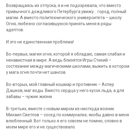
Возвращаясь из отпуска, я и не подозревала, что вместо
привычного дождливого Петербурга увижу… город, полный
магии. А вместо политехнического университета – школу
Огня, любезно согласившуюся принять меня в ряды
адептов.
И это не единственная проблема!
Во-первых, магия огня, которой я обладаю, самая слабая и
ненавистная в мире. А ведь близятся Игры Стихий –
состязание между магическими школами, выжить в котором
у мага огня почти нет шансов.
Во-вторых, мой главный кошмар и противник – Аспер
Дашков, маг воды. Вместо сердца у него кусок льда, а для
забавы – чужие жизни.
В-третьих, вместе с новым миром из ниоткуда возник
Михаил Светлов – сосед по коммуналке, якобы давно в меня
влюбленный. Вот только я его совсем не помню, словно в
моем мире его и не существовало.