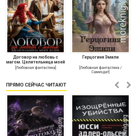
Договор на любовь с
Герцогиня Эмили
магом. Целительница моей
души
[Любовная фантастика]
[Любовная фантастика /
Самиздат]
ПРЯМО СЕЙЧАС ЧИТАЮТ