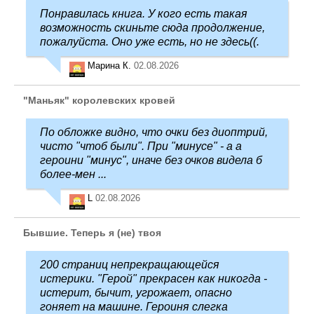
Понравилась книга. У кого есть такая
возможность скиньте сюда продолжение,
пожалуйста. Оно уже есть, но не здесь((.
Марина К.
02.08.2026
"Маньяк" королевских кровей
По обложке видно, что очки без диоптрий,
чисто "чтоб были". При "минусе" - а а
героини "минус", иначе без очков видела б
более-мен ...
L
02.08.2026
Бывшие. Теперь я (не) твоя
200 страниц непрекращающейся
истерики. "Герой" прекрасен как никогда -
истерит, бычит, угрожает, опасно
гоняет на машине. Героиня слегка