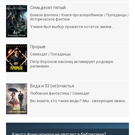
Семьдесят пятый
Боевое фэнтези / Книги про волшебников / Попаданцы /
Историческое фэнтези
У меня был выбор провести остаток жизни...
Прорыв
Самиздат / Попаданцы
Пётр Воронов наконец активирует родовую
реликвию...
Веда и 33 (не)счастья
Любовная фантастика / Самиздат
Вы знаете, кто такие веды? Мы - связующее звено...
Какого функционала не хватает в библиотеке?