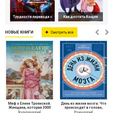
Трудности перевода с
Как достать Кощея
НОВЫЕ КНИГИ
Смотреть все
Миф о Елене Троянской.
День из жизни мозга: Что
Женщина, которая 3000
происходит в голове,
лет
[Культурология]
[Психология]