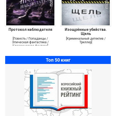
Протокол наблюдателя
Изощрённые убийства.
Щель
[Повесть / Попаданцы /
[Криминальный детектив /
Эпическая фантастика /
Триллер]
Классическое фэнтези]
Топ 50 книг