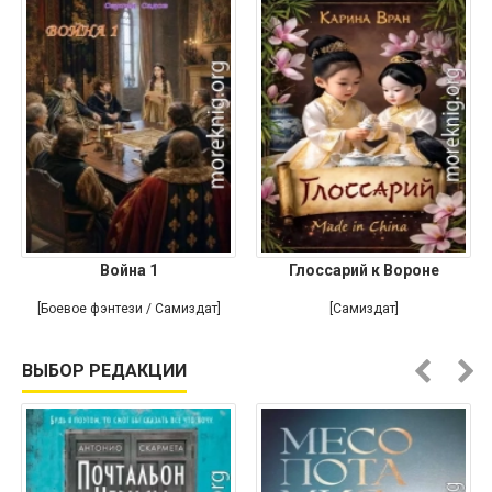
Война 1
Глоссарий к Вороне
[Боевое фэнтези / Самиздат]
[Самиздат]
ВЫБОР РЕДАКЦИИ