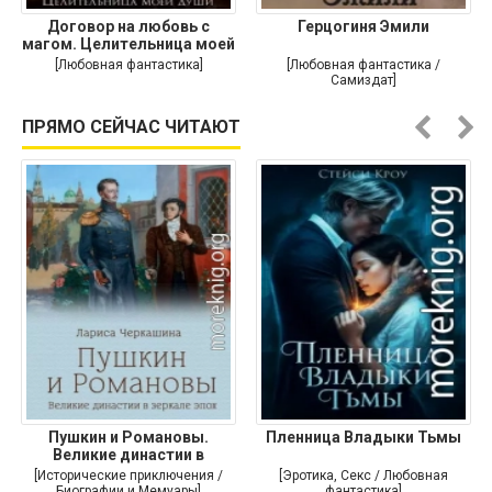
Договор на любовь с
Герцогиня Эмили
магом. Целительница моей
души
[Любовная фантастика]
[Любовная фантастика /
Самиздат]
ПРЯМО СЕЙЧАС ЧИТАЮТ
Пушкин и Романовы.
Пленница Владыки Тьмы
Великие династии в
зеркале эпох
[Исторические приключения /
[Эротика, Секс / Любовная
Биографии и Мемуары]
фантастика]