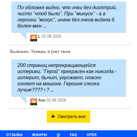
По обложке видно, что очки без диоптрий,
чисто "чтоб были". При "минусе" - а а
героини "минус", иначе без очков видела б
более-мен ...
L
02.08.2026
Бывшие. Теперь я (не) твоя
200 страниц непрекращающейся
истерики. "Герой" прекрасен как никогда -
истерит, бычит, угрожает, опасно
гоняет на машине. Героиня слегка
лучше????‍♀️? ...
Анн
02.08.2026
Смотреть все
ОТЗЫВЫ
ЖАНРЫ
@
FAQ
OPDS