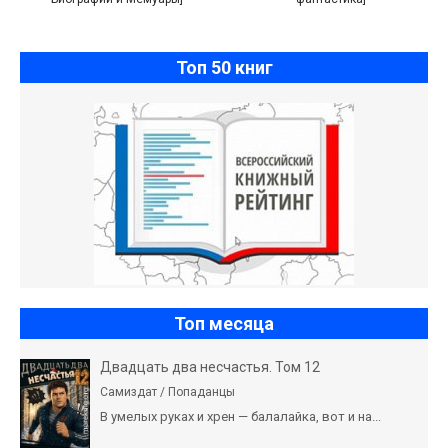
Топ 50 книг
Топ месяца
Двадцать два несчастья. Том 12
Самиздат / Попаданцы
В умелых руках и хрен — балалайка, вот и на...