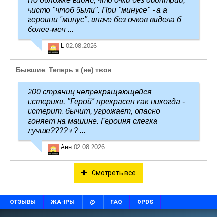
По обложке видно, что очки без диоптрий,
чисто "чтоб были". При "минусе" - а а
героини "минус", иначе без очков видела б
более-мен ...
L
02.08.2026
Бывшие. Теперь я (не) твоя
200 страниц непрекращающейся
истерики. "Герой" прекрасен как никогда -
истерит, бычит, угрожает, опасно
гоняет на машине. Героиня слегка
лучше????‍♀️? ...
Анн
02.08.2026
Смотреть все
ОТЗЫВЫ
ЖАНРЫ
@
FAQ
OPDS