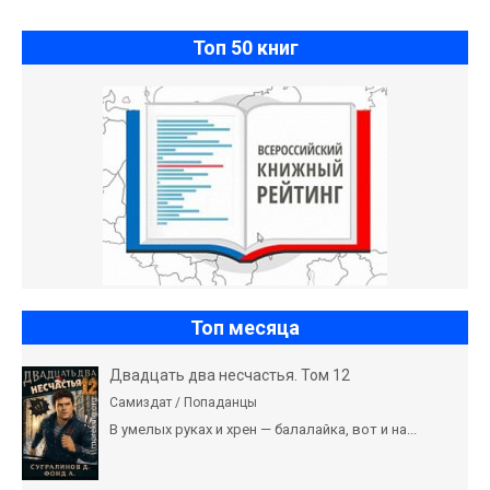
Топ 50 книг
Топ месяца
Двадцать два несчастья. Том 12
Самиздат / Попаданцы
В умелых руках и хрен — балалайка, вот и на...