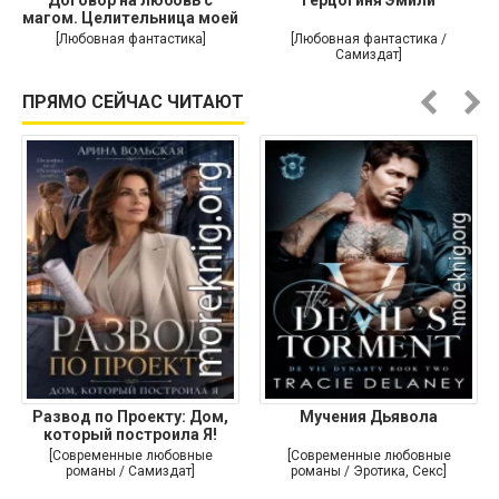
Договор на любовь с
Герцогиня Эмили
магом. Целительница моей
души
[Любовная фантастика]
[Любовная фантастика /
Самиздат]
ПРЯМО СЕЙЧАС ЧИТАЮТ
Развод по Проекту: Дом,
Мучения Дьявола
который построила Я!
[Современные любовные
[Современные любовные
романы / Самиздат]
романы / Эротика, Секс]