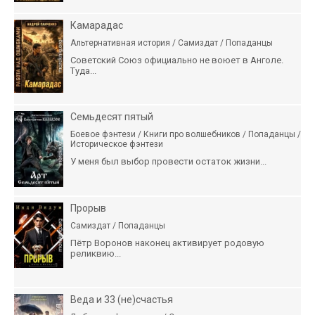
Камарадас
Альтернативная история / Самиздат / Попаданцы
Советский Союз официально не воюет в Анголе.
Туда...
Семьдесят пятый
Боевое фэнтези / Книги про волшебников / Попаданцы /
Историческое фэнтези
У меня был выбор провести остаток жизни...
Прорыв
Самиздат / Попаданцы
Пётр Воронов наконец активирует родовую
реликвию...
Веда и 33 (не)счастья