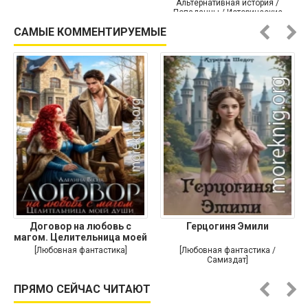
Альтернативная история /
Попаданцы / Исторические
приключения]
САМЫЕ КОММЕНТИРУЕМЫЕ
Договор на любовь с
Герцогиня Эмили
магом. Целительница моей
души
[Любовная фантастика]
[Любовная фантастика /
Самиздат]
ПРЯМО СЕЙЧАС ЧИТАЮТ