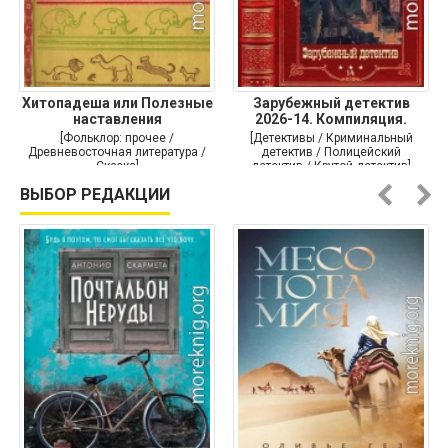
Хитопадеша или Полезные
Зарубежный детектив
наставления
2026-14. Компиляция.
Книги
[Фольклор: прочее /
[Детективы / Криминальный
Древневосточная литература /
детектив / Полицейский
Сказка]
детектив / Крутой детектив]
ВЫБОР РЕДАКЦИИ