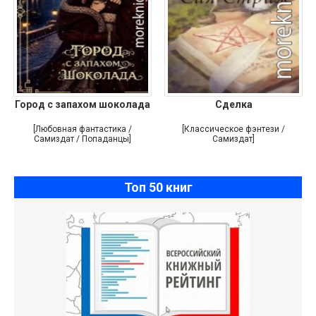
Город с запахом шоколада
Сделка
[Любовная фантастика /
[Классическое фэнтези /
Самиздат / Попаданцы]
Самиздат]
Топ 50 книг