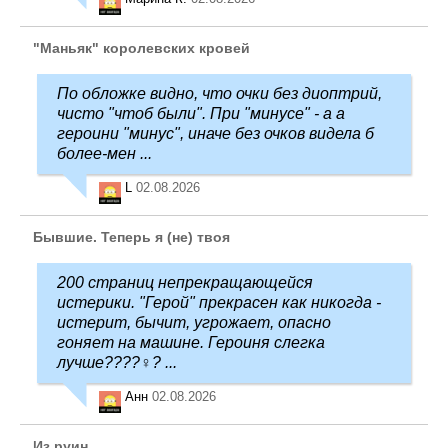
"Маньяк" королевских кровей
По обложке видно, что очки без диоптрий,
чисто "чтоб были". При "минусе" - а а
героини "минус", иначе без очков видела б
более-мен ...
L
02.08.2026
Бывшие. Теперь я (не) твоя
200 страниц непрекращающейся
истерики. "Герой" прекрасен как никогда -
истерит, бычит, угрожает, опасно
гоняет на машине. Героиня слегка
лучше????‍♀️? ...
Анн
02.08.2026
Из руин