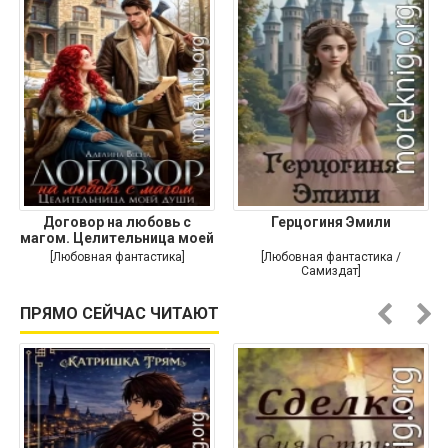
Договор на любовь с
Герцогиня Эмили
магом. Целительница моей
души
[Любовная фантастика]
[Любовная фантастика /
Самиздат]
ПРЯМО СЕЙЧАС ЧИТАЮТ