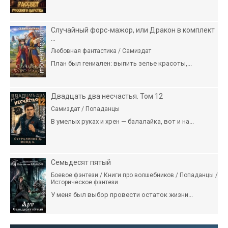
Случайный форс-мажор, или Дракон в комплект
...
Любовная фантастика / Самиздат
План был гениален: выпить зелье красоты,...
Двадцать два несчастья. Том 12
Самиздат / Попаданцы
В умелых руках и хрен — балалайка, вот и на...
Семьдесят пятый
Боевое фэнтези / Книги про волшебников / Попаданцы /
Историческое фэнтези
У меня был выбор провести остаток жизни...