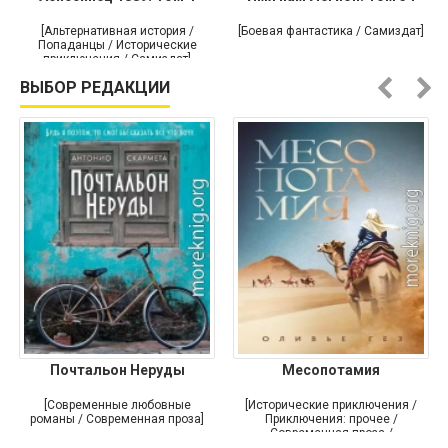
[Альтернативная история /
[Боевая фантастика / Самиздат]
Попаданцы / Исторические
приключения / Самиздат]
ВЫБОР РЕДАКЦИИ
Почтальон Неруды
Месопотамия
[Современные любовные
[Исторические приключения /
романы / Современная проза]
Приключения: прочее /
Современная проза /
Историческая проза]