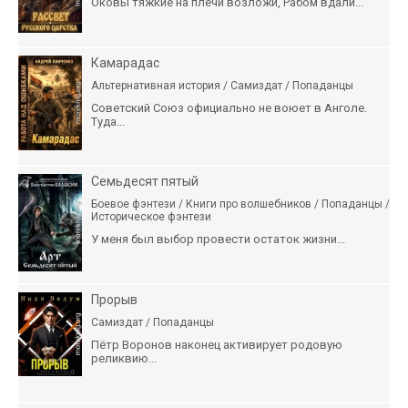
Оковы тяжкие на плечи возложи, Рабом вдали...
Камарадас
Альтернативная история / Самиздат / Попаданцы
Советский Союз официально не воюет в Анголе.
Туда...
Семьдесят пятый
Боевое фэнтези / Книги про волшебников / Попаданцы /
Историческое фэнтези
У меня был выбор провести остаток жизни...
Прорыв
Самиздат / Попаданцы
Пётр Воронов наконец активирует родовую
реликвию...