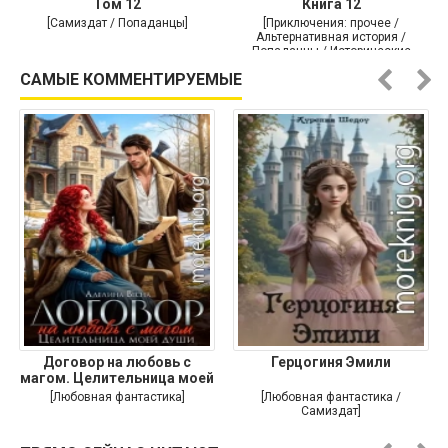
Том 12
Книга 12
[Самиздат / Попаданцы]
[Приключения: прочее /
Альтернативная история /
Попаданцы / Исторические
приключения]
САМЫЕ КОММЕНТИРУЕМЫЕ
Договор на любовь с
Герцогиня Эмили
магом. Целительница моей
души
[Любовная фантастика]
[Любовная фантастика /
Самиздат]