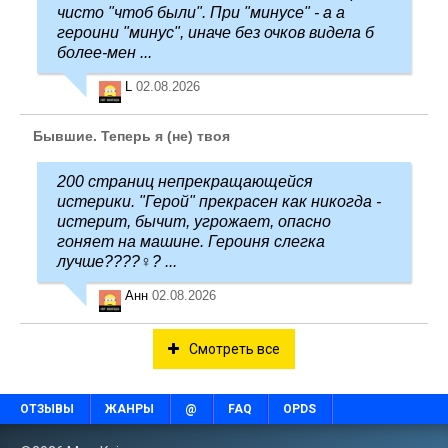
чисто "чтоб были". При "минусе" - а а
героини "минус", иначе без очков видела б
более-мен ...
L
02.08.2026
Бывшие. Теперь я (не) твоя
200 страниц непрекращающейся
истерики. "Герой" прекрасен как никогда -
истерит, бычит, угрожает, опасно
гоняет на машине. Героиня слегка
лучше????‍♀️? ...
Анн
02.08.2026
Смотреть все
ОТЗЫВЫ
ЖАНРЫ
@
FAQ
OPDS