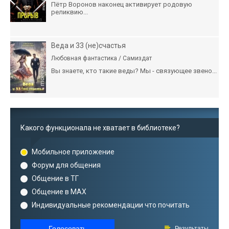
Пётр Воронов наконец активирует родовую
реликвию...
Веда и 33 (не)счастья
Любовная фантастика / Самиздат
Вы знаете, кто такие веды? Мы - связующее звено...
Какого функционала не хватает в библиотеке?
Мобильное приложение
Форум для общения
Общение в ТГ
Общение в MAX
Индивидуальные рекомендации что почитать
Голосовать
Результаты