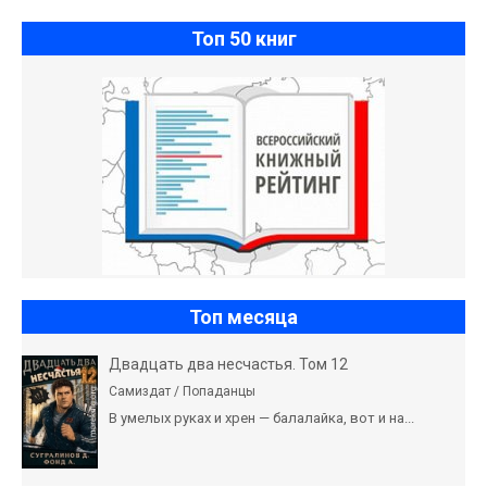
Топ 50 книг
Топ месяца
Двадцать два несчастья. Том 12
Самиздат / Попаданцы
В умелых руках и хрен — балалайка, вот и на...