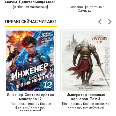
магом. Целительница моей
души
[Любовная фантастика]
[Любовная фантастика /
Самиздат]
ПРЯМО СЕЙЧАС ЧИТАЮТ
Инженер. Система против
Император песчаных
монстров 12
карьеров. Том 3
[Постапокалипсис / Боевое
[Попаданцы / Боевое фэнтези /
фэнтези / Книги про
Книги про волшебников]
волшебников]