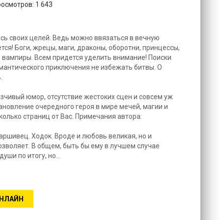
росмотров: 1 643
сь своих целей. Ведь можно ввязаться в вечную
ется! Боги, жрецы, маги, драконы, оборотни, принцессы,
 вампиры. Всем придется уделить внимание! Поиски
омантического приключения не избежать битвы. О
.
чивый юмор, отсутствие жестоких сцен и совсем уж
ановление очередного героя в мире мечей, магии и
сколько страниц от Вас. Примечания автора:
паршивец. Ходок. Вроде и любовь великая, но и
озволяет. В общем, быть бы ему в лучшем случае
уши по итогу, но...
ОНЛАЙН