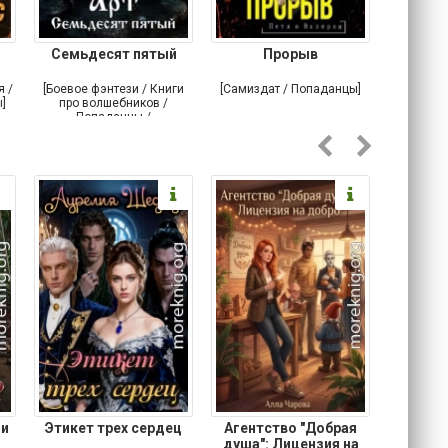
Семьдесят пятый
Прорыв
Веда и 
я /
[Боевое фэнтези / Книги
[Самиздат / Попаданцы]
[Любовн
]
про волшебников /
С
Попаданцы /
Историческое фэнтези]
 и
Этикет трех сердец
Агентство "Добрая
Не 
душа": Лицензия на