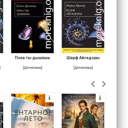
Пока ты дышишь
Шарф Айседоры
Там, 
]
[Детективы]
[Детективы]
[Любовн
Ирониче