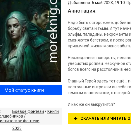
Добавлено: 6 май 2023, 19:10. П
Аннотация:
Надо быть осторожнее, добивая
борьбу света и тьмы. И тут начн
эльфы, паладины, некроманты и
сменяются бегством, а после р
привычной жизни можно забыть
Неожиданные повороты, ненавяз
увесистых роялей. Нескучное ст
богов всего на расстоянии в не
Главный Герой здесь тот ещё... 
постоянные интрижки он себе п
Мой статус книги
тёмным властелином, с потерей д
И как же он выкрутится?
:
Боевое фэнтези
/
Книги
волшебников
/
СКАЧАТЬ ИЛИ ЧИТАТЬ 
истическое фэнтези
2023