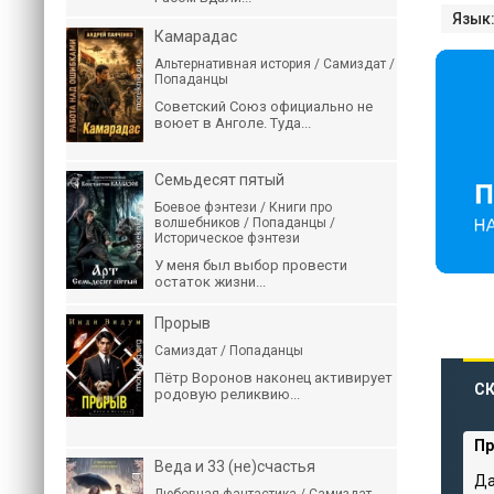
Язык
Камарадас
Альтернативная история / Самиздат /
Попаданцы
Советский Союз официально не
воюет в Анголе. Туда...
Семьдесят пятый
Боевое фэнтези / Книги про
волшебников / Попаданцы /
Историческое фэнтези
У меня был выбор провести
остаток жизни...
Прорыв
Самиздат / Попаданцы
Пётр Воронов наконец активирует
СК
родовую реликвию...
Пр
Веда и 33 (не)счастья
Да