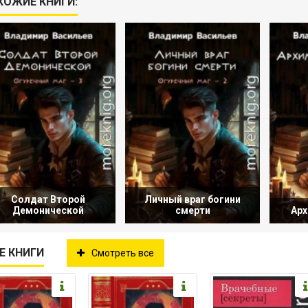
ХОЖИЕ КНИГИ:
Солдат Второй
Личный враг богини
Демонической
смерти
Арх
Е КНИГИ
Смотреть все