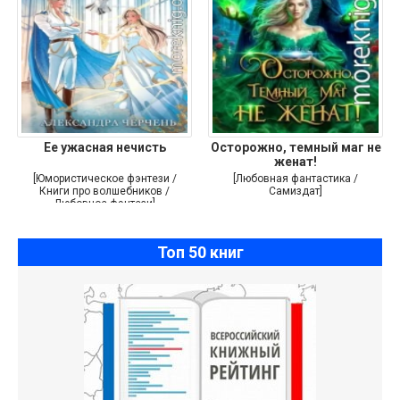
Ее ужасная нечисть
Осторожно, темный маг не
женат!
[Юмористическое фэнтези /
[Любовная фантастика /
Книги про волшебников /
Самиздат]
Любовное фэнтези]
Топ 50 книг