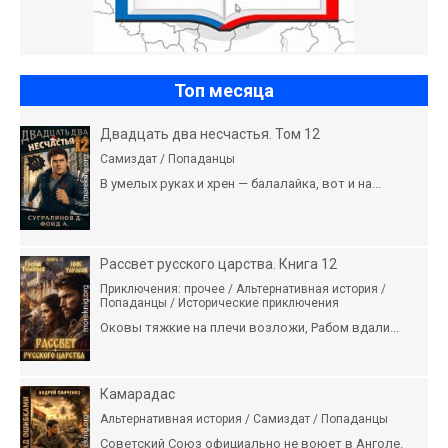
Топ месяца
Двадцать два несчастья. Том 12
Самиздат / Попаданцы
В умелых руках и хрен — балалайка, вот и на...
Рассвет русского царства. Книга 12
Приключения: прочее / Альтернативная история /
Попаданцы / Исторические приключения
Оковы тяжкие на плечи возложи, Рабом вдали...
Камарадас
Альтернативная история / Самиздат / Попаданцы
Советский Союз официально не воюет в Анголе.