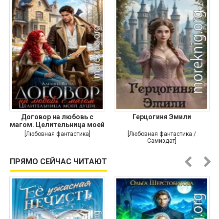
Договор на любовь с
Герцогиня Эмили
магом. Целительница моей
души
[Любовная фантастика]
[Любовная фантастика /
Самиздат]
ПРЯМО СЕЙЧАС ЧИТАЮТ