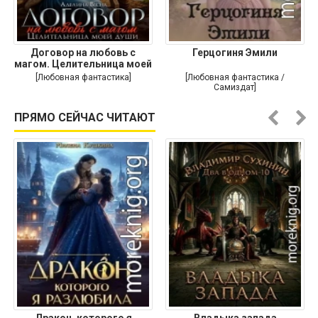
Договор на любовь с
Герцогиня Эмили
магом. Целительница моей
души
[Любовная фантастика]
[Любовная фантастика /
Самиздат]
ПРЯМО СЕЙЧАС ЧИТАЮТ