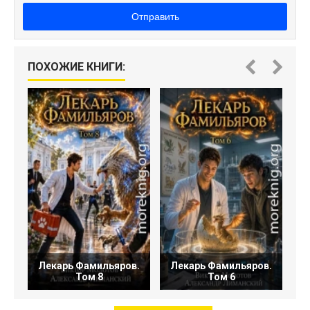
Отправить
Л
ПОХОЖИЕ КНИГИ:
Лекарь Фамильяров.
Лекарь Фамильяров.
Том 8
Том 6