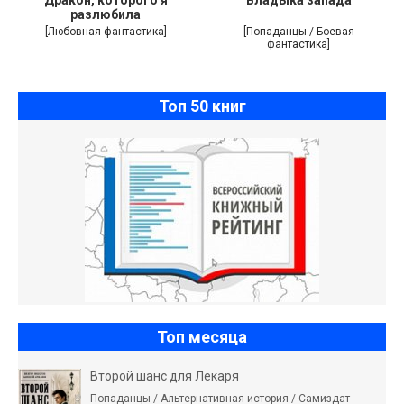
Дракон, которого я
Владыка запада
разлюбила
[Любовная фантастика]
[Попаданцы / Боевая
фантастика]
Топ 50 книг
Топ месяца
Второй шанс для Лекаря
Попаданцы / Альтернативная история / Самиздат