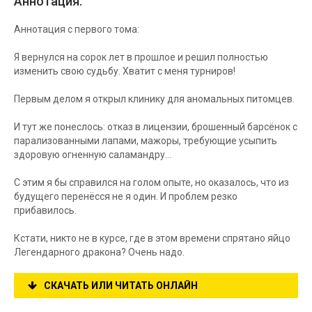
Аннотация:
Аннотация с первого тома:
Я вернулся на сорок лет в прошлое и решил полностью
изменить свою судьбу. Хватит с меня турниров!
Первым делом я открыл клинику для аномальных питомцев.
И тут же понеслось: отказ в лицензии, брошенный барсёнок с
парализованными лапами, мажоры, требующие усыпить
здоровую огненную саламандру...
С этим я бы справился на голом опыте, но оказалось, что из
будущего перенёсся не я один. И проблем резко
прибавилось.
Кстати, никто не в курсе, где в этом времени спрятано яйцо
Легендарного дракона? Очень надо.
СКАЧАТЬ ИЛИ ЧИТАТЬ ОНЛАЙН