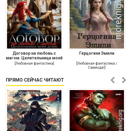
Договор на любовь с
Герцогиня Эмили
магом. Целительница моей
души
[Любовная фантастика]
[Любовная фантастика /
Самиздат]
ПРЯМО СЕЙЧАС ЧИТАЮТ