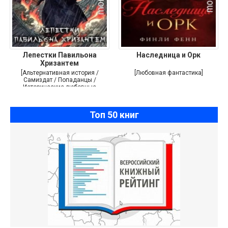
Лепестки Павильона
Наследница и Орк
Хризантем
[Альтернативная история /
[Любовная фантастика]
Самиздат / Попаданцы /
Исторические любовные
романы]
Топ 50 книг