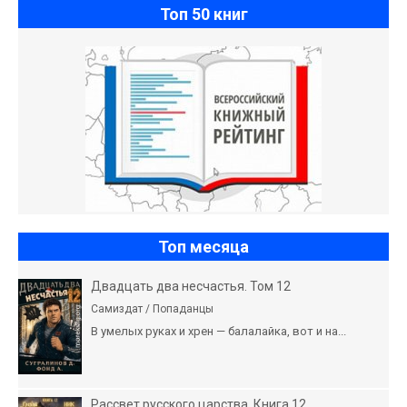
Топ 50 книг
Топ месяца
Двадцать два несчастья. Том 12
Самиздат / Попаданцы
В умелых руках и хрен — балалайка, вот и на...
Рассвет русского царства. Книга 12