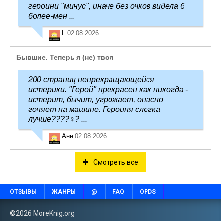
героини "минус", иначе без очков видела б
более-мен ...
L
02.08.2026
Бывшие. Теперь я (не) твоя
200 страниц непрекращающейся
истерики. "Герой" прекрасен как никогда -
истерит, бычит, угрожает, опасно
гоняет на машине. Героиня слегка
лучше????‍♀️? ...
Анн
02.08.2026
Смотреть все
ОТЗЫВЫ
ЖАНРЫ
@
FAQ
OPDS
©2026 MoreKnig.org