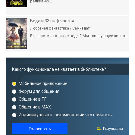
реликвию...
Веда и 33 (не)счастья
Любовная фантастика / Самиздат
Вы знаете, кто такие веды? Мы - связующее звено...
Какого функционала не хватает в библиотеке?
Мобильное приложение
Форум для общения
Общение в ТГ
Общение в MAX
Индивидуальные рекомендации что почитать
Голосовать
Результаты