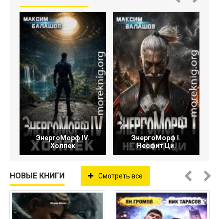
ЭнергоМорф IV.
ЭнергоМорф I.
Холпек
Неофит Ци.
НОВЫЕ КНИГИ
Смотреть все