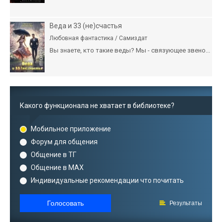
Веда и 33 (не)счастья
Любовная фантастика / Самиздат
Вы знаете, кто такие веды? Мы - связующее звено...
Какого функционала не хватает в библиотеке?
Мобильное приложение
Форум для общения
Общение в ТГ
Общение в MAX
Индивидуальные рекомендации что почитать
Голосовать
Результаты