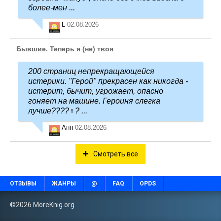
более-мен ...
L
02.08.2026
Бывшие. Теперь я (не) твоя
200 страниц непрекращающейся
истерики. "Герой" прекрасен как никогда -
истерит, бычит, угрожает, опасно
гоняет на машине. Героиня слегка
лучше????‍♀️? ...
Анн
02.08.2026
Смотреть все
ОТЗЫВЫ
ЖАНРЫ
@
FAQ
OPDS
©2026 MoreKnig.org