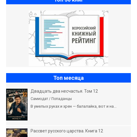
Топ месяца
Двадцать два несчастья. Том 12
Самиздат / Попаданцы
В умелых руках и хрен — балалайка, вот и на...
Рассвет русского царства. Книга 12