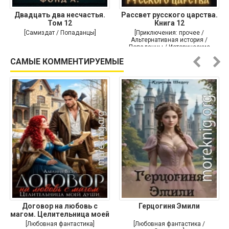
Двадцать два несчастья.
Рассвет русского царства.
Том 12
Книга 12
[Самиздат / Попаданцы]
[Приключения: прочее /
Альтернативная история /
Попаданцы / Исторические
приключения]
САМЫЕ КОММЕНТИРУЕМЫЕ
Договор на любовь с
Герцогиня Эмили
магом. Целительница моей
души
[Любовная фантастика]
[Любовная фантастика /