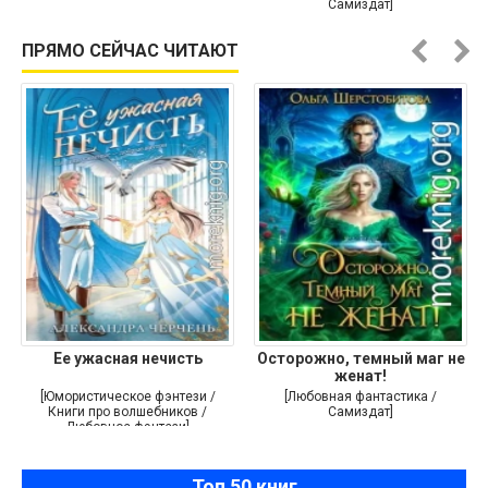
Самиздат]
ПРЯМО СЕЙЧАС ЧИТАЮТ
Ее ужасная нечисть
Осторожно, темный маг не
женат!
[Юмористическое фэнтези /
[Любовная фантастика /
Книги про волшебников /
Самиздат]
Любовное фэнтези]
Топ 50 книг