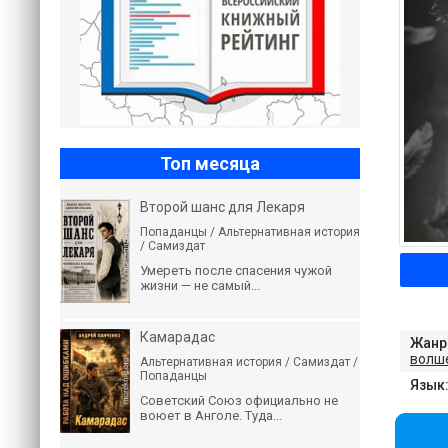
Топ месяца
Второй шанс для Лекаря
Попаданцы / Альтернативная история
/ Самиздат
Умереть после спасения чужой
жизни — не самый...
Камарадас
Жанр
волш
Альтернативная история / Самиздат /
Попаданцы
Язык
Советский Союз официально не
воюет в Анголе. Туда...