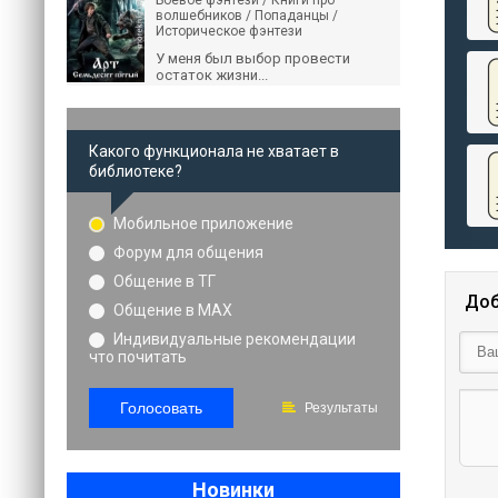
Боевое фэнтези / Книги про
волшебников / Попаданцы /
Историческое фэнтези
У меня был выбор провести
остаток жизни...
Какого функционала не хватает в
библиотеке?
Мобильное приложение
Форум для общения
Общение в ТГ
Доб
Общение в MAX
Индивидуальные рекомендации
что почитать
Голосовать
Результаты
Новинки