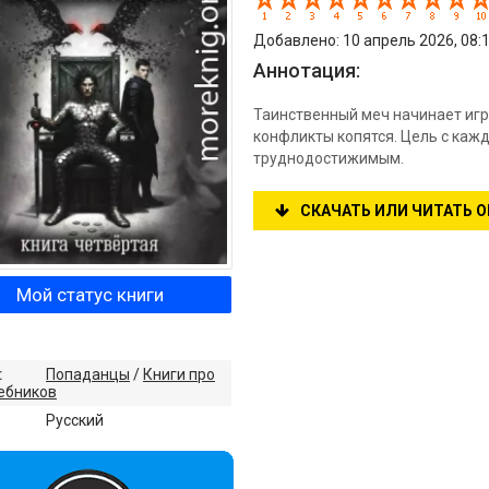
Добавлено: 10 апрель 2026, 08:
Аннотация:
Таинственный меч начинает игр
конфликты копятся. Цель с кажд
труднодостижимым.
СКАЧАТЬ ИЛИ ЧИТАТЬ 
Мой статус книги
:
Попаданцы
/
Книги про
ебников
:
Русский