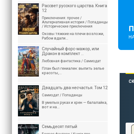
Рассвет русского царства. Книга
12
Приключения: прочее /
Альтернативная история / Попаданцы
/ Исторические приключения
Оковы тяжкие на плечи возложи,
Рабом вдали...
Случайный форс-мажор, или
Дракон в комплект ...
Любовная фантастика / Самиздат
План был гениален: выпить зелье
красоты,...
СК
Двадцать два несчастья. Том 12
Самиздат / Попаданцы
В умелых руках и хрен — балалайка,
вот и на...
Семьдесят пятый