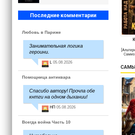
Последние комментарии
Любовь в Париже
Занимательная логика
[Альтер
героини.
Самиз
L
05.08.2026
САМЫ
Помощница антиквара
Спасибо автору! Прочла обе
кнтги на одном дыхании!
НП
05.08.2026
Всегда война Часть 10