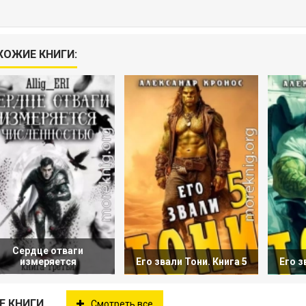
ХОЖИЕ КНИГИ:
Сердце отваги
измеряется
Его звали Тони. Книга 5
Его з
Е КНИГИ
Смотреть все