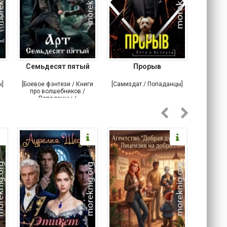
Семьдесят пятый
Прорыв
Веда и 
ы]
[Боевое фэнтези / Книги
[Самиздат / Попаданцы]
[Любовн
про волшебников /
С
Попаданцы /
Историческое фэнтези]