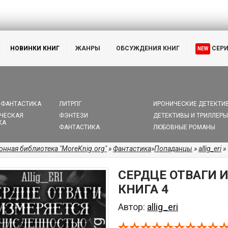
НОВИНКИ КНИГ
ЖАНРЫ
ОБСУЖДЕНИЯ КНИГ
СЕР
NEW
 ФАНТАСТИКА
ЛИТРПГ
ИРОНИЧЕСКИЕ ДЕТЕКТИ
ЧЕСКАЯ
ФЭНТЕЗИ
ДЕТЕКТИВЫ И ТРИЛЛЕРЫ
КА
ФАНТАСТИКА
ЛЮБОВНЫЕ РОМАНЫ
онная библиотека "MoreKnig.org"
»
Фантастика
»
Попаданцы
»
allig_eri
»
СЕРДЦЕ ОТВАГИ 
КНИГА 4
Автор:
allig_eri