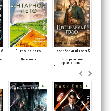
 8
Янтарное лето
Несгибаемый граф 5
Зав
Кровн
ое
[Детективы]
[Исторические
[Любовн
приключения /
Альтернативная история /
Попаданцы / Самиздат]