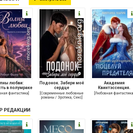
лны любви:
Подонок. Забери моё
Академия
ть в полумраке
сердце
Квинтэссенция.
Поцелуй предател
вная фантастика]
[Современные любовные
[Любовная фантастика
романы / Эротика, Секс]
Р РЕДАКЦИИ