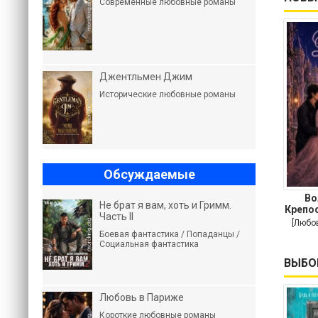
Современные любовные романы
Джентльмен Джим
Исторические любовные романы
Обсуждаемые
Во
Не брат я вам, хоть и Гримм.
Крепос
Часть II
[Любо
Боевая фантастика / Попаданцы /
Социальная фантастика
ВЫБО
Любовь в Париже
Короткие любовные романы