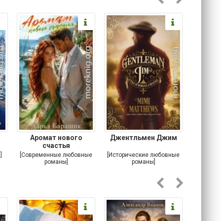
Аромат нового
Джентльмен Джим
Ключ 
счастья
Хрон
я
]
[Современные любовные
[Исторические любовные
[Любовн
романы]
романы]