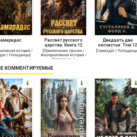
Камарадас
Рассвет русского
Двадцать два
царства. Книга 12
несчастья. Том 12
нативная история /
[Приключения: прочее /
[Самиздат / Попаданц
дат / Попаданцы]
Альтернативная история /
Попаданцы /
Исторические
Е КОММЕНТИРУЕМЫЕ
приключения]