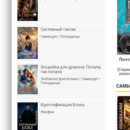
Системный тактик
Самиздат / Попаданцы
Почт
Злодейка для дракона. Попала,
[Совре
так попала
роман
Любовная фантастика / Самиздат /
Попаданцы
САМЫ
Идентификация Блэка
Фанфик