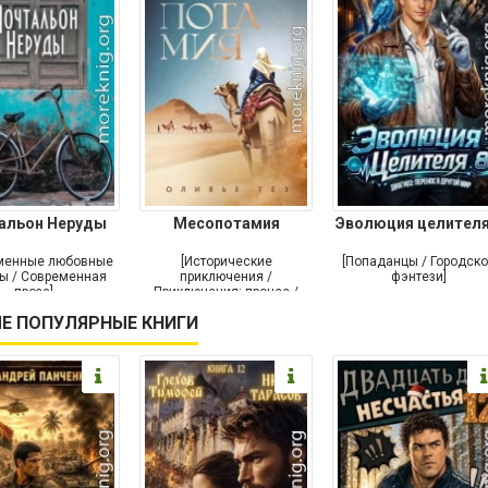
альон Неруды
Месопотамия
Эволюция целителя
менные любовные
[Исторические
[Попаданцы / Городск
ы / Современная
приключения /
фэнтези]
проза]
Приключения: прочее /
Современная проза /
Е ПОПУЛЯРНЫЕ КНИГИ
Историческая проза]