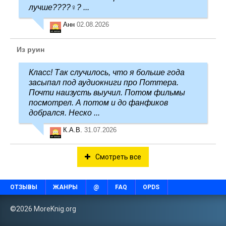
лучше????‍♀️? ...
Анн
02.08.2026
Из руин
Класс! Так случилось, что я больше года
засыпал под аудиокниги про Поттера.
Почти наизусть выучил. Потом фильмы
посмотрел. А потом и до фанфиков
добрался. Неско ...
К.А.В.
31.07.2026
Смотреть все
ОТЗЫВЫ
ЖАНРЫ
@
FAQ
OPDS
©2026 MoreKnig.org