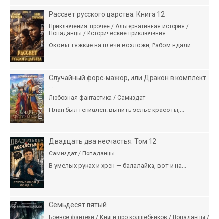
Рассвет русского царства. Книга 12
Приключения: прочее / Альтернативная история /
Попаданцы / Исторические приключения
Оковы тяжкие на плечи возложи, Рабом вдали...
Случайный форс-мажор, или Дракон в комплект
...
Любовная фантастика / Самиздат
План был гениален: выпить зелье красоты,...
Двадцать два несчастья. Том 12
Самиздат / Попаданцы
В умелых руках и хрен — балалайка, вот и на...
Семьдесят пятый
Боевое фэнтези / Книги про волшебников / Попаданцы /