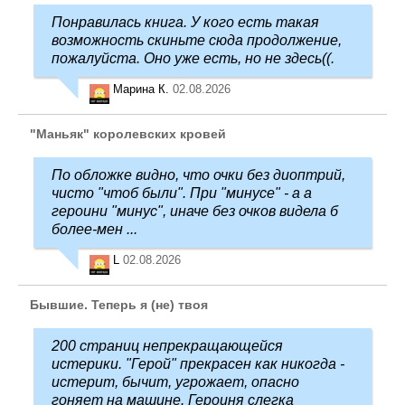
Понравилась книга. У кого есть такая
возможность скиньте сюда продолжение,
пожалуйста. Оно уже есть, но не здесь((.
Марина К.
02.08.2026
"Маньяк" королевских кровей
По обложке видно, что очки без диоптрий,
чисто "чтоб были". При "минусе" - а а
героини "минус", иначе без очков видела б
более-мен ...
L
02.08.2026
Бывшие. Теперь я (не) твоя
200 страниц непрекращающейся
истерики. "Герой" прекрасен как никогда -
истерит, бычит, угрожает, опасно
гоняет на машине. Героиня слегка