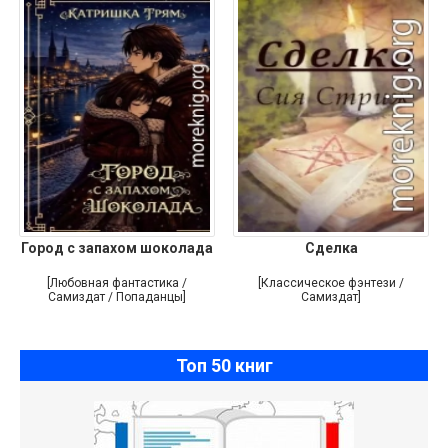
Город с запахом шоколада
Сделка
[Любовная фантастика /
[Классическое фэнтези /
Самиздат / Попаданцы]
Самиздат]
Топ 50 книг