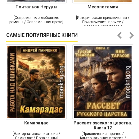
Почтальон Неруды
Месопотамия
[Современные любовные
[Исторические приключения /
романы / Современная проза]
Приключения: прочее /
Современная проза /
Историческая проза]
САМЫЕ ПОПУЛЯРНЫЕ КНИГИ
Камарадас
Рассвет русского царства.
Книга 12
[Альтернативная история /
[Приключения: прочее /
Самиздат / Попаданцы]
Альтернативная история /