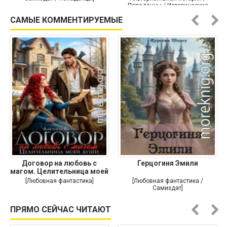
Попаданцы / Исторические
приключения]
САМЫЕ КОММЕНТИРУЕМЫЕ
Договор на любовь с
Герцогиня Эмили
магом. Целительница моей
души
[Любовная фантастика]
[Любовная фантастика /
Самиздат]
ПРЯМО СЕЙЧАС ЧИТАЮТ