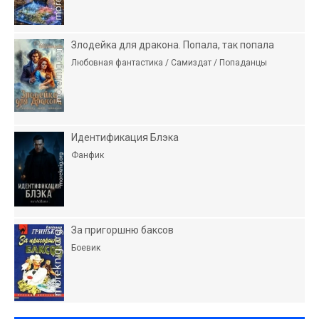
Злодейка для дракона. Попала, так попала
Любовная фантастика / Самиздат / Попаданцы
Идентификация Блэка
Фанфик
За пригоршню баксов
Боевик