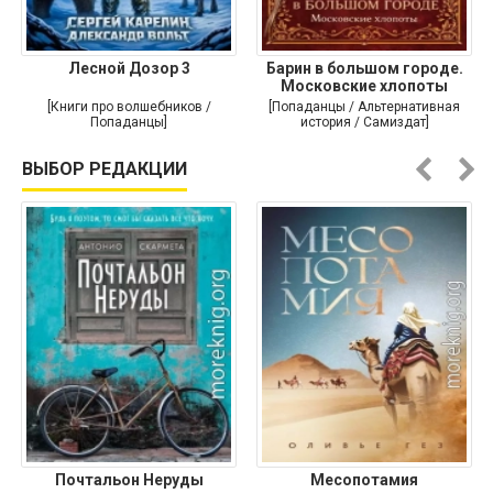
Лесной Дозор 3
Барин в большом городе.
Московские хлопоты
[Книги про волшебников /
[Попаданцы / Альтернативная
Попаданцы]
история / Самиздат]
ВЫБОР РЕДАКЦИИ
Почтальон Неруды
Месопотамия