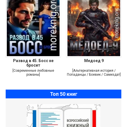
Развод в 45. Босс не
Медоед 9
бросит
[Современные любовные
[Альтернативная история /
романы]
Попаданцы / Боевик / Самиздат]
Топ 50 книг