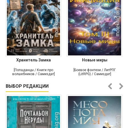
Хранитель Замка
Новые миры
[Попаданцы / Книги про
[Боевое фэнтези / ЛитРПГ
волшебников / Самиздат]
(LitRPG) / Самиздат]
ВЫБОР РЕДАКЦИИ