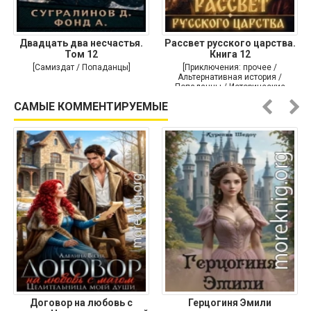
Двадцать два несчастья.
Рассвет русского царства.
Том 12
Книга 12
[Самиздат / Попаданцы]
[Приключения: прочее /
Альтернативная история /
Попаданцы / Исторические
приключения]
САМЫЕ КОММЕНТИРУЕМЫЕ
Договор на любовь с
Герцогиня Эмили