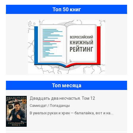
Топ 50 книг
Топ месяца
Двадцать два несчастья. Том 12
Самиздат / Попаданцы
В умелых руках и хрен — балалайка, вот и на...