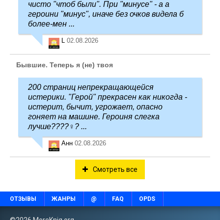
чисто "чтоб были". При "минусе" - а а
героини "минус", иначе без очков видела б
более-мен ...
L
02.08.2026
Бывшие. Теперь я (не) твоя
200 страниц непрекращающейся
истерики. "Герой" прекрасен как никогда -
истерит, бычит, угрожает, опасно
гоняет на машине. Героиня слегка
лучше????‍♀️? ...
Анн
02.08.2026
Смотреть все
ОТЗЫВЫ
ЖАНРЫ
@
FAQ
OPDS