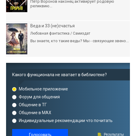
Пётр Воронов наконец активирует родовую
реликвию...
Веда и 33 (не)счастья
Любовная фантастика / Самиздат
Вы знаете, кто такие веды? Мы - связующее звено...
Какого функционала не хватает в библиотеке?
Мобильное приложение
Форум для общения
Общение в ТГ
Общение в MAX
Индивидуальные рекомендации что почитать
Голосовать
Результаты