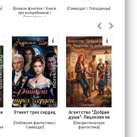
ы]
[Боевое фэнтези / Книги
[Самиздат / Попаданцы]
[Любовн
про волшебников /
С
Попаданцы /
Историческое фэнтези]
 и
Этикет трех сердец
Агентство "Добрая
Не 
душа": Лицензия на
добро
[Любовная фантастика /
[Юмористическая
[Любовн
ая
Самиздат]
фантастика]
Детектив