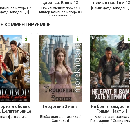
царства. Книга 12
несчастья. Том 12
нативная история /
[Приключения: прочее /
[Самиздат / Попаданц
дат / Попаданцы]
Альтернативная история /
Попаданцы /
Исторические
Е КОММЕНТИРУЕМЫЕ
приключения]
ор на любовь с
Герцогиня Эмили
Не брат я вам, хоть
. Целительница
Гримм. Часть II
моей души
вная фантастика]
[Любовная фантастика /
[Боевая фантастика /
Самиздат]
Попаданцы / Социальн
фантастика]