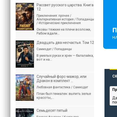
Рассвет русского царства. Книга
12
Приключения: прочее /
Альтернативная история / Попаданцы
/ Исторические приключения
Оковы тяжкие на плечи возложи,
Рабом вдали...
Двадцать два несчастья. Том 12
Самиздат / Попаданцы
В умелых руках и хрен — балалайка,
вот и на...
СК
Случайный форс-мажор, или
Дракон в комплект ...
Любовная фантастика / Самиздат
Пр
План был гениален: выпить зелье
красоты,...
Да
по
Семьдесят пятый