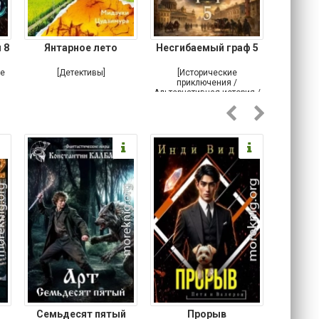
 8
Янтарное лето
Несгибаемый граф 5
Зав
Кровн
ое
[Детективы]
[Исторические
[Любовн
приключения /
Альтернативная история /
Попаданцы / Самиздат]
Семьдесят пятый
Прорыв
Веда и 