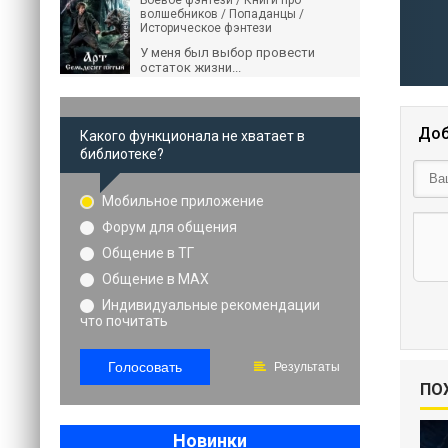
Боевое фэнтези / Книги про
волшебников / Попаданцы /
Историческое фэнтези
У меня был выбор провести
остаток жизни...
Доб
Какого функционала не хватает в
библиотеке?
Мобильное приложение
Форум для общения
Общение в ТГ
Общение в MAX
Индивидуальные рекомендации
что почитать
Голосовать
Результаты
ПО
Новинки