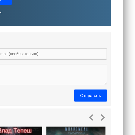
и
Отправить
Выже