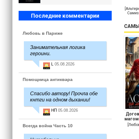
[Альтер
Самиз
Последние комментарии
САМЫ
Любовь в Париже
Занимательная логика
героини.
L
05.08.2026
Помощница антиквара
Спасибо автору! Прочла обе
кнтги на одном дыхании!
НП
05.08.2026
Догов
магом
[Любо
Всегда война Часть 10