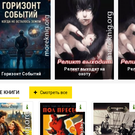
Реликт выходит на
Рел
Горизонт Событий
охоту
Е КНИГИ
Смотреть все