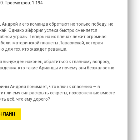
0. Просмотров: 1 194
 Андрей и его команда обретают не только победу, но
кай. Однако эйфория успеха быстро сменяется
абной угрозы. Теперь на их плечах лежит огромная
бели, материнской планеты Лааарискай, которая
ю для тех, кто жаждет реванша.
й вынужден наконец обратиться к главному вопросу,
ждения: кто такие Арианцы и почему они безжалостно
ны Андрей понимает, что ключ к спасению — в
тит ли ему сил раскрыть секреты, похороненные вместе
ить всё, что ему дорого?
ОНЛАЙН