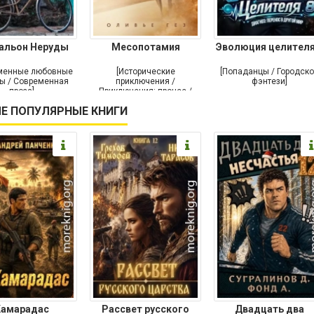
альон Неруды
Месопотамия
Эволюция целителя
менные любовные
[Исторические
[Попаданцы / Городск
ы / Современная
приключения /
фэнтези]
проза]
Приключения: прочее /
Современная проза /
Е ПОПУЛЯРНЫЕ КНИГИ
Историческая проза]
Камарадас
Рассвет русского
Двадцать два