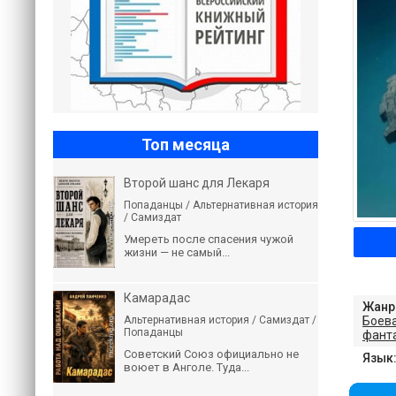
Топ месяца
Второй шанс для Лекаря
Попаданцы / Альтернативная история
/ Самиздат
Умереть после спасения чужой
жизни — не самый...
Камарадас
Жанр
Боев
Альтернативная история / Самиздат /
Попаданцы
фант
Советский Союз официально не
Язык
воюет в Анголе. Туда...