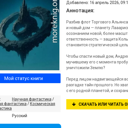
Добавлено: 16 апрель 2026, 09:1
Аннотация:
Разбив флот Торгового Альянса,
и новый дом — планету Лааарис
осознанием новой, более масшт
ответственность — защита Колы
становится стратегической цель
Чтобы спасти новый дом, Андре
мучившему его с момента пробу
уничтожили Землю?
Мой статус книги
Перед лицом надвигающейся вой
разгадке тайн прошлого. Но хва
с его родной планетой, и сохран
:
Научная фантастика
/
ая фантастика
/
Космическая
СКАЧАТЬ ИЛИ ЧИТАТЬ 
астика
:
Русский