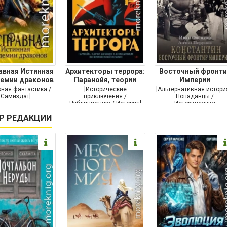
авная Истинная
Архитекторы террора:
Восточный фронти
демии драконов
Паранойя, теории
Империи
заговора и
ная фантастика /
[Исторические
[Альтернативная истори
Самиздат]
приключения /
Попаданцы /
Публицистика / История]
Исторические
приключения / Самизда
Р РЕДАКЦИИ