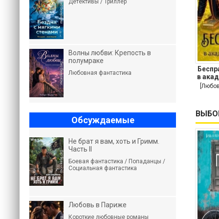
Детективы / Триллер
Волны любви: Крепость в
полумраке
Беспр
Любовная фантастика
в ака
[Любов
ВЫБО
Обсуждаемые
Не брат я вам, хоть и Гримм.
Часть II
Боевая фантастика / Попаданцы /
Социальная фантастика
Любовь в Париже
Короткие любовные романы