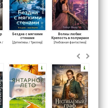
р
Бездна с мягкими
Волны любви:
Подонок
стенами
Крепость в полумраке
я /
[Детективы / Триллер]
[Любовная фантастика]
[Соврем
романы /
т]