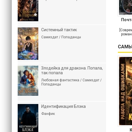
Почт
Системный тактик
[Совре
роман
Самиздат / Попаданцы
САМЫ
Злодейка для дракона. Попала,
так попала
Любовная фантастика / Самиздат /
Попаданцы
Идентификация Блэка
Фанфик