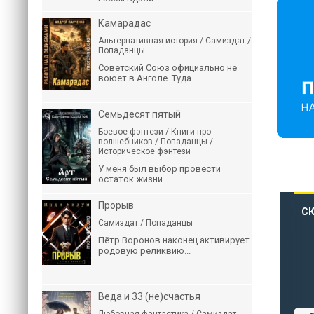
Камарадас
Альтернативная история / Самиздат /
Попаданцы
Советский Союз официально не
воюет в Анголе. Туда...
Семьдесят пятый
Боевое фэнтези / Книги про
волшебников / Попаданцы /
Историческое фэнтези
У меня был выбор провести
остаток жизни...
Прорыв
СК
Самиздат / Попаданцы
Пётр Воронов наконец активирует
родовую реликвию...
Веда и 33 (не)счастья