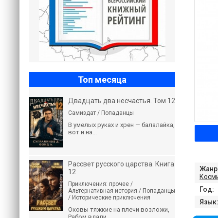
Топ месяца
Двадцать два несчастья. Том 12
Самиздат / Попаданцы
В умелых руках и хрен — балалайка,
вот и на...
Рассвет русского царства. Книга
Жанр
12
Косм
Приключения: прочее /
Год:
Альтернативная история / Попаданцы
/ Исторические приключения
Язык
Оковы тяжкие на плечи возложи,
Рабом вдали...