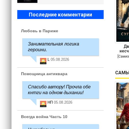
Последние комментарии
Любовь в Париже
Занимательная логика
Дв
героини.
несч
[Самиз
L
05.08.2026
САМЫ
Помощница антиквара
Спасибо автору! Прочла обе
кнтги на одном дыхании!
НП
05.08.2026
Всегда война Часть 10