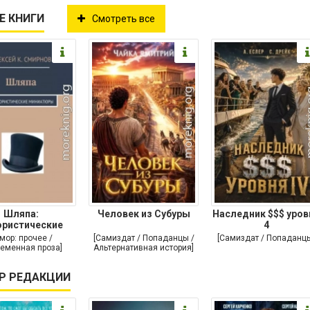
Е КНИГИ
Смотреть все
Шляпа:
Человек из Субуры
Наследник $$$ уров
ристические
4
иниатюры
мор: прочее /
[Самиздат / Попаданцы /
[Самиздат / Попаданц
еменная проза]
Альтернативная история]
Р РЕДАКЦИИ