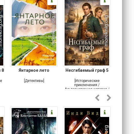
 8
Янтарное лето
Несгибаемый граф 5
Зав
Кровн
ое
[Детективы]
[Исторические
[Любовн
приключения /
Альтернативная история /
Попаданцы / Самиздат]