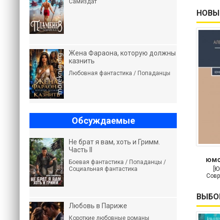
Самиздат
НОВЫ
Жена Фараона, которую должны
казнить
Любовная фантастика / Попаданцы
Обсуждаемые
Не брат я вам, хоть и Гримм.
Часть II
юмо
Боевая фантастика / Попаданцы /
м
Социальная фантастика
[Ю
Совр
ВЫБО
Любовь в Париже
Короткие любовные романы