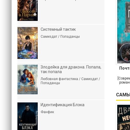
Системный тактик
Самиздат / Попаданцы
Злодейка для дракона. Попала,
Почт
так попала
[Совре
Любовная фантастика / Самиздат /
роман
Попаданцы
САМЫ
Идентификация Блэка
Фанфик