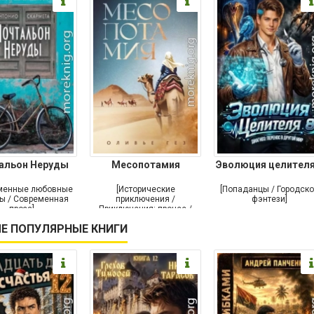
альон Неруды
Месопотамия
Эволюция целителя
менные любовные
[Исторические
[Попаданцы / Городск
ы / Современная
приключения /
фэнтези]
проза]
Приключения: прочее /
Современная проза /
Е ПОПУЛЯРНЫЕ КНИГИ
Историческая проза]