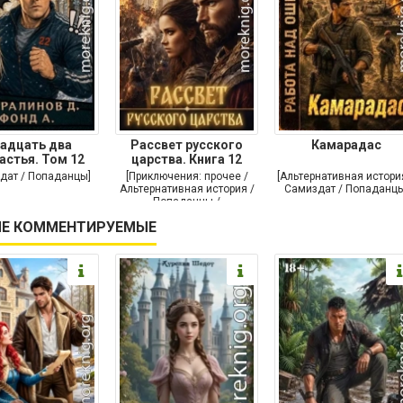
адцать два
Рассвет русского
Камарадас
астья. Том 12
царства. Книга 12
дат / Попаданцы]
[Приключения: прочее /
[Альтернативная истори
Альтернативная история /
Самиздат / Попаданцы
Попаданцы /
Исторические
Е КОММЕНТИРУЕМЫЕ
приключения]