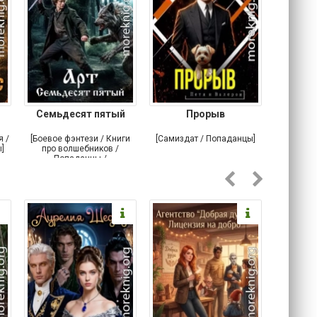
Семьдесят пятый
Прорыв
Веда и 
я /
[Боевое фэнтези / Книги
[Самиздат / Попаданцы]
[Любовн
]
про волшебников /
С
Попаданцы /
Историческое фэнтези]