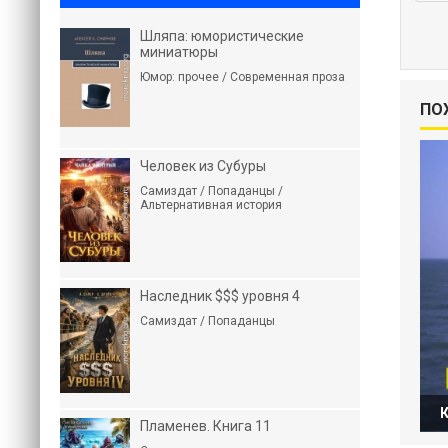
Шляпа: юмористические
миниатюры
Юмор: прочее / Современная проза
ПО
Человек из Субуры
Самиздат / Попаданцы /
Альтернативная история
Наследник $$$ уровня 4
Самиздат / Попаданцы
К
Пламенев. Книга 11