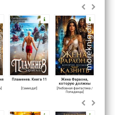
ня
Пламенев. Книга 11
Жена Фараона,
Моя неж
которую должны
казнить
ы]
[Самиздат]
[Любовная фантастика /
[Любовн
Попаданцы]
Корот
роман