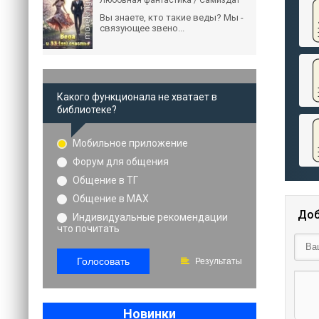
Любовная фантастика / Самиздат
Вы знаете, кто такие веды? Мы -
связующее звено...
Какого функционала не хватает в
библиотеке?
Мобильное приложение
Форум для общения
Общение в ТГ
Общение в MAX
Доб
Индивидуальные рекомендации
что почитать
Голосовать
Результаты
Новинки