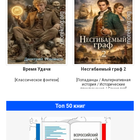
Время Удачи
Несгибаемый граф 2
[Классическое фэнтези]
[Попаданцы / Альтернативная
история / Исторические
приключения / Самиздат]
Топ 50 книг