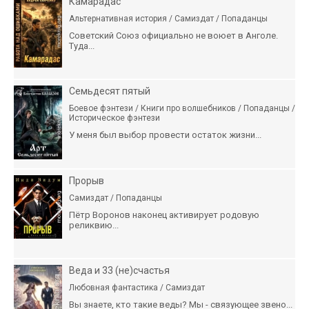
Камарадас
Альтернативная история / Самиздат / Попаданцы
Советский Союз официально не воюет в Анголе.
Туда...
Семьдесят пятый
Боевое фэнтези / Книги про волшебников / Попаданцы /
Историческое фэнтези
У меня был выбор провести остаток жизни...
Прорыв
Самиздат / Попаданцы
Пётр Воронов наконец активирует родовую
реликвию...
Веда и 33 (не)счастья
Любовная фантастика / Самиздат
Вы знаете, кто такие веды? Мы - связующее звено...