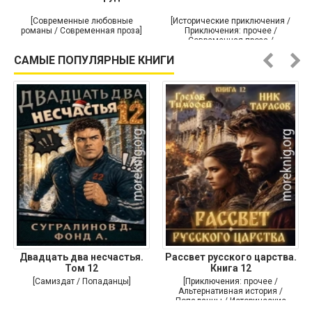
[Современные любовные
[Исторические приключения /
романы / Современная проза]
Приключения: прочее /
Современная проза /
Историческая проза]
САМЫЕ ПОПУЛЯРНЫЕ КНИГИ
Двадцать два несчастья.
Рассвет русского царства.
Том 12
Книга 12
[Самиздат / Попаданцы]
[Приключения: прочее /
Альтернативная история /
Попаданцы / Исторические
приключения]