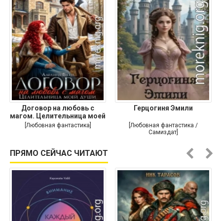
Договор на любовь с
Герцогиня Эмили
магом. Целительница моей
души
[Любовная фантастика]
[Любовная фантастика /
Самиздат]
ПРЯМО СЕЙЧАС ЧИТАЮТ