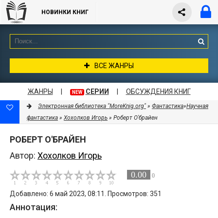
НОВИНКИ КНИГ
ВСЕ ЖАНРЫ
ЖАНРЫ
|
СЕРИИ
|
ОБСУЖДЕНИЯ КНИГ
NEW
Электронная библиотека "MoreKnig.org"
»
Фантастика
»
Научная
фантастика
»
Хохолков Игорь
» Роберт О'брайен
РОБЕРТ О'БРАЙЕН
Автор:
Хохолков Игорь
0.00
0
Добавлено: 6 май 2023, 08:11. Просмотров: 351
Аннотация: