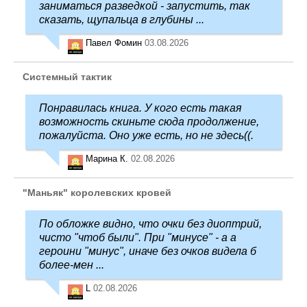
заниматься разведкой - запустить, так
сказать, щупальца в глубины ...
Павел Фомин
03.08.2026
Системный тактик
Понравилась книга. У кого есть такая
возможность скиньте сюда продолжение,
пожалуйста. Оно уже есть, но не здесь((.
Марина К.
02.08.2026
"Маньяк" королевских кровей
По обложке видно, что очки без диоптрий,
чисто "чтоб были". При "минусе" - а а
героини "минус", иначе без очков видела б
более-мен ...
L
02.08.2026