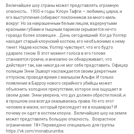
Величайшее шоу страны может представлять огромную
опасность… 1950-е годы. Клоун Тафти — любимец цирка, и
его выступления собирают поклонников за много миль
вокруг. Но за накрашенным белым лицом, вздернутыми
красными губами и пышным париком скрывается нечто
гораздо более зловещее… День сегодняшний. Когда Уолтер
находит старый клоунский костюм, его необъяснимо к нему
тянет. Надев костюм, Уолтер чувствует, что его будто
ударило током. В этот момент голоса в его голове
становятся громче, и внезапно он обнаруживает, что
действует так, как никогда не мог себе представить. Офицер
полиции Энни Эшворт наслаждается своим декретным
отпуском, проводя время с малышом Альфи. И только
появление в Барроу нового серийного убийцы может
объяснить холодное присутствие, которое она ощущает в
своем доме. Энни уверена, что дух должен обрести покой, и
в прошлом она всегда оказывалась права. Но кто этот
человек в маске, который преследует ее в кошмарах? И
почему он одет в костюм клоуна… Величайшее шоу на земле
может представлять большую опасность… Возрастное
ограничение: 18+ Переведено специально для группы:
https://vk.com/monaburumba.