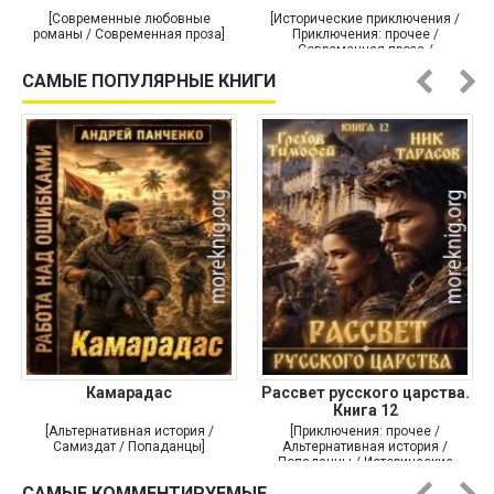
[Современные любовные
[Исторические приключения /
романы / Современная проза]
Приключения: прочее /
Современная проза /
Историческая проза]
САМЫЕ ПОПУЛЯРНЫЕ КНИГИ
Камарадас
Рассвет русского царства.
Книга 12
[Альтернативная история /
[Приключения: прочее /
Самиздат / Попаданцы]
Альтернативная история /
Попаданцы / Исторические
приключения]
САМЫЕ КОММЕНТИРУЕМЫЕ