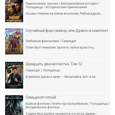
Приключения: прочее / Альтернативная история /
Попаданцы / Исторические приключения
Оковы тяжкие на плечи возложи, Рабом вдали...
Случайный форс-мажор, или Дракон в комплект
...
Любовная фантастика / Самиздат
План был гениален: выпить зелье красоты,...
Двадцать два несчастья. Том 12
Самиздат / Попаданцы
В умелых руках и хрен — балалайка, вот и на...
Семьдесят пятый
Боевое фэнтези / Книги про волшебников / Попаданцы /
Историческое фэнтези
У меня был выбор провести остаток жизни...