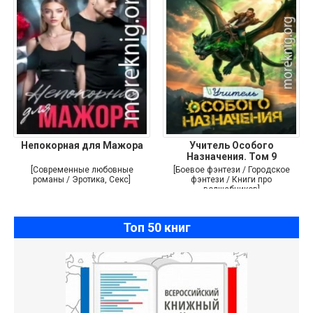
Непокорная для Мажора
Учитель Особого
Назначения. Том 9
[Современные любовные
[Боевое фэнтези / Городское
романы / Эротика, Секс]
фэнтези / Книги про
волшебников]
Топ 50 книг