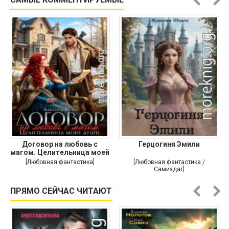
Договор на любовь с
Герцогиня Эмили
магом. Целительница моей
души
[Любовная фантастика]
[Любовная фантастика /
Самиздат]
ПРЯМО СЕЙЧАС ЧИТАЮТ