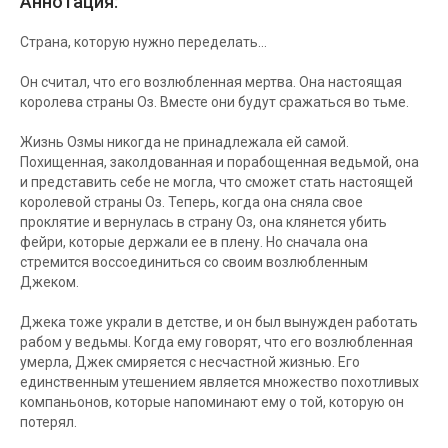
Аннотация:
Страна, которую нужно переделать…
Он считал, что его возлюбленная мертва. Она настоящая
королева страны Оз. Вместе они будут сражаться во тьме.
Жизнь Озмы никогда не принадлежала ей самой.
Похищенная, заколдованная и порабощенная ведьмой, она
и представить себе не могла, что сможет стать настоящей
королевой страны Оз. Теперь, когда она сняла свое
проклятие и вернулась в страну Оз, она клянется убить
фейри, которые держали ее в плену. Но сначала она
стремится воссоединиться со своим возлюбленным
Джеком.
Джека тоже украли в детстве, и он был вынужден работать
рабом у ведьмы. Когда ему говорят, что его возлюбленная
умерла, Джек смиряется с несчастной жизнью. Его
единственным утешением является множество похотливых
компаньонов, которые напоминают ему о той, которую он
потерял.