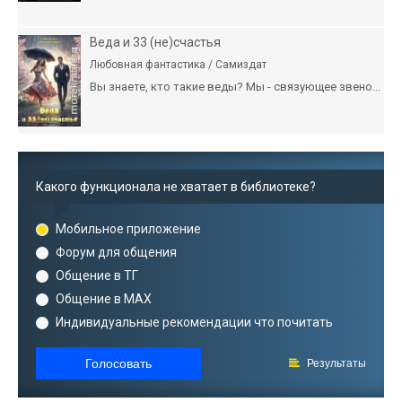
Веда и 33 (не)счастья
Любовная фантастика / Самиздат
Вы знаете, кто такие веды? Мы - связующее звено...
Какого функционала не хватает в библиотеке?
Мобильное приложение
Форум для общения
Общение в ТГ
Общение в MAX
Индивидуальные рекомендации что почитать
Голосовать
Результаты