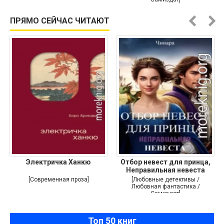
ПРЯМО СЕЙЧАС ЧИТАЮТ
Электричка Ханкю
Отбор невест для принца,
Неправильная невеста
[Современная проза]
[Любовные детективы /
Любовная фантастика /
Самиздат]
Топ 50 книг