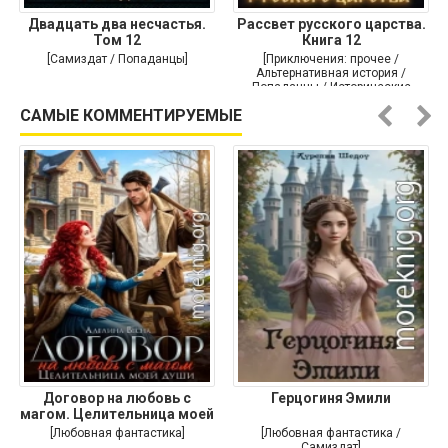
Двадцать два несчастья.
Рассвет русского царства.
Том 12
Книга 12
[Самиздат / Попаданцы]
[Приключения: прочее /
Альтернативная история /
Попаданцы / Исторические
приключения]
САМЫЕ КОММЕНТИРУЕМЫЕ
Договор на любовь с
Герцогиня Эмили
магом. Целительница моей
души
[Любовная фантастика]
[Любовная фантастика /
Самиздат]