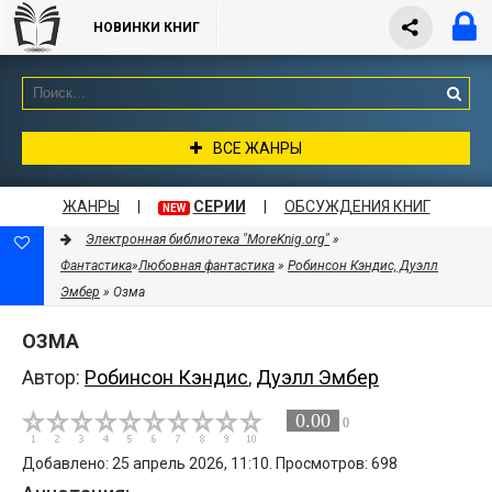
НОВИНКИ КНИГ
ВСЕ ЖАНРЫ
ЖАНРЫ
|
СЕРИИ
|
ОБСУЖДЕНИЯ КНИГ
NEW
Электронная библиотека "MoreKnig.org"
»
Фантастика
»
Любовная фантастика
»
Робинсон Кэндис, Дуэлл
Эмбер
» Озма
ОЗМА
Автор:
Робинсон Кэндис
,
Дуэлл Эмбер
0.00
0
Добавлено: 25 апрель 2026, 11:10. Просмотров: 698