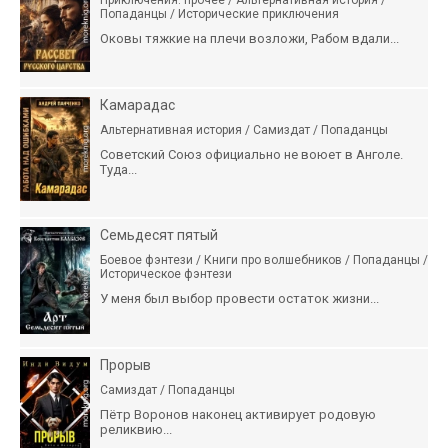
Приключения: прочее / Альтернативная история /
Попаданцы / Исторические приключения
Оковы тяжкие на плечи возложи, Рабом вдали...
Камарадас
Альтернативная история / Самиздат / Попаданцы
Советский Союз официально не воюет в Анголе.
Туда...
Семьдесят пятый
Боевое фэнтези / Книги про волшебников / Попаданцы /
Историческое фэнтези
У меня был выбор провести остаток жизни...
Прорыв
Самиздат / Попаданцы
Пётр Воронов наконец активирует родовую
реликвию...