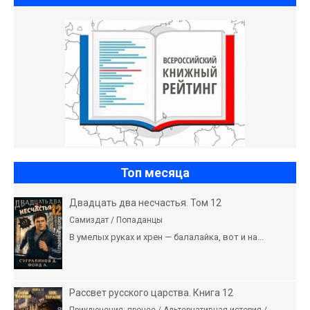
Топ месяца
Двадцать два несчастья. Том 12
Самиздат / Попаданцы
В умелых руках и хрен — балалайка, вот и на...
Рассвет русского царства. Книга 12