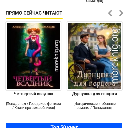
Самиздат]
ПРЯМО СЕЙЧАС ЧИТАЮТ
Четвертый всадник
Дурнушка для герцога
[Попаданцы / Городское фэнтези
[Исторические любовные
/ Книги про волшебников]
романы / Попаданцы]
Топ 50 книг