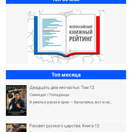
Топ месяца
Двадцать два несчастья. Том 12
Самиздат / Попаданцы
В умелых руках и хрен — балалайка, вот и на...
Рассвет русского царства. Книга 12