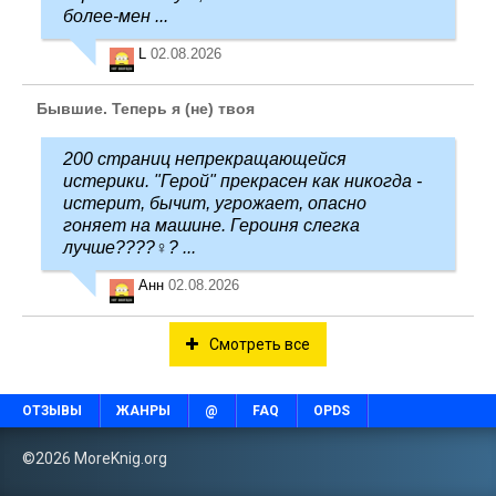
более-мен ...
L
02.08.2026
Бывшие. Теперь я (не) твоя
200 страниц непрекращающейся
истерики. "Герой" прекрасен как никогда -
истерит, бычит, угрожает, опасно
гоняет на машине. Героиня слегка
лучше????‍♀️? ...
Анн
02.08.2026
Смотреть все
ОТЗЫВЫ
ЖАНРЫ
@
FAQ
OPDS
©2026 MoreKnig.org