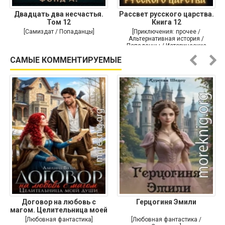
Двадцать два несчастья.
Рассвет русского царства.
Том 12
Книга 12
[Самиздат / Попаданцы]
[Приключения: прочее /
Альтернативная история /
Попаданцы / Исторические
приключения]
САМЫЕ КОММЕНТИРУЕМЫЕ
Договор на любовь с
Герцогиня Эмили
магом. Целительница моей
души
[Любовная фантастика]
[Любовная фантастика /