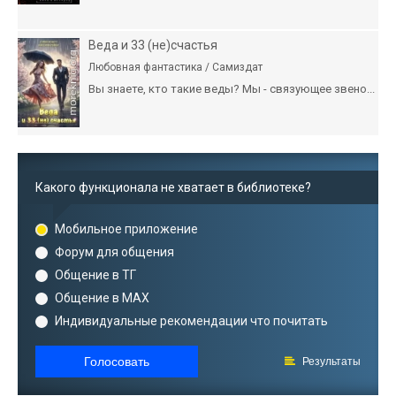
Веда и 33 (не)счастья
Любовная фантастика / Самиздат
Вы знаете, кто такие веды? Мы - связующее звено...
Какого функционала не хватает в библиотеке?
Мобильное приложение
Форум для общения
Общение в ТГ
Общение в MAX
Индивидуальные рекомендации что почитать
Голосовать
Результаты