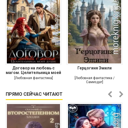
Договор на любовь с
Герцогиня Эмили
магом. Целительница моей
души
[Любовная фантастика]
[Любовная фантастика /
Самиздат]
ПРЯМО СЕЙЧАС ЧИТАЮТ