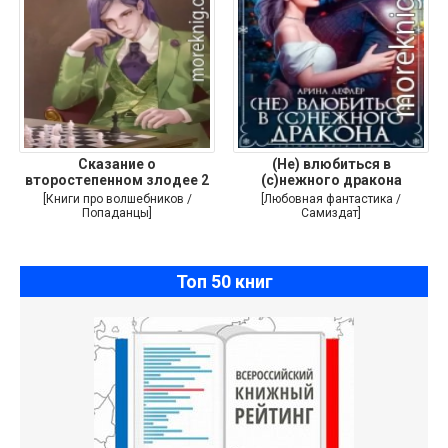
Сказание о
(Не) влюбиться в
второстепенном злодее 2
(с)нежного дракона
[Книги про волшебников /
[Любовная фантастика /
Попаданцы]
Самиздат]
Топ 50 книг