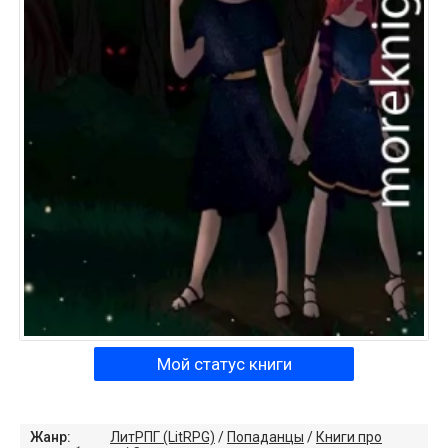
Мой статус книги
Жанр:
ЛитРПГ (LitRPG)
/
Попаданцы
/
Книги про