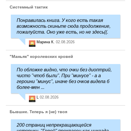
Системный тактик
Понравилась книга. У кого есть такая
возможность скиньте сюда продолжение,
пожалуйста. Оно уже есть, но не здесь((.
Марина К.
02.08.2026
"Маньяк" королевских кровей
По обложке видно, что очки без диоптрий,
чисто "чтоб были". При "минусе" - а а
героини "минус", иначе без очков видела б
более-мен ...
L
02.08.2026
Бывшие. Теперь я (не) твоя
200 страниц непрекращающейся
истерики. "Герой" прекрасен как никогда -