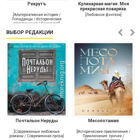
Рекрутъ
Кулинарная магия: Моя
прекрасная повариха.
Самый
[Альтернативная история /
[Любовное фэнтези]
Попаданцы / Исторические
приключения / Самиздат]
ВЫБОР РЕДАКЦИИ
Почтальон Неруды
Месопотамия
[Современные любовные
[Исторические приключения /
романы / Современная проза]
Приключения: прочее /