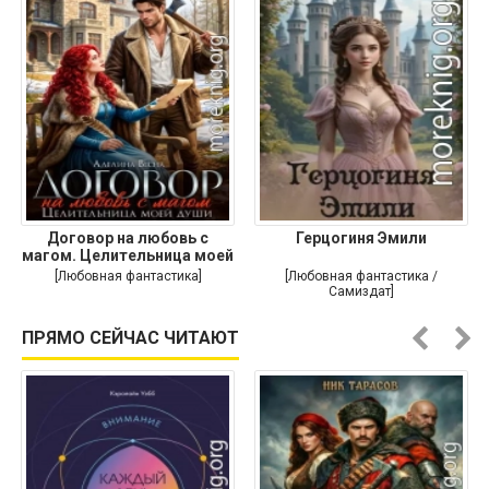
Договор на любовь с
Герцогиня Эмили
магом. Целительница моей
души
[Любовная фантастика]
[Любовная фантастика /
Самиздат]
ПРЯМО СЕЙЧАС ЧИТАЮТ