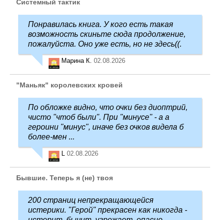
Системный тактик
Понравилась книга. У кого есть такая
возможность скиньте сюда продолжение,
пожалуйста. Оно уже есть, но не здесь((.
Марина К.
02.08.2026
"Маньяк" королевских кровей
По обложке видно, что очки без диоптрий,
чисто "чтоб были". При "минусе" - а а
героини "минус", иначе без очков видела б
более-мен ...
L
02.08.2026
Бывшие. Теперь я (не) твоя
200 страниц непрекращающейся
истерики. "Герой" прекрасен как никогда -
истерит, бычит, угрожает, опасно