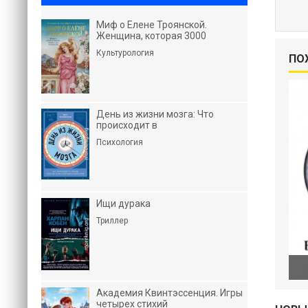
Миф о Елене Троянской.
Женщина, которая 3000
Культурология
ПО
День из жизни мозга: Что
происходит в
Психология
Ищи дурака
Триллер
Академия Квинтэссенция. Игры
четырех стихий