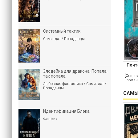
Системный тактик
Самиздат / Попаданцы
Почт
Злодейка для дракона. Попала,
[Совре
так попала
роман
Любовная фантастика / Самиздат /
Попаданцы
САМЫ
Идентификация Блэка
Фанфик