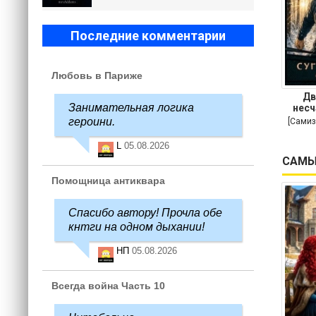
Последние комментарии
Любовь в Париже
Дв
Занимательная логика
несч
героини.
[Самиз
L
05.08.2026
САМЫ
Помощница антиквара
Спасибо автору! Прочла обе
кнтги на одном дыхании!
НП
05.08.2026
Всегда война Часть 10