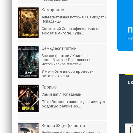
Камарадас
Альтернативная история / Самиздат /
Попаданцы
Советский Союз официально не
воюет в Анголе. Туда...
Семьдесят пятый
Боевое фэнтези / Книги про
волшебников / Попаданцы /
Историческое фэнтези
У меня был выбор провести
остаток жизни...
СК
Прорыв
Самиздат / Попаданцы
Пётр Воронов наконец активирует
родовую реликвию...
Веда и 33 (не)счастья