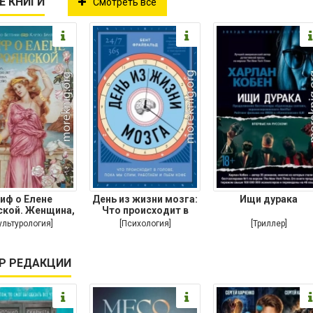
Е КНИГИ
Смотреть все
иф о Елене
День из жизни мозга:
Ищи дурака
ской. Женщина,
Что происходит в
орая 3000 лет
голове,
ультурология]
[Психология]
[Триллер]
Р РЕДАКЦИИ