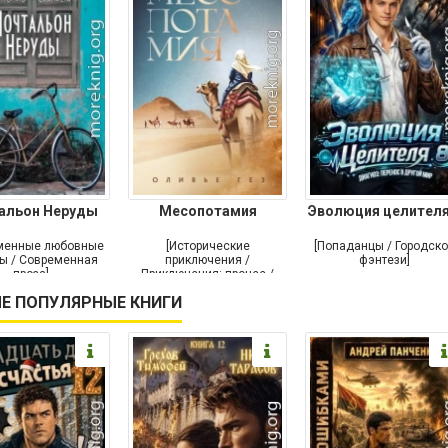
альон Неруды
Месопотамия
Эволюция целителя
менные любовные
[Исторические
[Попаданцы / Городск
ы / Современная
приключения /
фэнтези]
проза]
Приключения: прочее /
Современная проза /
Е ПОПУЛЯРНЫЕ КНИГИ
Историческая проза]