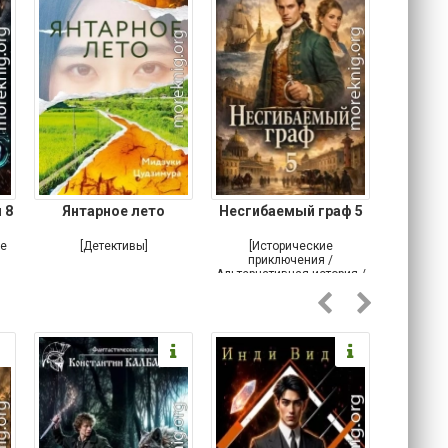
 8
Янтарное лето
Несгибаемый граф 5
Зав
Кровн
ое
[Детективы]
[Исторические
[Любовн
приключения /
Альтернативная история /
Попаданцы / Самиздат]