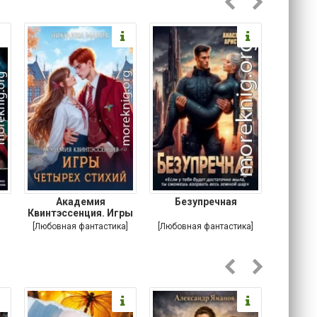
Академия
Безупречная
Анар
Квинтэссенция. Игры
ди
четырех стихий
[Любовная фантастика]
[Любовная фантастика]
[Пу