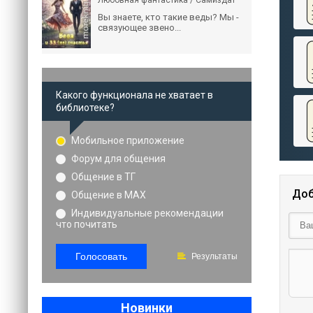
Любовная фантастика / Самиздат
Вы знаете, кто такие веды? Мы -
связующее звено...
Какого функционала не хватает в
библиотеке?
Мобильное приложение
Форум для общения
Общение в ТГ
Доб
Общение в MAX
Индивидуальные рекомендации
что почитать
Голосовать
Результаты
Новинки