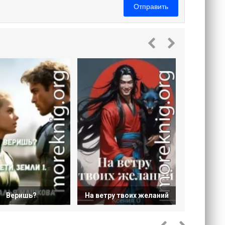
Отправить
Темная 
Веришь?
На ветру твоих желаний