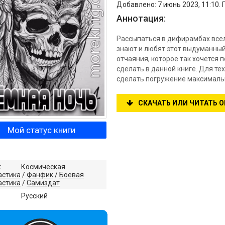
Добавлено: 7 июнь 2023, 11:10.
Аннотация:
Рассыпаться в дифирамбах всел
знают и любят этот выдуманный 
отчаяния, которое так хочется 
сделать в данной книге. Для тех
сделать погружение максимальн
СКАЧАТЬ ИЛИ ЧИТАТЬ 
Мой статус книги
:
Космическая
астика
/
Фанфик
/
Боевая
астика
/
Самиздат
:
Русский