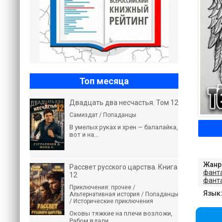
Топ месяца
Двадцать два несчастья. Том 12
Самиздат / Попаданцы
В умелых руках и хрен — балалайка,
вот и на...
Жанр
Рассвет русского царства. Книга
фант
12
фант
Приключения: прочее /
Язык
Альтернативная история / Попаданцы
/ Исторические приключения
Оковы тяжкие на плечи возложи,
Рабом вдали...