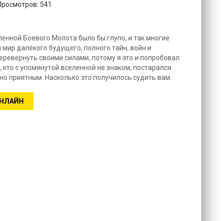
 Просмотров: 541
енной Боевого Молота было бы глупо, и так многие
мир далёкого будущего, полного тайн, войн и
перевернуть своими силами, потому я это и попробовал
, кто с упомянутой вселенной не знаком, постарался
о приятным. Насколько это получилось судить вам.
ОНЛАЙН