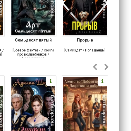
Семьдесят пятый
Прорыв
Веда и 
я /
[Боевое фэнтези / Книги
[Самиздат / Попаданцы]
[Любовн
]
про волшебников /
С
Попаданцы /
Историческое фэнтези]