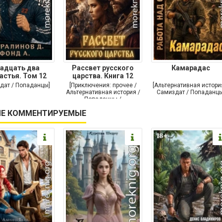
адцать два
Рассвет русского
Камарадас
астья. Том 12
царства. Книга 12
дат / Попаданцы]
[Приключения: прочее /
[Альтернативная истори
Альтернативная история /
Самиздат / Попаданцы
Попаданцы /
Исторические
Е КОММЕНТИРУЕМЫЕ
приключения]