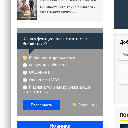
Любовная фантастика / Самиздат
Вы знаете, кто такие веды? Мы -
связующее звено...
Какого функционала не хватает в
Доб
библиотеке?
Мобильное приложение
Форум для общения
Общение в ТГ
Общение в MAX
Индивидуальные рекомендации
что почитать
Голосовать
Результаты
ПО
Новинки