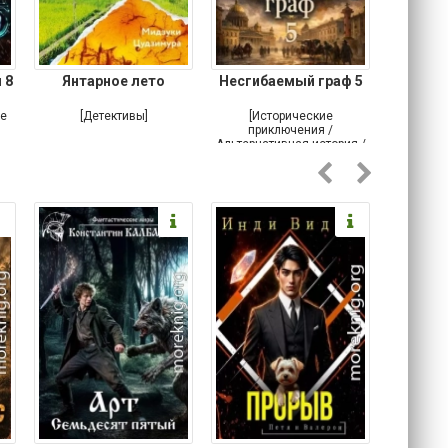
 8
Янтарное лето
Несгибаемый граф 5
Зав
Кровн
ое
[Детективы]
[Исторические
[Любовн
приключения /
Альтернативная история /
Попаданцы / Самиздат]