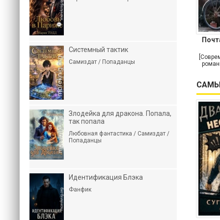
Почт
Системный тактик
[Совре
Самиздат / Попаданцы
роман
САМЫ
Злодейка для дракона. Попала,
так попала
Любовная фантастика / Самиздат /
Попаданцы
Идентификация Блэка
Фанфик