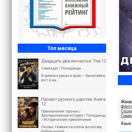
Топ месяца
Двадцать два несчастья. Том 12
Самиздат / Попаданцы
В умелых руках и хрен — балалайка,
вот и на...
Рассвет русского царства. Книга
Жанр
12
фант
Соци
Приключения: прочее /
Сами
Альтернативная история / Попаданцы
/ Исторические приключения
Язык
Оковы тяжкие на плечи возложи,
Рабом вдали...