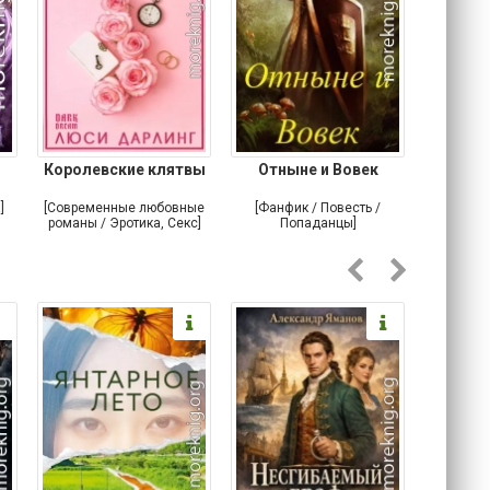
Королевские клятвы
Отныне и Вовек
Небе
]
[Современные любовные
[Фанфик / Повесть /
[Самизда
романы / Эротика, Секс]
Попаданцы]
Альтерна