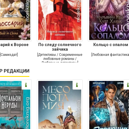
сарий к Вороне
По следу солнечного
Кольцо с опалом
зайчика
[Самиздат]
[Детективы / Современные
[Любовная фантастика
любовные романы /
Любовные детективы]
Р РЕДАКЦИИ