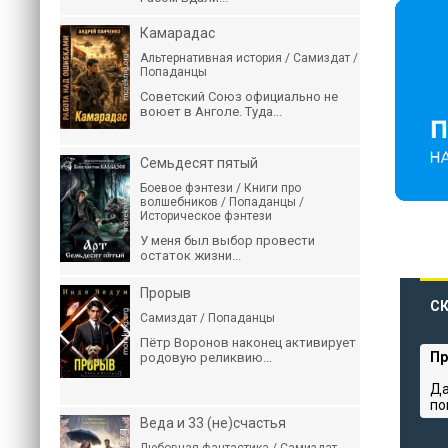
Камарадас
Альтернативная история / Самиздат /
Попаданцы
Советский Союз официально не
воюет в Анголе. Туда...
Семьдесят пятый
Боевое фэнтези / Книги про
волшебников / Попаданцы /
Историческое фэнтези
У меня был выбор провести
остаток жизни...
Прорыв
СК
Самиздат / Попаданцы
Пётр Воронов наконец активирует
Пр
родовую реликвию...
Да
по
Веда и 33 (не)счастья