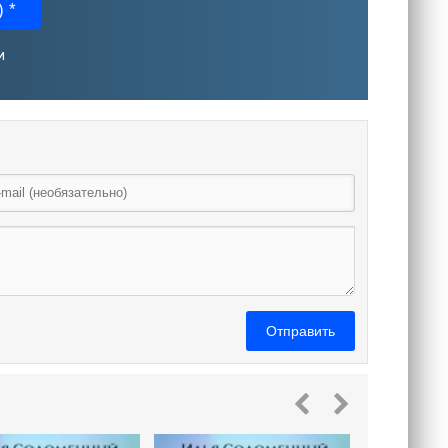
 *
и
Отправить
Бать