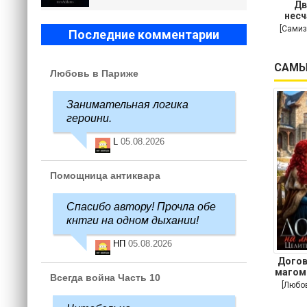
Дв
несч
[Самиз
Последние комментарии
САМЫ
Любовь в Париже
Занимательная логика
героини.
L
05.08.2026
Помощница антиквара
Спасибо автору! Прочла обе
кнтги на одном дыхании!
НП
05.08.2026
Догов
магом
Всегда война Часть 10
[Любо