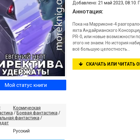
Добавлено: 21 май 2023, 08:10. 
Аннотация:
Пока на Марриконе-4 разгорало
яхта Андайрианского Консорциу
PR-0, или новые возможности по
этого не знаем. Но история наб
всё большую целостность...
СКАЧАТЬ ИЛИ ЧИТАТЬ 
Мой статус книги
:
Космическая
астика
/
Боевая фантастика
/
альная фантастика
/
здат
:
Русский