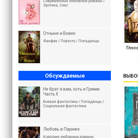
Современные любовные романы /
Эротика, Секс
Отныне и Вовек
Фанфик / Повесть / Попаданцы
Глос
Обсуждаемые
ВЫБО
Не брат я вам, хоть и Гримм.
Часть II
Боевая фантастика / Попаданцы /
Социальная фантастика
Любовь в Париже
Короткие любовные романы