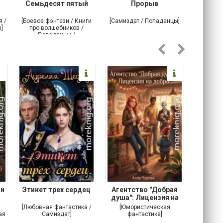
Семьдесят пятый
Прорыв
Веда и 
я /
[Боевое фэнтези / Книги
[Самиздат / Попаданцы]
[Любовн
]
про волшебников /
С
Попаданцы /
Историческое фэнтези]
 и
Этикет трех сердец
Агентство "Добрая
Не 
душа": Лицензия на
добро
[Любовная фантастика /
[Юмористическая
[Любовн
ая
Самиздат]
фантастика]
Детектив