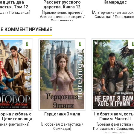
адцать два
Рассвет русского
Камарадас
астья. Том 12
царства. Книга 12
дат / Попаданцы]
[Приключения: прочее /
[Альтернативная истори
Альтернативная история /
Самиздат / Попаданцы
Попаданцы /
Исторические
Е КОММЕНТИРУЕМЫЕ
приключения]
ор на любовь с
Герцогиня Эмили
Не брат я вам, хоть
. Целительница
Гримм. Часть II
моей души
вная фантастика]
[Любовная фантастика /
[Боевая фантастика /
Самиздат]
Попаданцы / Социальн
фантастика]