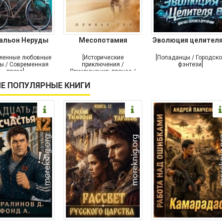
альон Неруды
Месопотамия
Эволюция целителя
менные любовные
[Исторические
[Попаданцы / Городск
ы / Современная
приключения /
фэнтези]
проза]
Приключения: прочее /
Современная проза /
Е ПОПУЛЯРНЫЕ КНИГИ
Историческая проза]