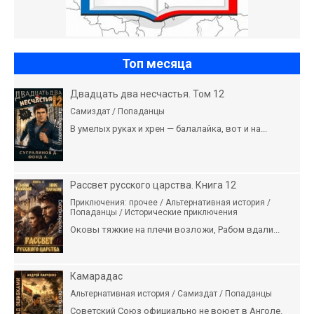
Топ месяца
Двадцать два несчастья. Том 12
Самиздат / Попаданцы
В умелых руках и хрен — балалайка, вот и на...
Рассвет русского царства. Книга 12
Приключения: прочее / Альтернативная история /
Попаданцы / Исторические приключения
Оковы тяжкие на плечи возложи, Рабом вдали...
Камарадас
Альтернативная история / Самиздат / Попаданцы
Советский Союз официально не воюет в Анголе.