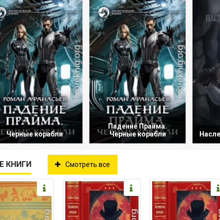
Падение Прайма.
Черные корабли
Черные корабли
Насле
Е КНИГИ
Смотреть все