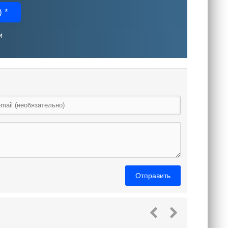
 *
и
Отправить
Змеи