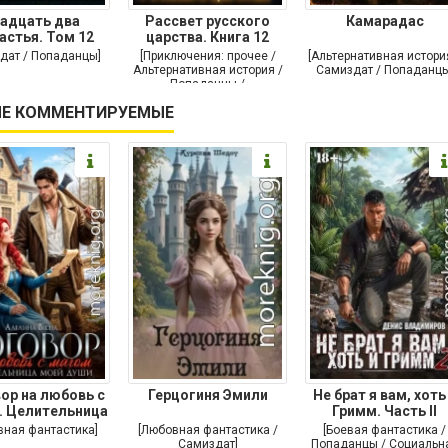
адцать два
Рассвет русского
Камарадас
астья. Том 12
царства. Книга 12
дат / Попаданцы]
[Приключения: прочее /
[Альтернативная истори
Альтернативная история /
Самиздат / Попаданцы
Попаданцы /
Исторические
Е КОММЕНТИРУЕМЫЕ
приключения]
ор на любовь с
Герцогиня Эмили
Не брат я вам, хоть
. Целительница
Гримм. Часть II
моей души
вная фантастика]
[Любовная фантастика /
[Боевая фантастика /
Самиздат]
Попаданцы / Социальн