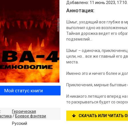
Добавлено: 11 июнь 2023, 17:10.
Аннотация:
Шмыг, уходящий все глубже в м
выполнил одно из возложенных 
Тайная дорожка ведет его обра
подземелий…
Шмыг – одиночка, приключенец 
цели, но… все же главный его 
места.
Именно это и ничего более и до
Приключения, мирные бытовые 
Мой статус книги
И никакого летящего вперед на 
то раскрываться будет со скоро
:
Героическая
СКАЧАТЬ ИЛИ ЧИТАТЬ 
астика
/
Боевое фэнтези
:
Русский