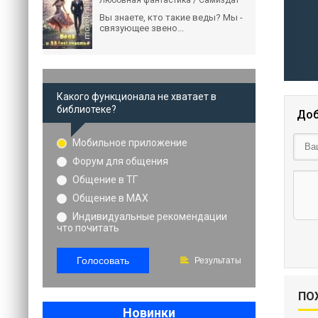
Любовная фантастика / Самиздат
Вы знаете, кто такие веды? Мы -
связующее звено...
Какого функционала не хватает в
библиотеке?
Доб
Мобильное приложение
Форум для общения
Общение в ТГ
Общение в MAX
Индивидуальные рекомендации
что почитать
Голосовать
Результаты
ПО
Новинки