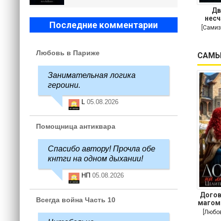
Дв
несч
Последние комментарии
[Самиз
Любовь в Париже
САМЫ
Занимательная логика
героини.
L
05.08.2026
Помощница антиквара
Спасибо автору! Прочла обе
кнтги на одном дыхании!
НП
05.08.2026
Догов
Всегда война Часть 10
магом
[Любо