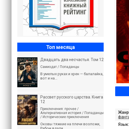
Топ месяца
Двадцать два несчастья. Том 12
Самиздат / Попаданцы
В умелых руках и хрен — балалайка,
вот и на...
Рассвет русского царства. Книга
12
Приключения: прочее /
Жанр
Альтернативная история / Попаданцы
фант
/ Исторические приключения
Оковы тяжкие на плечи возложи,
Язык
Рабом вдали...