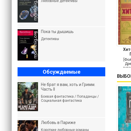
Любовные детективы
Пока ты дышишь
Детективы
Хит
н
[Фол
Дре
лите
Обсуждаемые
ВЫБО
Не брат я вам, хоть и Гримм.
Часть II
Боевая фантастика / Попаданцы /
Социальная фантастика
Любовь в Париже
Короткие любовные романы