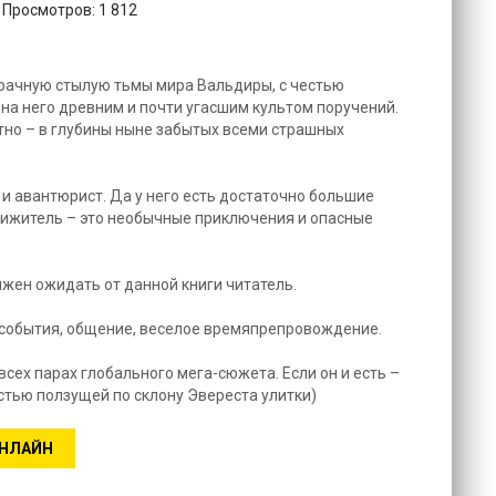
 Просмотров: 1 812
рачную стылую тьмы мира Вальдиры, с честью
на него древним и почти угасшим культом поручений.
тно – в глубины ныне забытых всеми страшных
и авантюрист. Да у него есть достаточно большие
движитель – это необычные приключения и опасные
лжен ожидать от данной книги читатель.
события, общение, веселое времяпрепровождение.
всех парах глобального мега-сюжета. Если он и есть –
стью ползущей по склону Эвереста улитки)
ОНЛАЙН