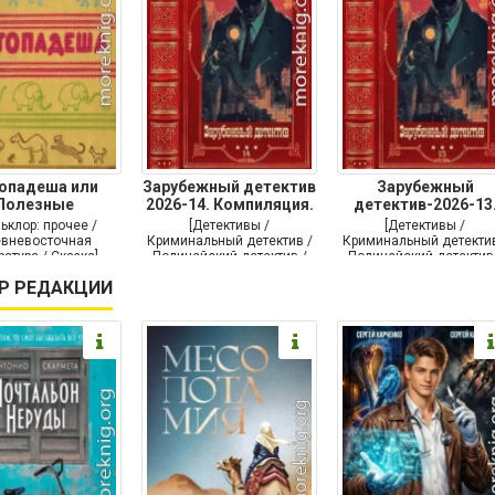
опадеша или
Зарубежный детектив
Зарубежный
Полезные
2026-14. Компиляция.
детектив-2026-13
аставления
Книги
Книги 1-10
ьклор: прочее /
[Детективы /
[Детективы /
вневосточная
Криминальный детектив /
Криминальный детектив
ратура / Сказка]
Полицейский детектив /
Полицейский детектив
Крутой детектив]
Триллер]
Р РЕДАКЦИИ