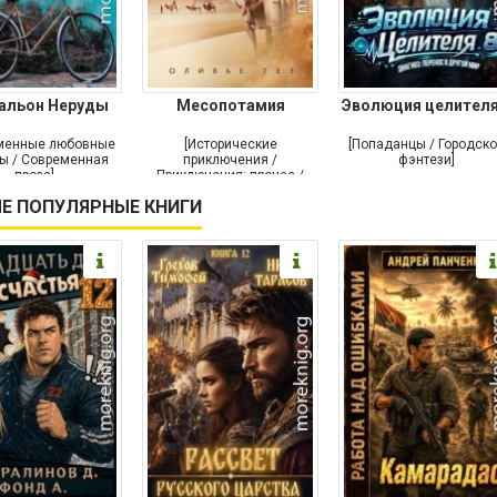
альон Неруды
Месопотамия
Эволюция целителя
менные любовные
[Исторические
[Попаданцы / Городск
ы / Современная
приключения /
фэнтези]
проза]
Приключения: прочее /
Современная проза /
Е ПОПУЛЯРНЫЕ КНИГИ
Историческая проза]