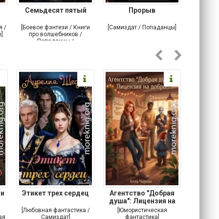
Семьдесят пятый
Прорыв
Веда и 
я /
[Боевое фэнтези / Книги
[Самиздат / Попаданцы]
[Любовн
]
про волшебников /
С
Попаданцы /
Историческое фэнтези]
 и
Этикет трех сердец
Агентство "Добрая
Не 
душа": Лицензия на
добро
[Любовная фантастика /
[Юмористическая
[Любовн
ая
Самиздат]
фантастика]
Детектив