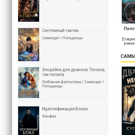
Почт
Системный тактик
Самиздат / Попаданцы
[Совре
роман
САМЫ
Злодейка для дракона. Попала,
так попала
Любовная фантастика / Самиздат /
Попаданцы
Идентификация Блэка
Фанфик