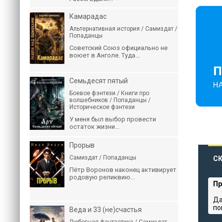
Камарадас
Альтернативная история / Самиздат /
Попаданцы
Советский Союз официально не
воюет в Анголе. Туда...
Семьдесят пятый
Боевое фэнтези / Книги про
волшебников / Попаданцы /
Историческое фэнтези
У меня был выбор провести
остаток жизни...
Прорыв
Самиздат / Попаданцы
СК
Пётр Воронов наконец активирует
родовую реликвию...
Пр
Да
по
Веда и 33 (не)счастья