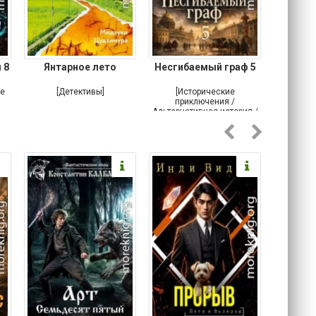
 8
Янтарное лето
Несгибаемый граф 5
Зав
Кровн
ое
[Детективы]
[Исторические
[Любовн
приключения /
Альтернативная история /
Попаданцы / Самиздат]