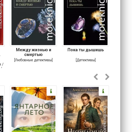
Между жизнью и
Пока ты дышишь
Шарф
.
смертью
[Любовные детективы]
[Детективы]
[Д
 /
 /