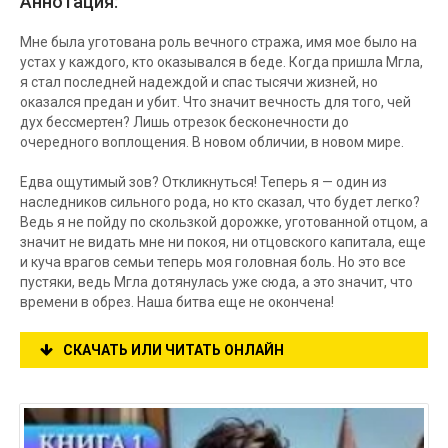
Аннотация:
Мне была уготована роль вечного стража, имя мое было на
устах у каждого, кто оказывался в беде. Когда пришла Мгла,
я стал последней надеждой и спас тысячи жизней, но
оказался предан и убит. Что значит вечность для того, чей
дух бессмертен? Лишь отрезок бесконечности до
очередного воплощения. В новом обличии, в новом мире.
Едва ощутимый зов? Откликнуться! Теперь я — один из
наследников сильного рода, но кто сказал, что будет легко?
Ведь я не пойду по скользкой дорожке, уготованной отцом, а
значит не видать мне ни покоя, ни отцовского капитала, еще
и куча врагов семьи теперь моя головная боль. Но это все
пустяки, ведь Мгла дотянулась уже сюда, а это значит, что
времени в обрез. Наша битва еще не окончена!
СКАЧАТЬ ИЛИ ЧИТАТЬ ОНЛАЙН