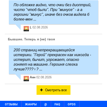
По обложке видно, что очки без диоптрий,
чисто "чтоб были". При "минусе" - а а
героини "минус", иначе без очков видела б
более-мен ...
L
02.08.2026
Бывшие. Теперь я (не) твоя
200 страниц непрекращающейся
истерики. "Герой" прекрасен как никогда -
истерит, бычит, угрожает, опасно
гоняет на машине. Героиня слегка
лучше????‍♀️? ...
Анн
02.08.2026
Смотреть все
ОТЗЫВЫ
ЖАНРЫ
@
FAQ
OPDS