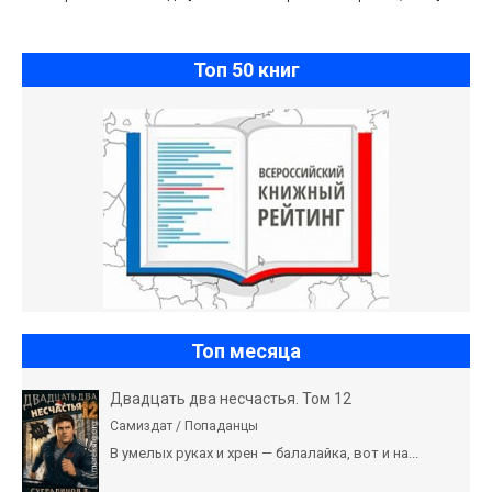
Топ 50 книг
Топ месяца
Двадцать два несчастья. Том 12
Самиздат / Попаданцы
В умелых руках и хрен — балалайка, вот и на...