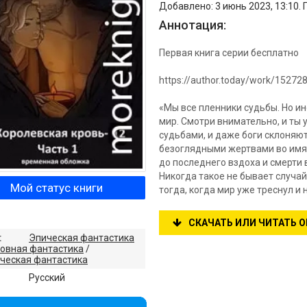
Добавлено: 3 июнь 2023, 13:10. 
Аннотация:
Первая книга серии бесплатно
https://author.today/work/15272
«Мы все пленники судьбы. Но ин
мир. Смотри внимательно, и ты
судьбами, и даже боги склоняю
безоглядными жертвами во имя 
до последнего вздоха и смерти 
Никогда такое не бывает случай
Мой статус книги
тогда, когда мир уже треснул и 
СКАЧАТЬ ИЛИ ЧИТАТЬ 
:
Эпическая фантастика
овная фантастика
/
ческая фантастика
:
Русский