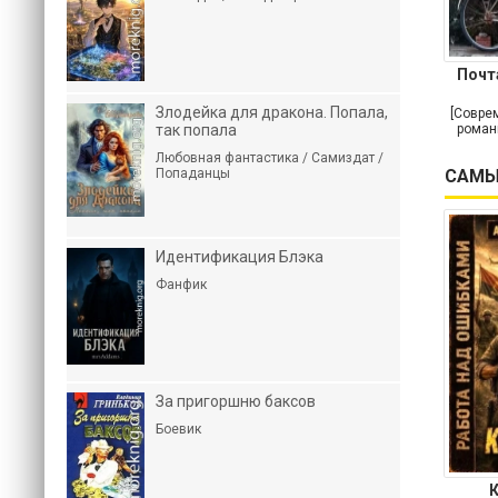
Почт
Злодейка для дракона. Попала,
[Совре
так попала
роман
Любовная фантастика / Самиздат /
Попаданцы
САМЫ
Идентификация Блэка
Фанфик
За пригоршню баксов
Боевик