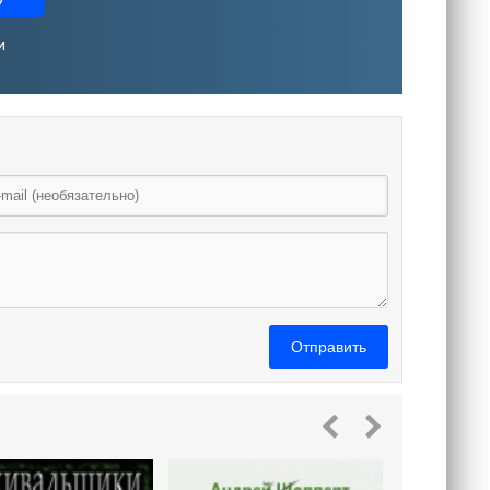
и
Отправить
Наследник