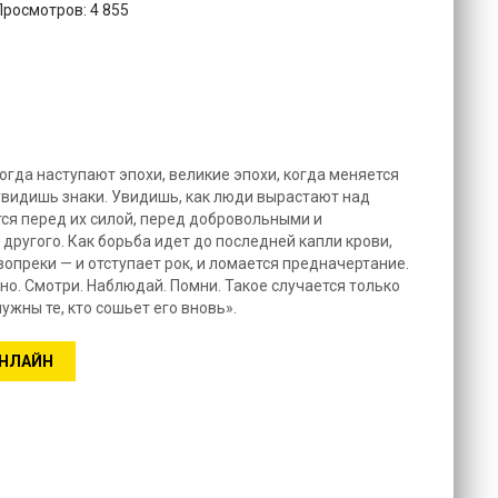
Просмотров: 4 855
8
огда наступают эпохи, великие эпохи, когда меняется
 увидишь знаки. Увидишь, как люди вырастают над
тся перед их силой, перед добровольными и
другого. Как борьба идет до последней капли крови,
вопреки — и отступает рок, и ломается предначертание.
но. Смотри. Наблюдай. Помни. Такое случается только
нужны те, кто сошьет его вновь».
ОНЛАЙН