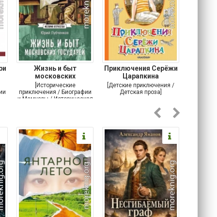
ри
Жизнь и быт
Приключения Серёжи
Оско
московских
Царапкина
разби
государей
[Исторические
[Детские приключения /
[Соврем
ии
приключения / Биографии
Детская проза]
и Мемуары / Историческая
проза / История]