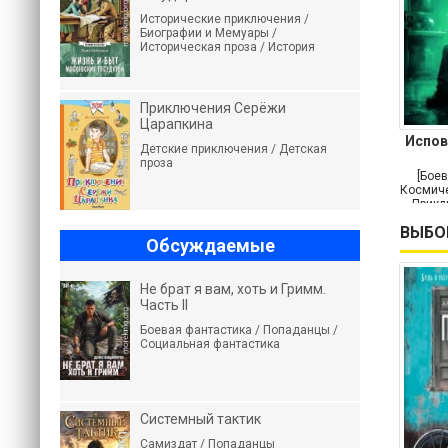
Исторические приключения /
Биографии и Мемуары /
Историческая проза / История
Приключения Серёжи
Царапкина
Испов
Детские приключения / Детская
проза
[Боев
Космиче
Прикл
ВЫБО
Обсуждаемые
Не брат я вам, хоть и Гримм.
Часть II
Боевая фантастика / Попаданцы /
Социальная фантастика
Системный тактик
Самиздат / Попаданцы