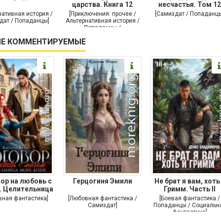
царства. Книга 12
несчастья. Том 12
нативная история /
[Приключения: прочее /
[Самиздат / Попаданц
дат / Попаданцы]
Альтернативная история /
Попаданцы /
Исторические
Е КОММЕНТИРУЕМЫЕ
приключения]
ор на любовь с
Герцогиня Эмили
Не брат я вам, хоть
. Целительница
Гримм. Часть II
моей души
вная фантастика]
[Любовная фантастика /
[Боевая фантастика /
Самиздат]
Попаданцы / Социальн
фантастика]