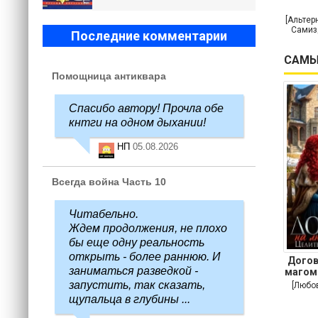
[Альтер
Самиз
Последние комментарии
САМЫ
Помощница антиквара
Спасибо автору! Прочла обе
кнтги на одном дыхании!
НП
05.08.2026
Всегда война Часть 10
Читабельно.
Ждем продолжения, не плохо
бы еще одну реальность
открыть - более раннюю. И
Догов
заниматься разведкой -
магом
запустить, так сказать,
[Любо
щупальца в глубины ...