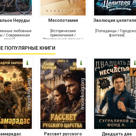
альон Неруды
Месопотамия
Эволюция целителя
менные любовные
[Исторические
[Попаданцы / Городск
ы / Современная
приключения /
фэнтези]
проза]
Приключения: прочее /
Современная проза /
Е ПОПУЛЯРНЫЕ КНИГИ
Историческая проза]
Камарадас
Рассвет русского
Двадцать два