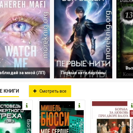
Вы
аблюдай за мной (ЛП)
Первые нити паутины
Е КНИГИ
Смотреть все