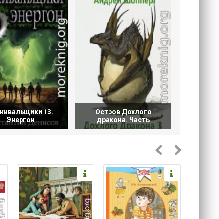
живальщики 13.
Остров Дохлого
Энергон
дракона. Часть