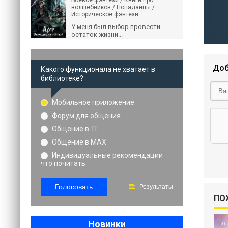
Боевое фэнтези / Книги про
волшебников / Попаданцы /
Историческое фэнтези
У меня был выбор провести
остаток жизни...
Доб
Какого функционала не хватает в
библиотеке?
Мобильное приложение
Форум для общения
Общение в ТГ
Общение в MAX
Индивидуальные рекомендации
что почитать
Голосовать
Результаты
ПО
Новинки