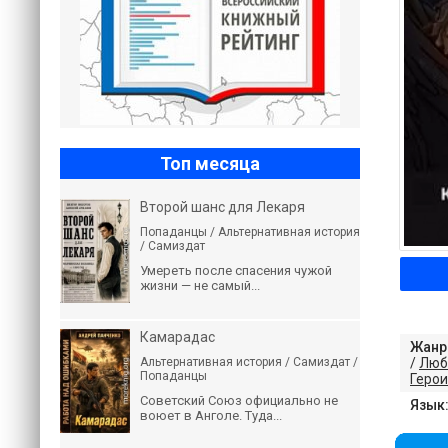
Топ месяца
Второй шанс для Лекаря
Попаданцы / Альтернативная история
/ Самиздат
Умереть после спасения чужой
жизни — не самый...
Камарадас
Жанр
/
Люб
Альтернативная история / Самиздат /
Попаданцы
Герои
Советский Союз официально не
Язык
воюет в Анголе. Туда...