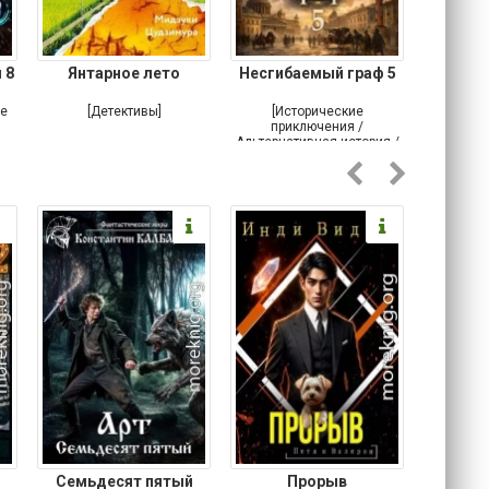
 8
Янтарное лето
Несгибаемый граф 5
Зав
Кровн
ое
[Детективы]
[Исторические
[Любовн
приключения /
Альтернативная история /
Попаданцы / Самиздат]
Семьдесят пятый
Прорыв
Веда и 