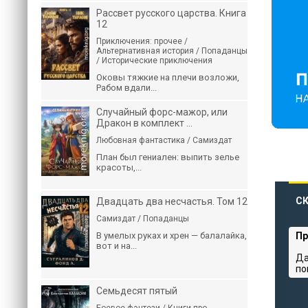
Рассвет русского царства. Книга
12
Приключения: прочее /
Альтернативная история / Попаданцы
/ Исторические приключения
Оковы тяжкие на плечи возложи,
Рабом вдали...
Случайный форс-мажор, или
Дракон в комплект ...
Любовная фантастика / Самиздат
План был гениален: выпить зелье
красоты,...
СК
Двадцать два несчастья. Том 12
Самиздат / Попаданцы
В умелых руках и хрен — балалайка,
Пр
вот и на...
Да
по
Семьдесят пятый