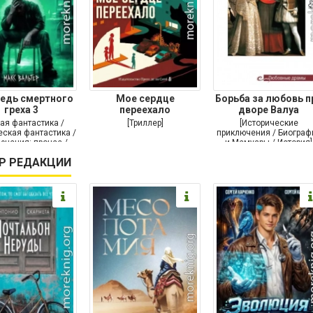
едь смертного
Мое сердце
Борьба за любовь п
греха 3
переехало
дворе Валуа
ая фантастика /
[Триллер]
[Исторические
ская фантастика /
приключения / Биограф
ючения: прочее /
и Мемуары / История]
Самиздат]
Р РЕДАКЦИИ