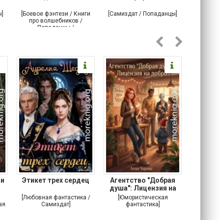
ы]
[Боевое фэнтези / Книги
[Самиздат / Попаданцы]
[Любовн
про волшебников /
С
Попаданцы /
Историческое фэнтези]
 и
Этикет трех сердец
Агентство "Добрая
Не 
душа": Лицензия на
добро
[Любовная фантастика /
[Юмористическая
[Любовн
ая
Самиздат]
фантастика]
Детектив