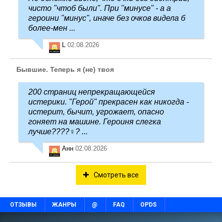
чисто "чтоб были". При "минусе" - а а
героини "минус", иначе без очков видела б
более-мен ...
L
02.08.2026
Бывшие. Теперь я (не) твоя
200 страниц непрекращающейся
истерики. "Герой" прекрасен как никогда -
истерит, бычит, угрожает, опасно
гоняет на машине. Героиня слегка
лучше????‍♀️? ...
Анн
02.08.2026
Смотреть все
ОТЗЫВЫ
ЖАНРЫ
@
FAQ
OPDS