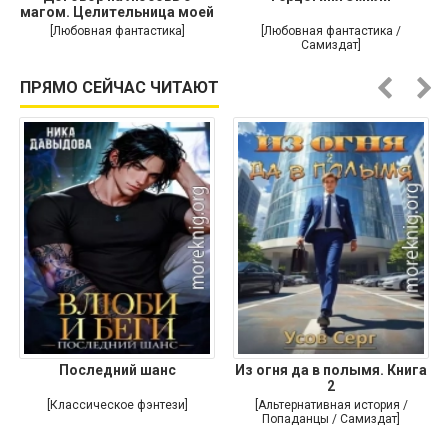
магом. Целительница моей
души
[Любовная фантастика]
[Любовная фантастика /
Самиздат]
ПРЯМО СЕЙЧАС ЧИТАЮТ
Последний шанс
Из огня да в полымя. Книга
2
[Классическое фэнтези]
[Альтернативная история /
Попаданцы / Самиздат]