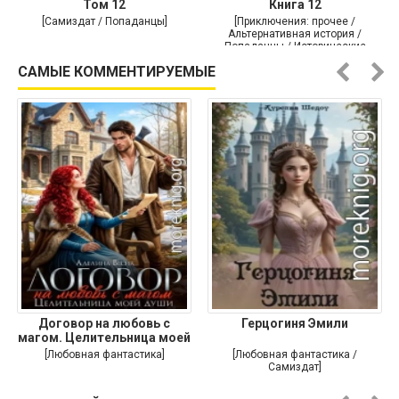
Том 12
Книга 12
[Самиздат / Попаданцы]
[Приключения: прочее /
Альтернативная история /
Попаданцы / Исторические
приключения]
САМЫЕ КОММЕНТИРУЕМЫЕ
Договор на любовь с
Герцогиня Эмили
магом. Целительница моей
души
[Любовная фантастика]
[Любовная фантастика /
Самиздат]