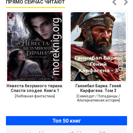
ПРЯМО СЕЙЧАС ЧИТАЮТ
Невеста безумного тирана:
Ганнибал Барка. Гений
Спасти злодея. Книга 1
Карфагена. Том 3
[Любовная фантастика]
[Самиздат / Попаданцы /
Альтернативная история]
Топ 50 книг