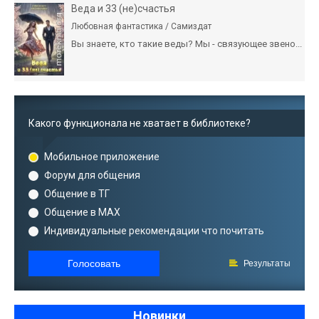
Веда и 33 (не)счастья
Любовная фантастика / Самиздат
Вы знаете, кто такие веды? Мы - связующее звено...
Какого функционала не хватает в библиотеке?
Мобильное приложение
Форум для общения
Общение в ТГ
Общение в MAX
Индивидуальные рекомендации что почитать
Голосовать
Результаты
Новинки