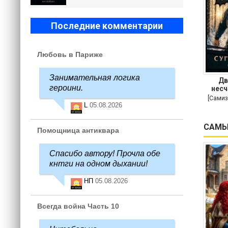
Последние комментарии
Любовь в Париже
Занимательная логика
Дв
героини.
несч
[Самиз
L
05.08.2026
САМЫ
Помощница антиквара
Спасибо автору! Прочла обе
кнтги на одном дыхании!
НП
05.08.2026
Всегда война Часть 10