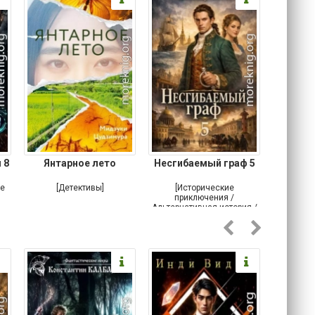
 8
Янтарное лето
Несгибаемый граф 5
Зав
Кровн
ое
[Детективы]
[Исторические
[Любовн
приключения /
Альтернативная история /
Попаданцы / Самиздат]