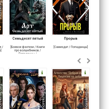
Семьдесят пятый
Прорыв
Веда и 
я /
[Боевое фэнтези / Книги
[Самиздат / Попаданцы]
[Любовн
]
про волшебников /
С
Попаданцы /
Историческое фэнтези]