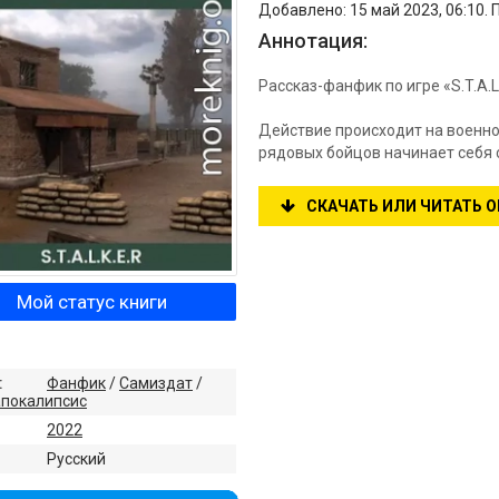
Добавлено: 15 май 2023, 06:10. 
Аннотация:
Рассказ-фанфик по игре «S.T.A.L
Действие происходит на военно
рядовых бойцов начинает себя 
СКАЧАТЬ ИЛИ ЧИТАТЬ 
Мой статус книги
:
Фанфик
/
Самиздат
/
апокалипсис
2022
:
Русский