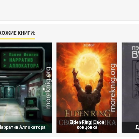
ХОЖИЕ КНИГИ:
Elden Ring: Своя
Нарратив Аллокатора
концовка
Д