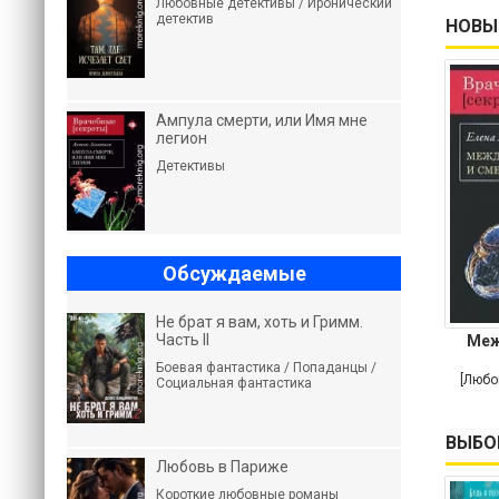
Любовные детективы / Иронический
детектив
НОВЫ
Ампула смерти, или Имя мне
легион
Детективы
Обсуждаемые
Не брат я вам, хоть и Гримм.
Часть II
Меж
Боевая фантастика / Попаданцы /
[Любо
Социальная фантастика
ВЫБО
Любовь в Париже
Короткие любовные романы