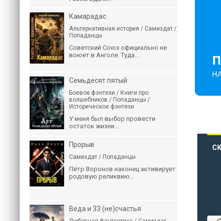
Камарадас
Альтернативная история / Самиздат /
Попаданцы
Советский Союз официально не
воюет в Анголе. Туда...
Семьдесят пятый
Боевое фэнтези / Книги про
волшебников / Попаданцы /
Историческое фэнтези
У меня был выбор провести
остаток жизни...
Прорыв
СК
Самиздат / Попаданцы
Пётр Воронов наконец активирует
родовую реликвию...
Веда и 33 (не)счастья