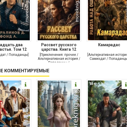
адцать два
Рассвет русского
Камарадас
астья. Том 12
царства. Книга 12
дат / Попаданцы]
[Приключения: прочее /
[Альтернативная истори
Альтернативная история /
Самиздат / Попаданцы
Попаданцы /
Исторические
Е КОММЕНТИРУЕМЫЕ
приключения]