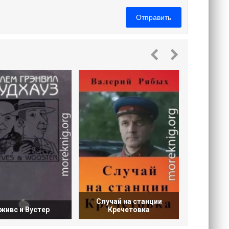
Отправить
Счастл
Случай на станции
живс и Вустер
Кречетовка