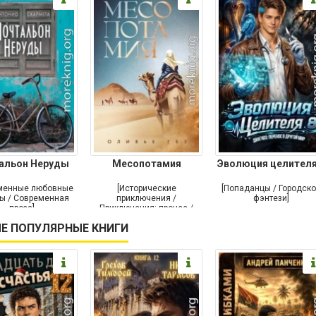
альон Неруды
Месопотамия
Эволюция целителя
менные любовные
[Исторические
[Попаданцы / Городск
ы / Современная
приключения /
фэнтези]
проза]
Приключения: прочее /
Современная проза /
Е ПОПУЛЯРНЫЕ КНИГИ
Историческая проза]