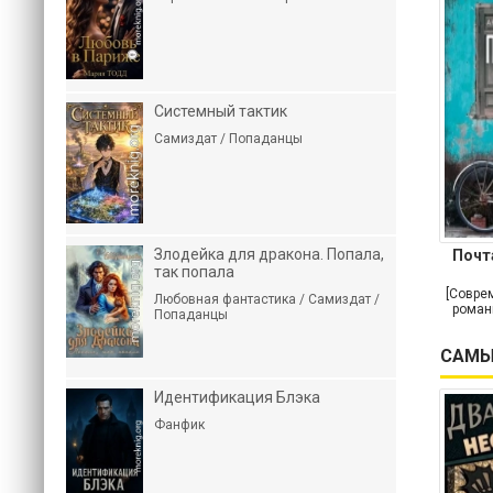
Системный тактик
Самиздат / Попаданцы
Злодейка для дракона. Попала,
Почт
так попала
[Совре
Любовная фантастика / Самиздат /
роман
Попаданцы
САМЫ
Идентификация Блэка
Фанфик