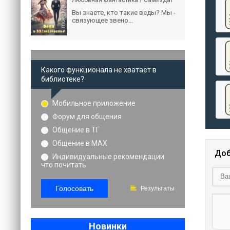
Любовная фантастика / Самиздат
Вы знаете, кто такие веды? Мы -
связующее звено...
Какого функционала не хватает в
библиотеке?
Мобильное приложение
Форум для общения
Общение в ТГ
Общение в MAX
Доб
Индивидуальные рекомендации
что почитать
Голосовать
Результаты
Новинки