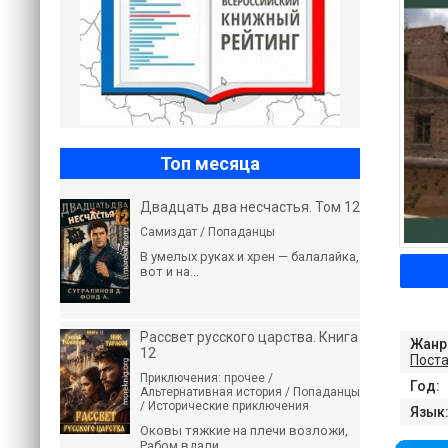
Топ месяца
Двадцать два несчастья. Том 12
Самиздат / Попаданцы
В умелых руках и хрен — балалайка,
вот и на...
Рассвет русского царства. Книга
Жанр
12
Пост
Приключения: прочее /
Год:
Альтернативная история / Попаданцы
/ Исторические приключения
Язык
Оковы тяжкие на плечи возложи,
Рабом вдали...