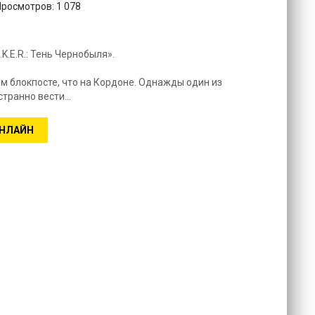
Просмотров: 1 078
.K.E.R.: Тень Чернобыля».
м блокпосте, что на Кордоне. Однажды один из
странно вести…
ОНЛАЙН