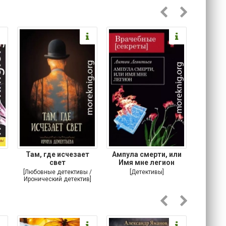
Там, где исчезает
Ампула смерти, или
Ставка
свет
Имя мне легион
[Любовные детективы /
[Детективы]
[Кримина
Иронический детектив]