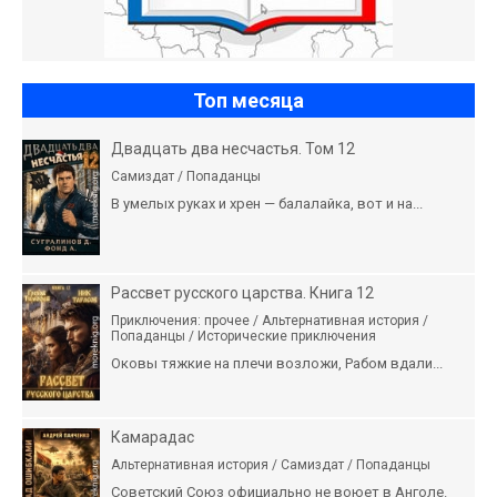
Топ месяца
Двадцать два несчастья. Том 12
Самиздат / Попаданцы
В умелых руках и хрен — балалайка, вот и на...
Рассвет русского царства. Книга 12
Приключения: прочее / Альтернативная история /
Попаданцы / Исторические приключения
Оковы тяжкие на плечи возложи, Рабом вдали...
Камарадас
Альтернативная история / Самиздат / Попаданцы
Советский Союз официально не воюет в Анголе.