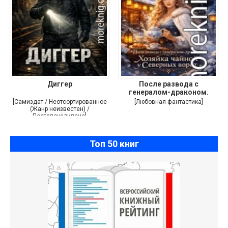
Диггер
После развода с
генералом-драконом.
Хозяйка
[Самиздат / Неотсортированное
[Любовная фантастика]
(Жанр неизвестен) /
Постапокалипсис]
Топ 50 книг