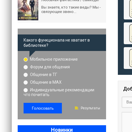
Любовная фантастика / Самиздат
Вы знаете, кто такие веды? Мы -
связующее звено...
Какого функционала не хватает в
библиотеке?
Мобильное приложение
Форум для общения
Общение в ТГ
Общение в MAX
Доб
Индивидуальные рекомендации
что почитать
Голосовать
Результаты
Новинки