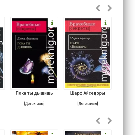
Пока ты дышишь
Шарф Айседоры
Там, 
]
[Детективы]
[Детективы]
[Любовн
Ирониче