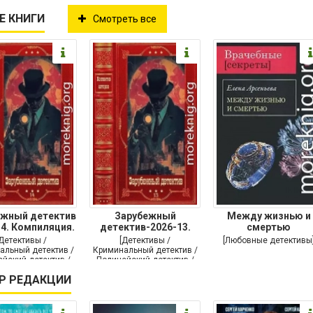
Е КНИГИ
Смотреть все
ежный детектив
Зарубежный
Между жизнью и
14. Компиляция.
детектив-2026-13.
смертью
Книги
Книги 1-10
[Детективы /
[Детективы /
[Любовные детективы
альный детектив /
Криминальный детектив /
йский детектив /
Полицейский детектив /
утой детектив]
Триллер]
Р РЕДАКЦИИ