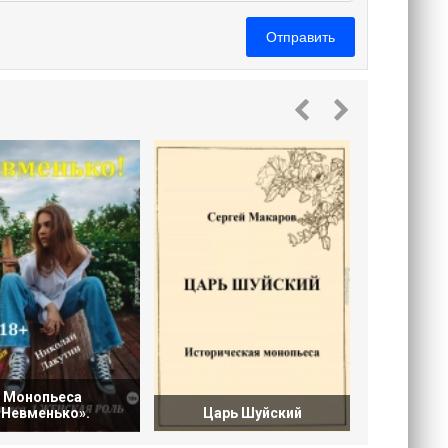
Отправить
Мать. Рим
Монопьеса
«Невменько».
Царь Шуйский