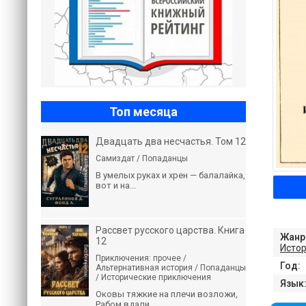
Топ месяца
Двадцать два несчастья. Том 12
Самиздат / Попаданцы
В умелых руках и хрен — балалайка,
вот и на...
Рассвет русского царства. Книга
Жанр
12
Истор
Приключения: прочее /
Год:
Альтернативная история / Попаданцы
/ Исторические приключения
Язык
Оковы тяжкие на плечи возложи,
Рабом вдали...