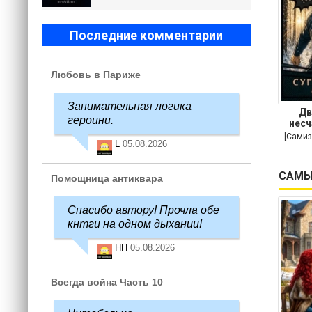
Последние комментарии
Любовь в Париже
Занимательная логика
Дв
героини.
несч
[Самиз
L
05.08.2026
САМЫ
Помощница антиквара
Спасибо автору! Прочла обе
кнтги на одном дыхании!
НП
05.08.2026
Всегда война Часть 10