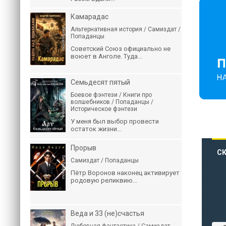
Камарадас
Альтернативная история / Самиздат /
Попаданцы
Советский Союз официально не
воюет в Анголе. Туда...
Семьдесят пятый
Боевое фэнтези / Книги про
волшебников / Попаданцы /
Историческое фэнтези
У меня был выбор провести
остаток жизни...
Прорыв
СК
Самиздат / Попаданцы
Пётр Воронов наконец активирует
родовую реликвию...
Веда и 33 (не)счастья