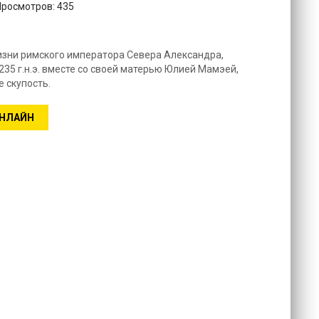
Просмотров: 435
изни римского императора Севера Александра,
235 г.н.э. вместе со своей матерью Юлией Мамэей,
 скупость.
ОНЛАЙН