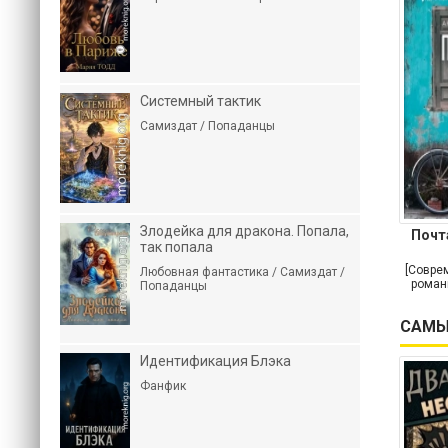
Системный тактик
Самиздат / Попаданцы
Злодейка для дракона. Попала,
Почт
так попала
[Совре
Любовная фантастика / Самиздат /
роман
Попаданцы
САМЫ
Идентификация Блэка
Фанфик