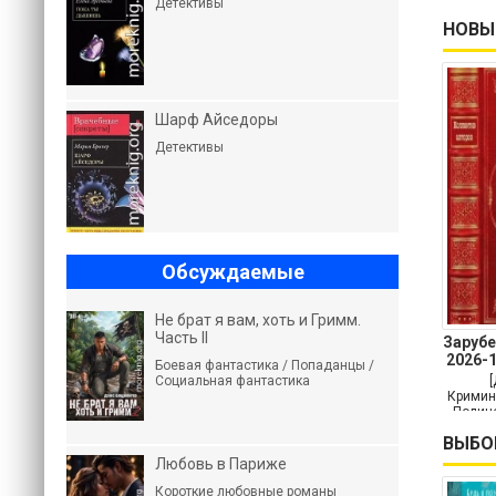
Детективы
НОВЫ
Шарф Айседоры
Детективы
Обсуждаемые
Не брат я вам, хоть и Гримм.
Часть II
Заруб
2026-
Боевая фантастика / Попаданцы /
Социальная фантастика
Кримин
Полице
Кр
ВЫБО
Любовь в Париже
Короткие любовные романы