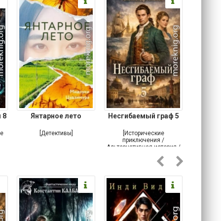
 8
Янтарное лето
Несгибаемый граф 5
Зав
Кровн
ое
[Детективы]
[Исторические
[Любовн
приключения /
Альтернативная история /
Попаданцы / Самиздат]