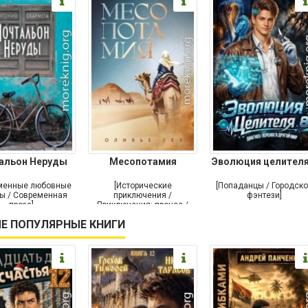
альон Неруды
Месопотамия
Эволюция целителя
менные любовные
[Исторические
[Попаданцы / Городск
ы / Современная
приключения /
фэнтези]
проза]
Приключения: прочее /
Современная проза /
Е ПОПУЛЯРНЫЕ КНИГИ
Историческая проза]