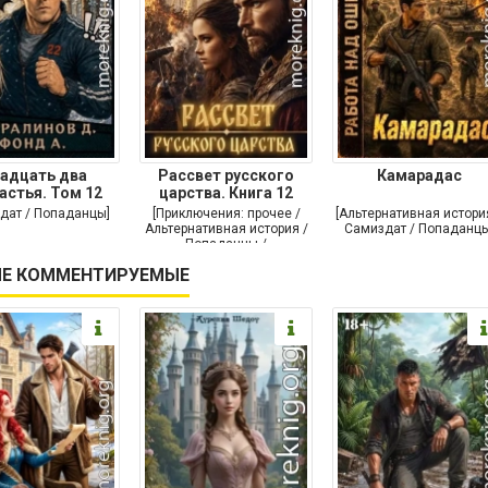
адцать два
Рассвет русского
Камарадас
астья. Том 12
царства. Книга 12
дат / Попаданцы]
[Приключения: прочее /
[Альтернативная истори
Альтернативная история /
Самиздат / Попаданцы
Попаданцы /
Исторические
Е КОММЕНТИРУЕМЫЕ
приключения]