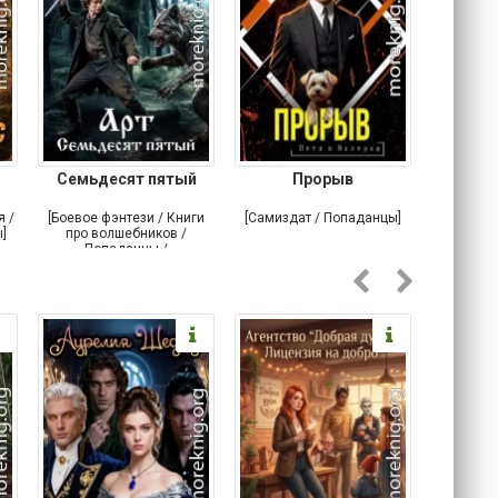
Семьдесят пятый
Прорыв
Веда и 
я /
[Боевое фэнтези / Книги
[Самиздат / Попаданцы]
[Любовн
]
про волшебников /
С
Попаданцы /
Историческое фэнтези]