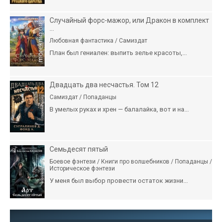
Случайный форс-мажор, или Дракон в комплект
...
Любовная фантастика / Самиздат
План был гениален: выпить зелье красоты,...
Двадцать два несчастья. Том 12
Самиздат / Попаданцы
В умелых руках и хрен — балалайка, вот и на...
Семьдесят пятый
Боевое фэнтези / Книги про волшебников / Попаданцы /
Историческое фэнтези
У меня был выбор провести остаток жизни...