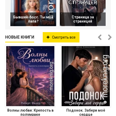
Бывший-босс. Ты мой
Страница за
папа?
страницей
НОВЫЕ КНИГИ
Смотреть все
Волны любви: Крепость в
Подонок. Забери моё
полумраке
сердце