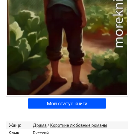
Мой статус книги
Жанр:
Драма
/
Короткие любовные романы
Язык:
Русский