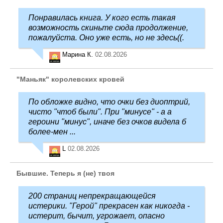
Понравилась книга. У кого есть такая
возможность скиньте сюда продолжение,
пожалуйста. Оно уже есть, но не здесь((.
Марина К.
02.08.2026
"Маньяк" королевских кровей
По обложке видно, что очки без диоптрий,
чисто "чтоб были". При "минусе" - а а
героини "минус", иначе без очков видела б
более-мен ...
L
02.08.2026
Бывшие. Теперь я (не) твоя
200 страниц непрекращающейся
истерики. "Герой" прекрасен как никогда -
истерит, бычит, угрожает, опасно