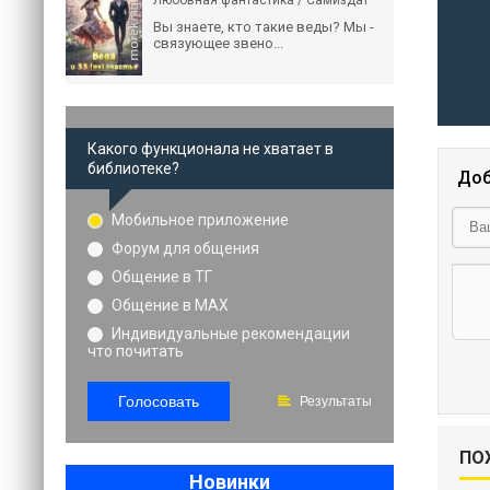
Любовная фантастика / Самиздат
Вы знаете, кто такие веды? Мы -
связующее звено...
Какого функционала не хватает в
библиотеке?
Доб
Мобильное приложение
Форум для общения
Общение в ТГ
Общение в MAX
Индивидуальные рекомендации
что почитать
Голосовать
Результаты
ПО
Новинки