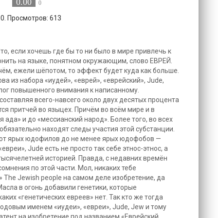
0.00
0
10. Просмотров: 613
то, если хочешь где бы то ни было в мире привлечь к
онить на языке, понятном окружающим, слово ЕВРЕЙ.
чём, ежели шёпотом, то эффект будет куда как больше.
ва из набора «иудей», «еврей», «еврейский», Jude,
алог повышенного внимания к написанному.
 составляя всего-навсего около двух десятых процента
ся притчей во языцех. Причём во всём мире и в
 ада» и до «мессианский народ». Более того, во всех
обязательно находят следы участия этой субстанции.
 от ярых юдофилов до не менее ярых юдофобов —
«евреи», Jude есть не просто так себе этнос-этнос, а
тысячелетней историей. Правда, с недавних времён
сомнения по этой части. Мол, никаких тебе
 The Jewish people на самом деле изобретение, да
Масла в огонь добавили генетики, которые
каких «генетических евреев» нет. Так кто же тогда
одовым именем «иудеи», «евреи», Jude, Jew и тому
тент на изобретение под названием «Еврейский