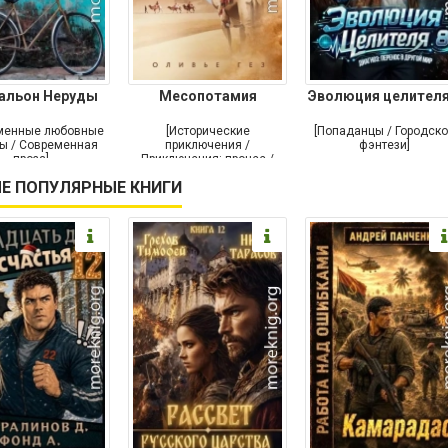
альон Неруды
Месопотамия
Эволюция целителя
менные любовные
[Исторические
[Попаданцы / Городск
ы / Современная
приключения /
фэнтези]
проза]
Приключения: прочее /
Современная проза /
Е ПОПУЛЯРНЫЕ КНИГИ
Историческая проза]