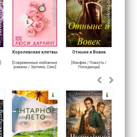
Королевские клятвы
Отныне и Вовек
Небе
]
[Современные любовные
[Фанфик / Повесть /
[Самизда
романы / Эротика, Секс]
Попаданцы]
Альтерна