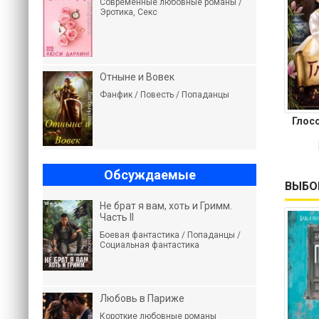
Современные любовные романы /
Эротика, Секс
Отныне и Вовек
Фанфик / Повесть / Попаданцы
Глос
Обсуждаемые
ВЫБО
Не брат я вам, хоть и Гримм.
Часть II
Боевая фантастика / Попаданцы /
Социальная фантастика
Любовь в Париже
Короткие любовные романы