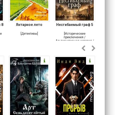
 8
Янтарное лето
Несгибаемый граф 5
Зав
Кровн
ое
[Детективы]
[Исторические
[Любовн
приключения /
Альтернативная история /
Попаданцы / Самиздат]