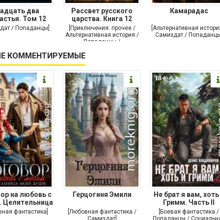
адцать два
Рассвет русского
Камарадас
астья. Том 12
царства. Книга 12
дат / Попаданцы]
[Приключения: прочее /
[Альтернативная истори
Альтернативная история /
Самиздат / Попаданцы
Попаданцы /
Исторические
Е КОММЕНТИРУЕМЫЕ
приключения]
ор на любовь с
Герцогиня Эмили
Не брат я вам, хоть
. Целительница
Гримм. Часть II
моей души
вная фантастика]
[Любовная фантастика /
[Боевая фантастика /
Самиздат]
Попаданцы / Социальн