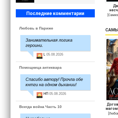
Дв
несч
Последние комментарии
[Самиз
Любовь в Париже
САМЫ
Занимательная логика
героини.
L
05.08.2026
Помощница антиквара
Спасибо автору! Прочла обе
кнтги на одном дыхании!
НП
05.08.2026
Догов
Всегда война Часть 10
магом
[Любо