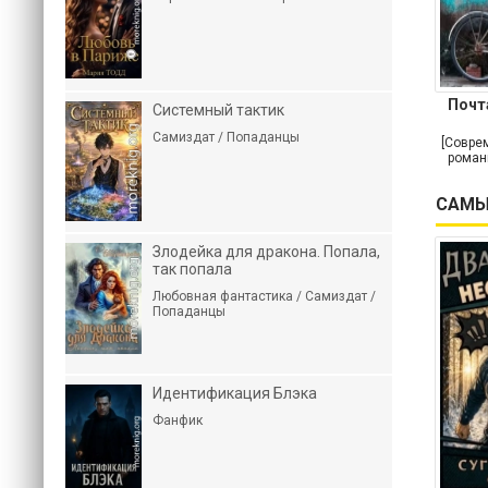
Почт
Системный тактик
Самиздат / Попаданцы
[Совре
роман
САМЫ
Злодейка для дракона. Попала,
так попала
Любовная фантастика / Самиздат /
Попаданцы
Идентификация Блэка
Фанфик