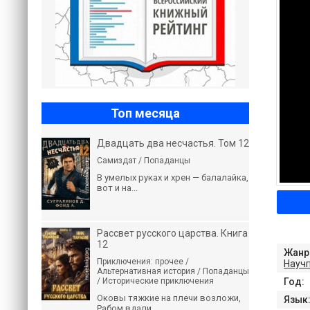
Топ месяца
Двадцать два несчастья. Том 12
Самиздат / Попаданцы
В умелых руках и хрен — балалайка,
вот и на...
Рассвет русского царства. Книга
12
Жанр
Приключения: прочее /
Науч
Альтернативная история / Попаданцы
/ Исторические приключения
Год:
Оковы тяжкие на плечи возложи,
Язык
Рабом вдали...