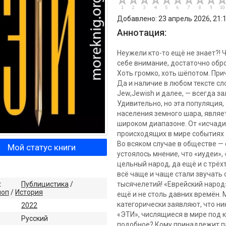
Добавлено: 23 апрель 2026, 21:
Аннотация:
Неужели кто-то ещё не знает?! Ч
себе внимание, достаточно обр
Хоть громко, хоть шёпотом. При
Да и наличие в любом тексте сло
Jew,Jewish и далее, — всегда з
Удивительно, но эта популяция,
населения земного шара, являет
широком диапазоне. От «исчадия
происходящих в мире событиях 
Во всяком случае в обществе —
Мой статус книги
устоялось мнение, что «иудеи», 
цельный народ, да ещё и с трёх
всё чаще и чаще стали звучать 
:
Публицистика
/
тысячелетий! «Еврейский народ»
поп
/
История
ещё и не столь давних времён. 
категорически заявляют, что ни
2022
«ЭТИ», числящиеся в мире под к
:
Русский
подобное? Кому принадлежит па