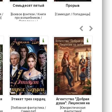
Семьдесят пятый
Прорыв
Веда и 
я /
[Боевое фэнтези / Книги
[Самиздат / Попаданцы]
[Любовн
]
про волшебников /
С
Попаданцы /
Историческое фэнтези]
 и
Этикет трех сердец
Агентство "Добрая
Не 
душа": Лицензия на
добро
[Любовная фантастика /
[Юмористическая
[Любовн
ая
Самиздат]
фантастика]
Детектив