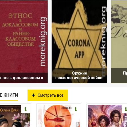
Оружие
П
тнос в доклассовом и
психологической войны
Е КНИГИ
Смотреть все