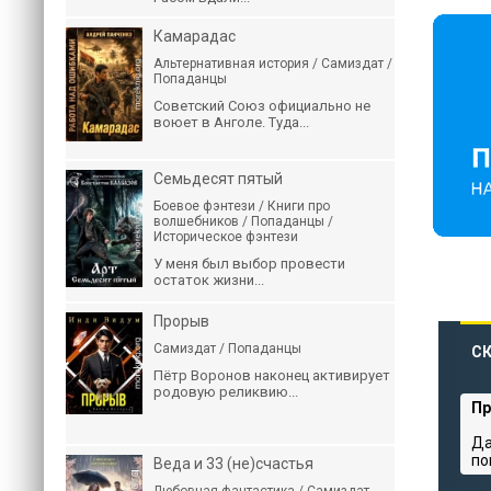
Камарадас
Альтернативная история / Самиздат /
Попаданцы
Советский Союз официально не
воюет в Анголе. Туда...
Семьдесят пятый
Боевое фэнтези / Книги про
волшебников / Попаданцы /
Историческое фэнтези
У меня был выбор провести
остаток жизни...
Прорыв
Самиздат / Попаданцы
СК
Пётр Воронов наконец активирует
родовую реликвию...
Пр
Да
по
Веда и 33 (не)счастья