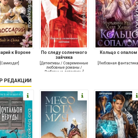
сарий к Вороне
По следу солнечного
Кольцо с опалом
зайчика
[Самиздат]
[Детективы / Современные
[Любовная фантастика
любовные романы /
Любовные детективы]
Р РЕДАКЦИИ