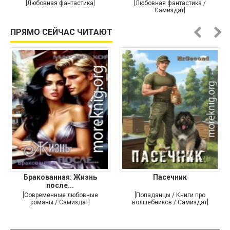
души
[Любовная фантастика]
[Любовная фантастика /
Самиздат]
ПРЯМО СЕЙЧАС ЧИТАЮТ
Бракованная: Жизнь
Пасечник
после...
[Современные любовные
[Попаданцы / Книги про
романы / Самиздат]
волшебников / Самиздат]