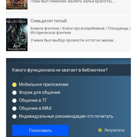
План был гениален: выпить зелье красоты,...
Семьдесят пятый
Боевое фэнтези / Книги про волшебников / Попаданцы /
Историческое фэнтези
У меня был выбор провести остаток жизни...
Какого функционала не хватает в библиотеке?
Мобильное приложение
Форум для общения
Общение в ТГ
Общение в MAX
Индивидуальные рекомендации что почитать
Голосовать
Результаты