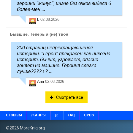
героини "минус", иначе без очков видела б
более-мен ...
L
02.08.2026
Бывшие. Теперь я (не) твоя
200 страниц непрекращающейся
истерики. "Герой" прекрасен как никогда -
истерит, бычит, угрожает, опасно
гоняет на машине. Героиня слегка
лучше????‍♀️? ...
Анн
02.08.2026
Смотреть все
ОТЗЫВЫ
ЖАНРЫ
@
FAQ
OPDS
©2026 MoreKnig.org