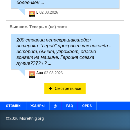
более-мен ...
L
02.08.2026
Бывшие. Теперь я (не) твоя
200 страниц непрекращающейся
истерики. "Герой" прекрасен как никогда -
истерит, бычит, угрожает, опасно
гоняет на машине. Героиня слегка
лучше????‍♀️? ...
Анн
02.08.2026
Смотреть все
ОТЗЫВЫ
ЖАНРЫ
@
FAQ
OPDS
©2026 MoreKnig.org