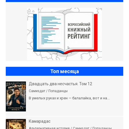
Топ месяца
Двадцать два несчастья. Том 12
Самиздат / Попаданцы
В умелых руках и хрен — балалайка, вот и на...
Камарадас
Альтернативная история / Самиздат / Попаданцы