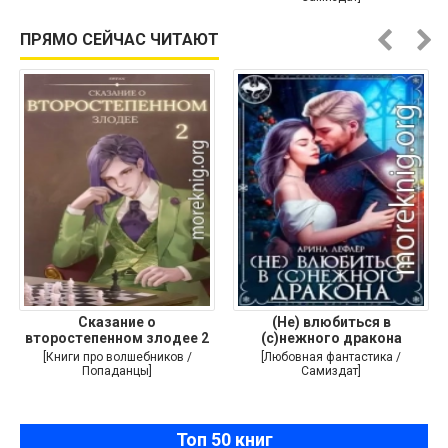
ПРЯМО СЕЙЧАС ЧИТАЮТ
Сказание о
(Не) влюбиться в
второстепенном злодее 2
(с)нежного дракона
[Книги про волшебников /
[Любовная фантастика /
Попаданцы]
Самиздат]
Топ 50 книг