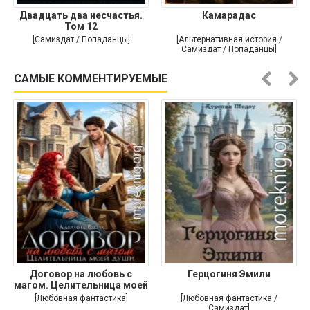
Двадцать два несчастья.
Камарадас
Том 12
[Самиздат / Попаданцы]
[Альтернативная история /
Самиздат / Попаданцы]
САМЫЕ КОММЕНТИРУЕМЫЕ
Договор на любовь с
Герцогиня Эмили
магом. Целительница моей
души
[Любовная фантастика]
[Любовная фантастика /
Самиздат]